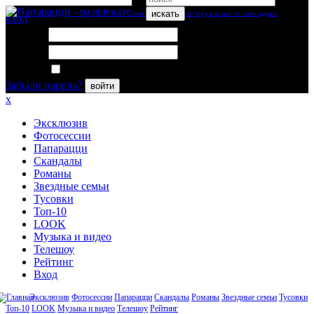
искать
вход
Логин:
Пароль:
Запомнить меня
Забыли пароль?
войти
x
Эксклюзив
Фотосессии
Папарацци
Скандалы
Романы
Звездные семьи
Тусовки
Топ-10
LOOK
Музыка и видео
Телешоу
Рейтинг
Вход
Эксклюзив
Фотосессии
Папарацци
Скандалы
Романы
Звездные семьи
Тусовки
Топ-10
LOOK
Музыка и видео
Телешоу
Рейтинг