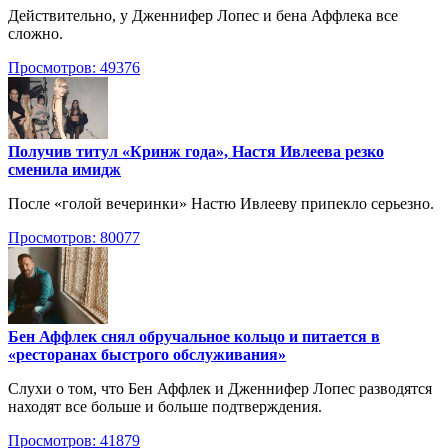
Действительно, у Дженнифер Лопес и бена Аффлека все
сложно.
Просмотров: 49376
Получив титул «Кринж года», Настя Ивлеева резко
сменила имидж
После «голой вечеринки» Настю Ивлееву припекло серьезно.
Просмотров: 80077
Бен Аффлек снял обручальное кольцо и питается в
«ресторанах быстрого обслуживания»
Слухи о том, что Бен Аффлек и Дженнифер Лопес разводятся
находят все больше и больше подтверждения.
Просмотров: 41879