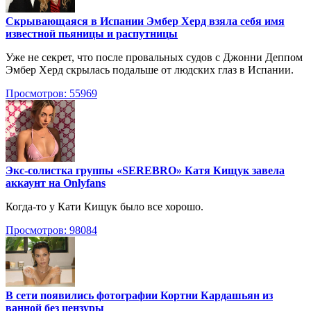
Скрывающаяся в Испании Эмбер Херд взяла себя имя
известной пьяницы и распутницы
Уже не секрет, что после провальных судов с Джонни Деппом
Эмбер Херд скрылась подальше от людских глаз в Испании.
Просмотров: 55969
Экс-солистка группы «SEREBRO» Катя Кищук завела
аккаунт на Onlyfans
Когда-то у Кати Кищук было все хорошо.
Просмотров: 98084
В сети появились фотографии Кортни Кардашьян из
ванной без цензуры