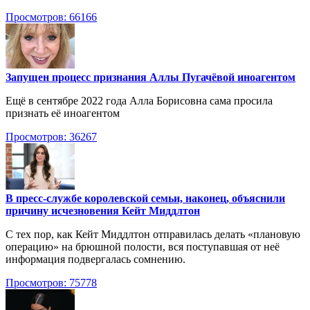
Просмотров: 66166
Запущен процесс признания Аллы Пугачёвой иноагентом
Ещё в сентябре 2022 года Алла Борисовна сама просила
признать её иноагентом
Просмотров: 36267
В пресс-службе королевской семьи, наконец, объяснили
причину исчезновения Кейт Миддлтон
С тех пор, как Кейт Миддлтон отправилась делать «плановую
операцию» на брюшной полости, вся поступавшая от неё
информация подвергалась сомнению.
Просмотров: 75778