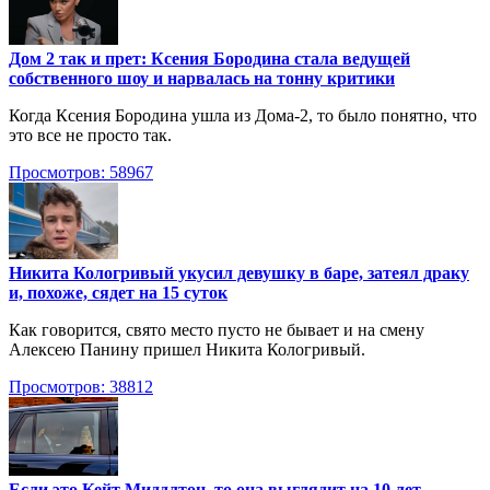
Дом 2 так и прет: Ксения Бородина стала ведущей
собственного шоу и нарвалась на тонну критики
Когда Ксения Бородина ушла из Дома-2, то было понятно, что
это все не просто так.
Просмотров: 58967
Никита Кологривый укусил девушку в баре, затеял драку
и, похоже, сядет на 15 суток
Как говорится, свято место пусто не бывает и на смену
Алексею Панину пришел Никита Кологривый.
Просмотров: 38812
Если это Кейт Миддлтон, то она выглядит на 10 лет