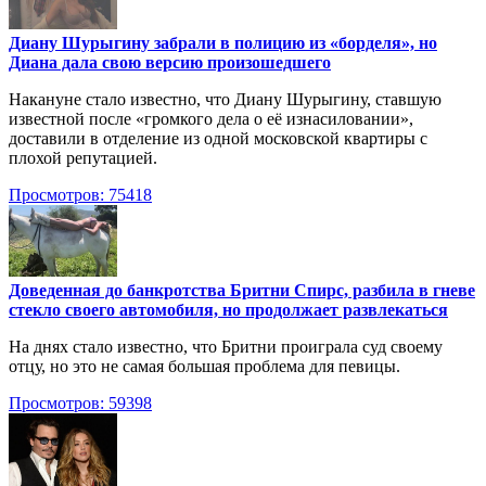
Диану Шурыгину забрали в полицию из «борделя», но
Диана дала свою версию произошедшего
Накануне стало известно, что Диану Шурыгину, ставшую
известной после «громкого дела о её изнасиловании»,
доставили в отделение из одной московской квартиры с
плохой репутацией.
Просмотров: 75418
Доведенная до банкротства Бритни Спирс, разбила в гневе
стекло своего автомобиля, но продолжает развлекаться
На днях стало известно, что Бритни проиграла суд своему
отцу, но это не самая большая проблема для певицы.
Просмотров: 59398