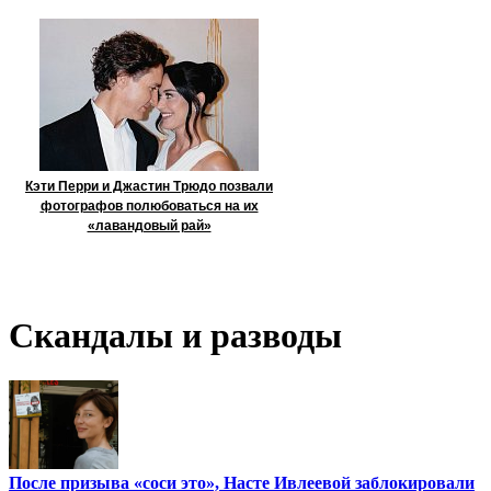
Кэти Перри и Джастин Трюдо позвали
фотографов полюбоваться на их
«лавандовый рай»
Скандалы и разводы
После призыва «соси это», Насте Ивлеевой заблокировали