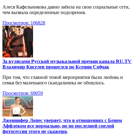
Алеся Кафельникова давно забила на свои социальные сети,
чем вызвала определенные подозрения.
Просмотров: 106828
За кулисами Русской музыкальной премии канала RU.TV
Владимир Киселев прошелся по Ксении Собчак
При том, что главной темой мероприятия были любовь и
семья без маленького скандальчика не обошлось.
Просмотров: 69059
Дженнифер Лопес уверяет, что в отношениях с Беном
Аффлеком все нормально, но по последней смелой
фотосессии этого не скажешь