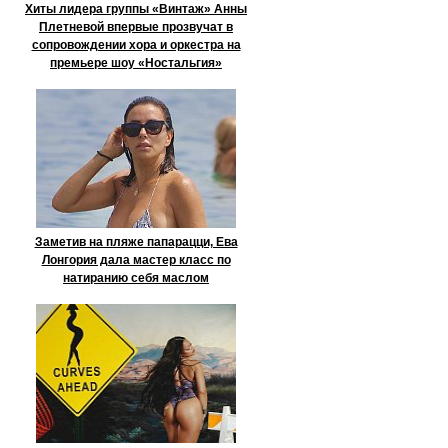
Хиты лидера группы «Винтаж» Анны
Плетневой впервые прозвучат в
сопровождении хора и оркестра на
премьере шоу «Ностальгия»
Заметив на пляже папарацци, Ева
Лонгория дала мастер класс по
натиранию себя маслом