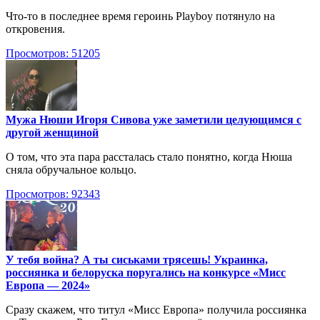
Что-то в последнее время героинь Playboy потянуло на
откровения.
Просмотров: 51205
Мужа Нюши Игоря Сивова уже заметили целующимся с
другой женщиной
О том, что эта пара рассталась стало понятно, когда Нюша
сняла обручальное кольцо.
Просмотров: 92343
У тебя война? А ты сиськами трясешь! Украинка,
россиянка и белоруска поругались на конкурсе «Мисс
Европа — 2024»
Сразу скажем, что титул «Мисс Европа» получила россиянка