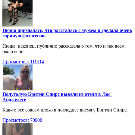
Нюша призналась, что рассталась с мужем и сделала очень
горячую фотосесию
Нюша, наконец, публично рассказала о том, что и так всем
было ясно.
Просмотров: 111514
Полуголую Бритни Спирс вывели из отеля в Лос-
Анджелесе
Как-то все совсем плохо в последнее время у Бритни Спирс.
Просмотров: 78908