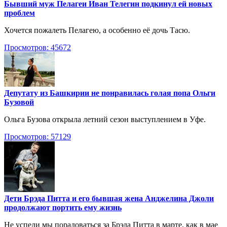
Бывший муж Пелагеи Иван Телегин подкинул ей новых
проблем
Хочется пожалеть Пелагею, а особенно её дочь Тасю.
Просмотров: 45672
Депутату из Башкирии не понравилась голая попа Ольги
Бузовой
Ольга Бузова открыла летний сезон выступлением в Уфе.
Просмотров: 57129
Дети Брэда Питта и его бывшая жена Анджелина Джоли
продолжают портить ему жизнь
Не успели мы порадоваться за Брэда Питта в марте, как в мае