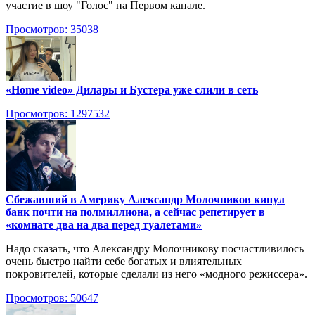
участие в шоу "Голос" на Первом канале.
Просмотров: 35038
«Home video» Дилары и Бустера уже слили в сеть
Просмотров: 1297532
Сбежавший в Америку Александр Молочников кинул
банк почти на полмиллиона, а сейчас репетирует в
«комнате два на два перед туалетами»
Надо сказать, что Александру Молочникову посчастливилось
очень быстро найти себе богатых и влиятельных
покровителей, которые сделали из него «модного режиссера».
Просмотров: 50647