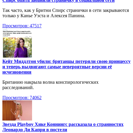
Спирс опять забанили страничку в социальной сети
Так часто, как у Бритни Спирс странички в сети закрываются
только у Канье Уэста и Алексея Панина.
Просмотров: 47517
Кейт Миддлтон убили: британцы потеряли свою принцессу
и теперь выдвигают самые невероятные версии её
исчезновения
Британию накрыла волна конспирологических
расследований.
Просмотров: 74062
Звезда Playboy Хике Коннингс рассказала о странностях
Леонардо Ди Капри в постели