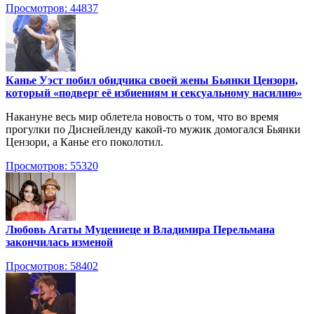
Просмотров: 44837
Канье Уэст побил обидчика своей жены Бьянки Цензори,
который «подверг её избиениям и сексуальному насилию»
Накануне весь мир облетела новость о том, что во время
прогулки по Диснейленду какой-то мужик домогался Бьянки
Цензори, а Канье его поколотил.
Просмотров: 55320
Любовь Агаты Муцениеце и Владимира Перельмана
закончилась изменой
Просмотров: 58402