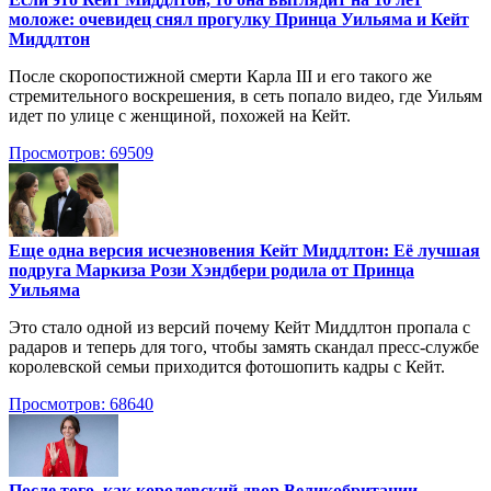
моложе: очевидец снял прогулку Принца Уильяма и Кейт
Миддлтон
После скоропостижной смерти Карла III и его такого же
стремительного воскрешения, в сеть попало видео, где Уильям
идет по улице с женщиной, похожей на Кейт.
Просмотров: 69509
Еще одна версия исчезновения Кейт Миддлтон: Её лучшая
подруга Маркиза Рози Хэндбери родила от Принца
Уильяма
Это стало одной из версий почему Кейт Миддлтон пропала с
радаров и теперь для того, чтобы замять скандал пресс-службе
королевской семьи приходится фотошопить кадры с Кейт.
Просмотров: 68640
После того, как королевский двор Великобритании