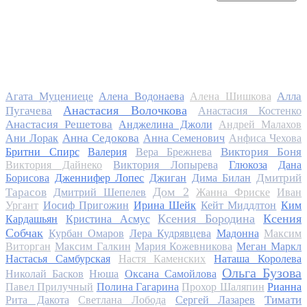
Алла
Агата Муцениеце
Алена Водонаева
Алена Шишкова
Анастасия Волочкова
Пугачева
Анастасия Костенко
Анастасия Решетова
Анджелина Джоли
Андрей Малахов
Анна Седокова
Ани Лорак
Анна Семенович
Анфиса Чехова
Виктория Боня
Бритни Спирс
Валерия
Вера Брежнева
Виктория Дайнеко
Виктория Лопырева
Глюкоза
Дана
Дмитрий
Борисова
Дженнифер Лопес
Джиган
Дима Билан
Дом 2
Тарасов
Дмитрий Шепелев
Жанна Фриске
Иван
Ургант
Иосиф Пригожин
Ирина Шейк
Кейт Миддлтон
Ким
Ксения Бородина
Ксения
Кардашьян
Кристина Асмус
Собчак
Курбан Омаров
Лера Кудрявцева
Мадонна
Максим
Виторган
Максим Галкин
Мария Кожевникова
Меган Маркл
Настасья Самбурская
Настя Каменских
Наташа Королева
Ольга Бузова
Николай Басков
Нюша
Оксана Самойлова
Павел Прилучный
Полина Гагарина
Прохор Шаляпин
Рианна
Тимати
Рита Дакота
Светлана Лобода
Сергей Лазарев