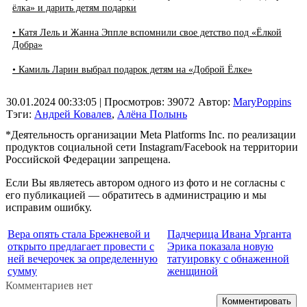
ёлка» и дарить детям подарки
• Катя Лель и Жанна Эппле вспомнили свое детство под «Ёлкой
Добра»
• Камиль Ларин выбрал подарок детям на «Доброй Ёлке»
30.01.2024 00:33:05
| Просмотров: 39072
Автор:
MaryPoppins
Тэги:
Андрей Ковалев
,
Алёна Полынь
*Деятельность организации Meta Platforms Inc. по реализации
продуктов социальной сети Instagram/Facebook на территории
Российской Федерации запрещена.
Если Вы являетесь автором одного из фото и не согласны с
его публикацией — обратитесь в администрацию и мы
исправим ошибку.
Вера опять стала Брежневой и
Падчерица Ивана Урганта
открыто предлагает провести с
Эрика показала новую
ней вечерочек за определенную
татуировку с обнаженной
сумму
женщиной
Комментариев нет
Комментировать