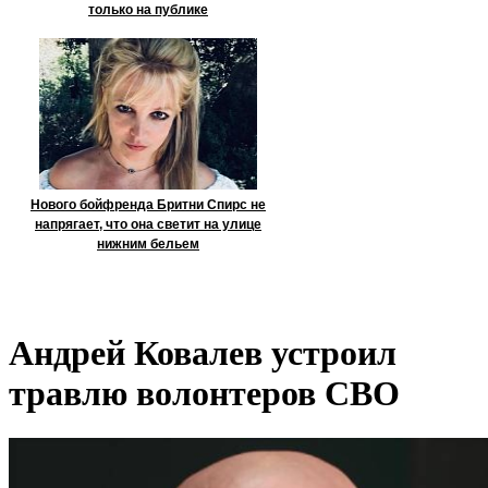
только на публике
Нового бойфренда Бритни Спирс не
напрягает, что она светит на улице
нижним бельем
Андрей Ковалев устроил
травлю волонтеров СВО