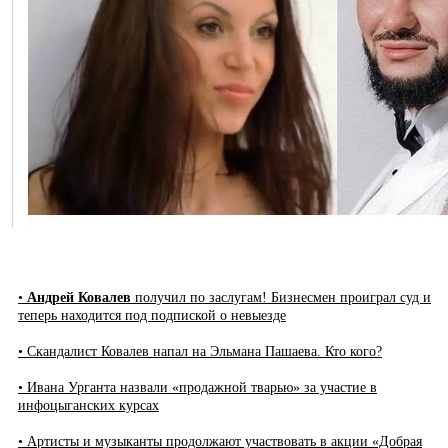
•
Андрей Ковалев
получил по заслугам! Бизнесмен проиграл суд и
теперь находится под подпиской о невыезде
• Скандалист Ковалев напал на Эльмана Пашаева. Кто кого?
• Ивана Урганта назвали «продажной тварью» за участие в
инфоцыганских курсах
• Артисты и музыканты продолжают участвовать в акции «Добрая