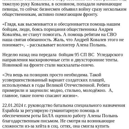
тяжелую руку Ковалева, в основном, попадали начинающие
певицы, то сейчас бизнесмен объявил войну сразу нескольким
общественникам, активно помогающим фронту.
«Глядя, как высмеивается и обесценивается помощь нашим
бойцам, люди, боясь порицания общественника Андрея
Ковалёва, не станут помогать. А помощь ребятам на СВО
наша святая обязанность. Жаль, что Андрей Ковалев этого не
понимает», - рассказывает волонтер Алена Полынь.
Неделю назад она передала бойцам 95 СП ВС Угледарского
направления маскировочные сети и двухсторонние тенты.
Новинкой на фронте стали маскхалаты-пончо.
«Эта вещь на позициях просто необходима. Такой
усовершенствованный вариант солдатских плащей,
используемых в годы Великой Отечественной. Ребята
примерили и заценили: модно, стильно, молодёжно. А,
главное, такие пончо спасают жизни».
22.01.2024 г. руководство батальона специального назначения
Española за регулярную гуманитарную помощь и
обеспечением роты БпЛА оценило работу Алены Полынь
благодарственным письмом. Не смотря на возникающие
сложности из-за хейта в соц. сетях, она смогла купить