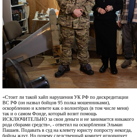
«Стоит ли такой хайп нарушения УК РФ по дискредитации
ВС РФ (он назвал бойцов 95 полка мошенниками),
оскорблению и клевете как о волонтёрах (в том числе меня)
так и о самом Фонде, который возит помощь
ИСКЛЮЧИТЕЛЬНО за свои деньги и не занимается никакого
рода сборами средств», - ответил на оскорбления Эльман
Пашаев. Подавать в суд на клевету юристу попросту некогда,
бойцы ждут. Но почему следственный комитет игнорирует