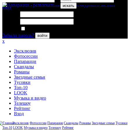
искать
вход
Логин:
Пароль:
Запомнить меня
Забыли пароль?
войти
x
Эксклюзив
Фотосессии
Папарацци
Скандалы
Романы
Звездные семьи
Тусовки
Топ-10
LOOK
Музыка и видео
Телешоу
Рейтинг
Вход
Эксклюзив
Фотосессии
Папарацци
Скандалы
Романы
Звездные семьи
Тусовки
Топ-10
LOOK
Музыка и видео
Телешоу
Рейтинг