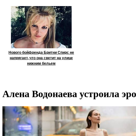
Нового бойфренда Бритни Спирс не
напрягает, что она светит на улице
нижним бельем
Алена Водонаева устроила эр