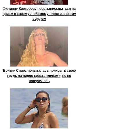
Филиппу Киркорову пора записываться на
прием к своему любимому пластическому
хирургу
Бритни Спирс попыталась прикрыть свою
грудь на видео кристалликами, но не
получилось