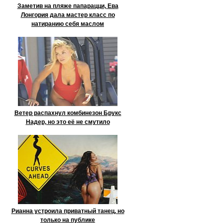
Заметив на пляже папарацци, Ева
Лонгория дала мастер класс по
натиранию себя маслом
Ветер распахнул комбинезон Брукс
Надер, но это её не смутило
Рианна устроила приватный танец, но
только на публике