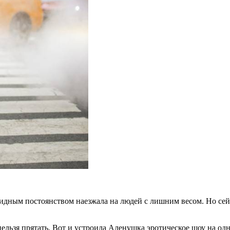
авидным постоянством наезжала на людей с лишним весом. Но сейч
у нельзя прятать. Вот и устроила Аленушка эротическое шоу на о