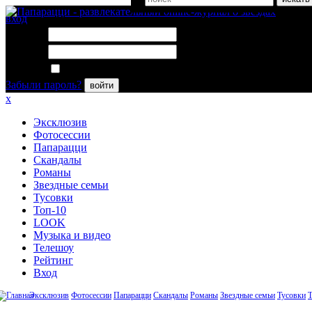
вход
Логин:
Пароль:
Запомнить меня
Забыли пароль?
войти
x
Эксклюзив
Фотосессии
Папарацци
Скандалы
Романы
Звездные семьи
Тусовки
Топ-10
LOOK
Музыка и видео
Телешоу
Рейтинг
Вход
Эксклюзив
Фотосессии
Папарацци
Скандалы
Романы
Звездные семьи
Тусовки
Т