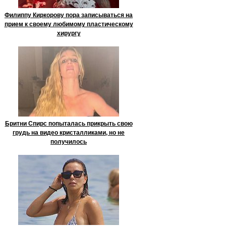
Филиппу Киркорову пора записываться на
прием к своему любимому пластическому
хирургу
Бритни Спирс попыталась прикрыть свою
грудь на видео кристалликами, но не
получилось