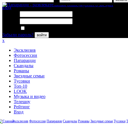
вход
Логин:
Пароль:
Запомнить меня
Забыли пароль?
войти
x
Эксклюзив
Фотосессии
Папарацци
Скандалы
Романы
Звездные семьи
Тусовки
Топ-10
LOOK
Музыка и видео
Телешоу
Рейтинг
Вход
Эксклюзив
Фотосессии
Папарацци
Скандалы
Романы
Звездные семьи
Тусовки
Т