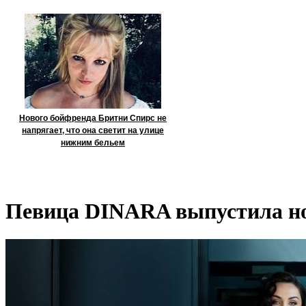
Нового бойфренда Бритни Спирс не
напрягает, что она светит на улице
нижним бельем
Певица DINARA выпустила но