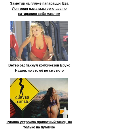
Заметив на пляже папарацци, Ева
Лонгория дала мастер класс по
натиранию себя маслом
Ветер распахнул комбинезон Брукс
Надер, но это её не смутило
Рианна устроила приватный танец, но
только на публике