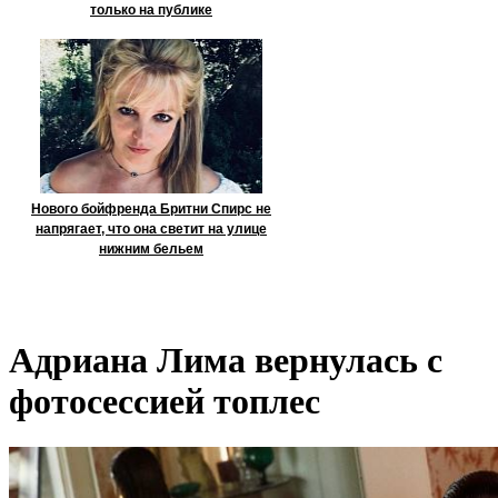
только на публике
Нового бойфренда Бритни Спирс не
напрягает, что она светит на улице
нижним бельем
Адриана Лима вернулась с
фотосессией топлес