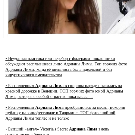
• Неудачная пластика или перебор с филерами: поклонники
обсуждают расплывшееся лицо Адрианы Лимы. Топ горячих фото
Адрианы Лимы, когда её внешность была идеальной и без
хирургического вмешательства
• Располневшая
Адриана Лима
в спорном наряде появилась на
красной дорожке в Венеции. ТОП горячих фото юной Адрианы
Лимы, которая с особой страстью показывала ...
• Располневшая
Адриана Лима
преобразилась за месяц, покорив
публику на кинофестивале в Таормине. ТОП фото знойной
Адрианы Лимы топлес и не только
• Бывший «ангел» Victoria's Secret
Адриана Лима
вновь
сотрудничает с брендом