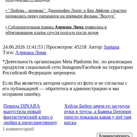
• "Любовь - морковь": Дженнифер Лопес и Бен Аффлек страстно
целовались перед папарацци на премьере фильма "Воздух"
• Соблазнительная пышка
Адриана Лима
появилась в
обтягивающем платье спустя полгода после родов
24.06.2026 11:41:53
| Просмотров: 45218
Автор:
Santana
Тэги:
Адриана Лима
*Деятельность организации Meta Platforms Inc. по реализации
продуктов социальной сети Instagram/Facebook на территории
Российской Федерации запрещена.
Если Вы являетесь автором одного из фото и не согласны с
его публикацией — обратитесь в администрацию и мы
исправим ошибку.
Певица DINARA
Хейли Бибер зачем-то засунула
выпустила новый
руки в трусы, а Бьянка Цензори
фантастический клип о
просто показала какая у неё там
любви к инопланетянину
киска
1 комментарий
Комментировать