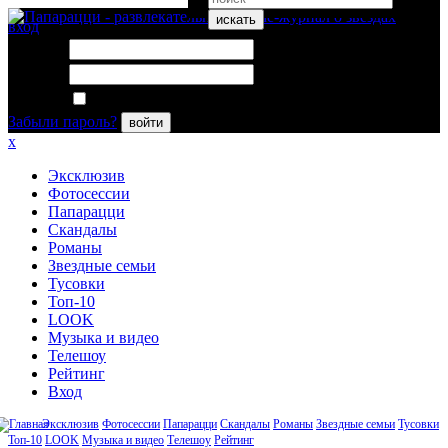
искать
вход
Логин:
Пароль:
Запомнить меня
Забыли пароль?
войти
x
Эксклюзив
Фотосессии
Папарацци
Скандалы
Романы
Звездные семьи
Тусовки
Топ-10
LOOK
Музыка и видео
Телешоу
Рейтинг
Вход
Эксклюзив
Фотосессии
Папарацци
Скандалы
Романы
Звездные семьи
Тусовки
Топ-10
LOOK
Музыка и видео
Телешоу
Рейтинг