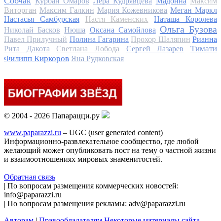
Собчак
Курбан Омаров
Лера Кудрявцева
Мадонна
Максим
Виторган
Максим Галкин
Мария Кожевникова
Меган Маркл
Настасья Самбурская
Настя Каменских
Наташа Королева
Ольга Бузова
Николай Басков
Нюша
Оксана Самойлова
Павел Прилучный
Полина Гагарина
Прохор Шаляпин
Рианна
Тимати
Рита Дакота
Светлана Лобода
Сергей Лазарев
Филипп Киркоров
Яна Рудковская
© 2004 - 2026 Папарацци.ру
www.paparazzi.ru
– UGC (user generated content)
Информационно-развлекательное сообщество, где любой
желающий может опубликовать пост на тему о частной жизни
и взаимоотношениях мировых знаменитостей.
Обратная связь
| По вопросам размещения коммерческих новостей:
info@paparazzi.ru
| По вопросам размещения рекламы: adv@paparazzi.ru
Авторам
|
Правообладателям
Некоторые материалы сайта