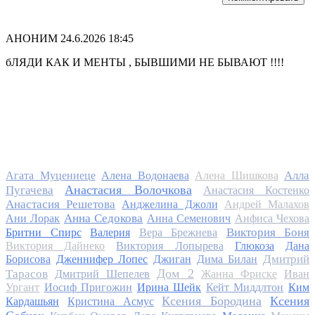
АНОНИМ
24.6.2026 18:45
бЛЯДИ КАК И МЕНТЫ , БЫВШИМИ НЕ БЫВАЮТ !!!!
Алла
Агата Муцениеце
Алена Водонаева
Алена Шишкова
Анастасия Волочкова
Пугачева
Анастасия Костенко
Анастасия Решетова
Анджелина Джоли
Андрей Малахов
Анна Седокова
Ани Лорак
Анна Семенович
Анфиса Чехова
Виктория Боня
Бритни Спирс
Валерия
Вера Брежнева
Виктория Дайнеко
Виктория Лопырева
Глюкоза
Дана
Дмитрий
Борисова
Дженнифер Лопес
Джиган
Дима Билан
Дом 2
Тарасов
Дмитрий Шепелев
Жанна Фриске
Иван
Ургант
Иосиф Пригожин
Ирина Шейк
Кейт Миддлтон
Ким
Ксения Бородина
Ксения
Кардашьян
Кристина Асмус