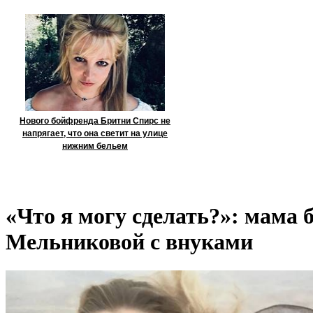
Нового бойфренда Бритни Спирс не
напрягает, что она светит на улице
нижним бельем
«Что я могу сделать?»: мама
Мельниковой с внуками