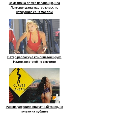
Заметив на пляже папарацци, Ева
Лонгория дала мастер класс по
натиранию себя маслом
Ветер распахнул комбинезон Брукс
Надер, но это её не смутило
Рианна устроила приватный танец, но
только на публике