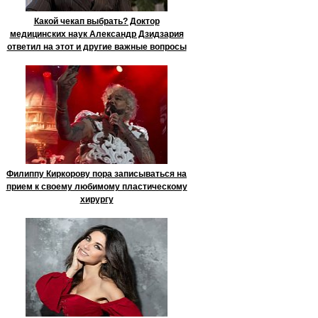
Какой чекап выбрать? Доктор
медицинских наук Александр Дзидзария
ответил на этот и другие важные вопросы
Филиппу Киркорову пора записываться на
прием к своему любимому пластическому
хирургу