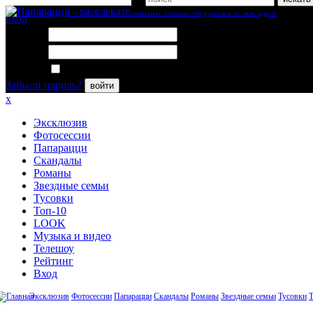
вход
Логин:
Пароль:
Запомнить меня
Забыли пароль?
войти
x
Эксклюзив
Фотосессии
Папарацци
Скандалы
Романы
Звездные семьи
Тусовки
Топ-10
LOOK
Музыка и видео
Телешоу
Рейтинг
Вход
Эксклюзив
Фотосессии
Папарацци
Скандалы
Романы
Звездные семьи
Тусовки
Т