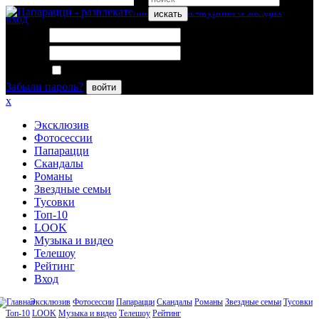
искать
вход
Логин:
Пароль:
Запомнить меня
Забыли пароль?
войти
x
Эксклюзив
Фотосессии
Папарацци
Скандалы
Романы
Звездные семьи
Тусовки
Топ-10
LOOK
Музыка и видео
Телешоу
Рейтинг
Вход
Эксклюзив
Фотосессии
Папарацци
Скандалы
Романы
Звездные семьи
Тусовки
Топ-10
LOOK
Музыка и видео
Телешоу
Рейтинг