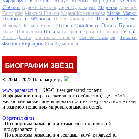
Ксения Бородина
Ксения
Кардашьян
Кристина Асмус
Собчак
Курбан Омаров
Лера Кудрявцева
Мадонна
Максим
Виторган
Максим Галкин
Мария Кожевникова
Меган Маркл
Настасья Самбурская
Настя Каменских
Наташа Королева
Ольга Бузова
Николай Басков
Нюша
Оксана Самойлова
Павел Прилучный
Полина Гагарина
Прохор Шаляпин
Рианна
Тимати
Рита Дакота
Светлана Лобода
Сергей Лазарев
Филипп Киркоров
Яна Рудковская
© 2004 - 2026 Папарацци.ру
www.paparazzi.ru
– UGC (user generated content)
Информационно-развлекательное сообщество, где любой
желающий может опубликовать пост на тему о частной жизни
и взаимоотношениях мировых знаменитостей.
Обратная связь
| По вопросам размещения коммерческих новостей:
info@paparazzi.ru
| По вопросам размещения рекламы: adv@paparazzi.ru