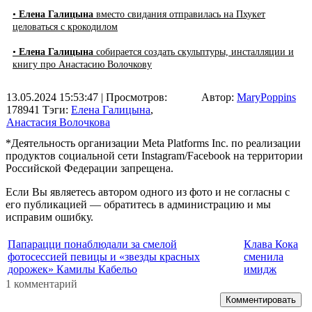
•
Елена Галицына
вместо свидания отправилась на Пхукет
целоваться с крокодилом
•
Елена Галицына
собирается создать скульптуры, инсталляции и
книгу про Анастасию Волочкову
13.05.2024 15:53:47
| Просмотров:
Автор:
MaryPoppins
178941
Тэги:
Елена Галицына
,
Анастасия Волочкова
*Деятельность организации Meta Platforms Inc. по реализации
продуктов социальной сети Instagram/Facebook на территории
Российской Федерации запрещена.
Если Вы являетесь автором одного из фото и не согласны с
его публикацией — обратитесь в администрацию и мы
исправим ошибку.
Папарацци понаблюдали за смелой
Клава Кока
фотосессией певицы и «звезды красных
сменила
дорожек» Камилы Кабельо
имидж
1 комментарий
Комментировать