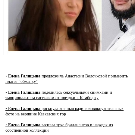
•
Елена Галицына
предложила Анастасии Волочковой примерить
платье-"обманку"
•
Елена Галицына
поделилась сексуальными снимками и
эмоциональным рассказом от поездки в Камбоджу
•
Елена Галицына
рискнула жизнью ради головокружительных
фото на вершине Кавказских гор
•
Елена Галицына
засияла ярче бриллиантов в нарядах из
собственной коллекции