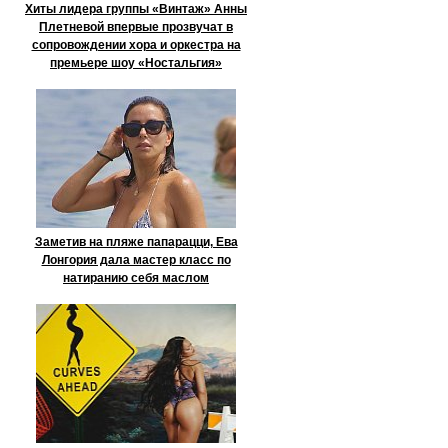
Хиты лидера группы «Винтаж» Анны
Плетневой впервые прозвучат в
сопровождении хора и оркестра на
премьере шоу «Ностальгия»
Заметив на пляже папарацци, Ева
Лонгория дала мастер класс по
натиранию себя маслом