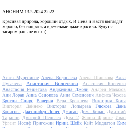
АНОНИМ
13.5.2024 22:22
Красивая природа, хороший отдых. И Лена и Настя выглядят
хорошо, без напряга, а временами даже красиво. Будут с
загаром раньше всех :)
Алла
Агата Муцениеце
Алена Водонаева
Алена Шишкова
Анастасия Волочкова
Пугачева
Анастасия Костенко
Анастасия Решетова
Анджелина Джоли
Андрей Малахов
Анна Седокова
Ани Лорак
Анна Семенович
Анфиса Чехова
Виктория Боня
Бритни Спирс
Валерия
Вера Брежнева
Виктория Дайнеко
Виктория Лопырева
Глюкоза
Дана
Дмитрий
Борисова
Дженнифер Лопес
Джиган
Дима Билан
Дом 2
Тарасов
Дмитрий Шепелев
Жанна Фриске
Иван
Ургант
Иосиф Пригожин
Ирина Шейк
Кейт Миддлтон
Ким