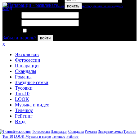
искать
вход
Логин:
Пароль:
Запомнить меня
Забыли пароль?
войти
x
Эксклюзив
Фотосессии
Папарацци
Скандалы
Романы
Звездные семьи
Тусовки
Топ-10
LOOK
Музыка и видео
Телешоу
Рейтинг
Вход
Эксклюзив
Фотосессии
Папарацци
Скандалы
Романы
Звездные семьи
Тусовки
Топ-10
LOOK
Музыка и видео
Телешоу
Рейтинг