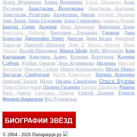
Алла
Агата Муцениеце
Алена Водонаева
Алена Шишкова
Анастасия Волочкова
Пугачева
Анастасия Костенко
Анастасия Решетова
Анджелина Джоли
Андрей Малахов
Анна Седокова
Ани Лорак
Анна Семенович
Анфиса Чехова
Виктория Боня
Бритни Спирс
Валерия
Вера Брежнева
Виктория Дайнеко
Виктория Лопырева
Глюкоза
Дана
Дмитрий
Борисова
Дженнифер Лопес
Джиган
Дима Билан
Дом 2
Тарасов
Дмитрий Шепелев
Жанна Фриске
Иван
Ургант
Иосиф Пригожин
Ирина Шейк
Кейт Миддлтон
Ким
Ксения Бородина
Ксения
Кардашьян
Кристина Асмус
Собчак
Курбан Омаров
Лера Кудрявцева
Мадонна
Максим
Виторган
Максим Галкин
Мария Кожевникова
Меган Маркл
Настасья Самбурская
Настя Каменских
Наташа Королева
Ольга Бузова
Николай Басков
Нюша
Оксана Самойлова
Павел Прилучный
Полина Гагарина
Прохор Шаляпин
Рианна
Тимати
Рита Дакота
Светлана Лобода
Сергей Лазарев
Филипп Киркоров
Яна Рудковская
© 2004 - 2026 Папарацци.ру