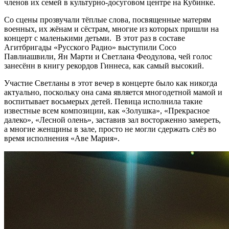
членов их семей в культурно-досуговом центре на Кубинке.
Со сцены прозвучали тёплые слова, посвященные матерям
военных, их жёнам и сёстрам, многие из которых пришли на
концерт с маленькими детьми. В этот раз в составе
Агитбригады «Русского Радио» выступили Сосо
Павлиашвили, Ян Марти и Светлана Феодулова, чей голос
занесённ в книгу рекордов Гиннеса, как самый высокий.
Участие Светланы в этот вечер в концерте было как никогда
актуально, поскольку она сама является многодетной мамой и
воспитывает восьмерых детей. Певица исполнила такие
известные всем композиции, как «Золушка», «Прекрасное
далеко», «Лесной олень», заставив зал восторженно замереть,
а многие женщины в зале, просто не могли сдержать слёз во
время исполнения «Аве Мария».