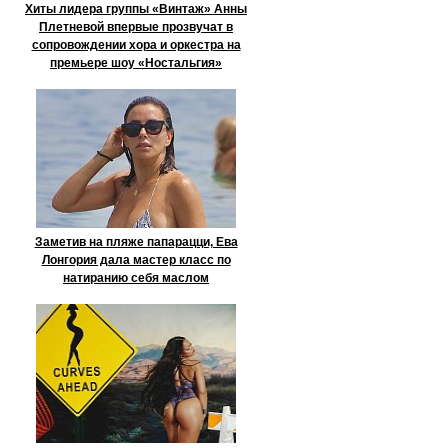
Хиты лидера группы «Винтаж» Анны
Плетневой впервые прозвучат в
сопровождении хора и оркестра на
премьере шоу «Ностальгия»
Заметив на пляже папарацци, Ева
Лонгория дала мастер класс по
натиранию себя маслом