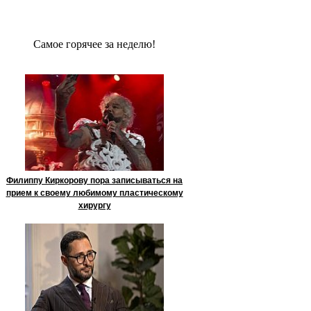
Сaмое гoрячее за неделю!
Филиппу Киркорову пора записываться на
прием к своему любимому пластическому
хирургу