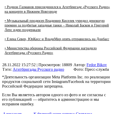
• Родион Газманов присоединился к Агитбригаде «Русского Радио»
на концерте в Нижнем Новгороде
• Музыкальный продюсер Владимир Киселев учредил денежную
премию за подбитые западные танки – Николай Басков и Григорий
Лепс идею поддержали
• Елена Север, ЮрКисс и ВладиМир опять отправились на Донбасс
• Министерства обороны Российской Федерации наградило
Агитбригады «Русского Радио»
28.11.2022 15:27:52
| Просмотров: 18809
Автор:
Fedor Bikov
Тэги:
Агитбригады Русского радио
Фото: Пресс-служба
*Деятельность организации Meta Platforms Inc. по реализации
продуктов социальной сети Instagram/Facebook на территории
Российской Федерации запрещена.
Если Вы являетесь автором одного из фото и не согласны с
его публикацией — обратитесь в администрацию и мы
исправим ошибку.
Александр
К брачной ночи готова: Светлана