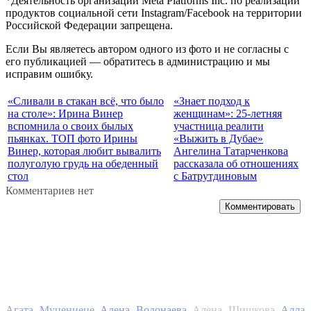
*Деятельность организации Meta Platforms Inc. по реализации
продуктов социальной сети Instagram/Facebook на территории
Российской Федерации запрещена.
Если Вы являетесь автором одного из фото и не согласны с
его публикацией — обратитесь в администрацию и мы
исправим ошибку.
«Сливали в стакан всё, что было
«Знает подход к
на столе»: Ирина Винер
женщинам»: 25-летняя
вспомнила о своих былых
участница реалити
пьянках. ТОП фото Ирины
«Выжить в Дубае»
Винер, которая любит вывалить
Ангелина Татарченкова
полуголую грудь на обеденный
рассказала об отношениях
стол
с Батрутдиновым
Комментариев нет
Комментировать
Алла
Агата Муцениеце
Алена Водонаева
Алена Шишкова