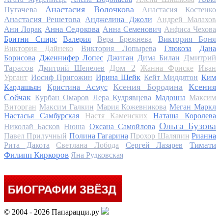
Анастасия Волочкова
Пугачева
Анастасия Костенко
Анастасия Решетова
Анджелина Джоли
Андрей Малахов
Анна Седокова
Ани Лорак
Анна Семенович
Анфиса Чехова
Виктория Боня
Бритни Спирс
Валерия
Вера Брежнева
Виктория Дайнеко
Виктория Лопырева
Глюкоза
Дана
Дмитрий
Борисова
Дженнифер Лопес
Джиган
Дима Билан
Дом 2
Тарасов
Дмитрий Шепелев
Жанна Фриске
Иван
Ургант
Иосиф Пригожин
Ирина Шейк
Кейт Миддлтон
Ким
Ксения Бородина
Ксения
Кардашьян
Кристина Асмус
Собчак
Курбан Омаров
Лера Кудрявцева
Мадонна
Максим
Виторган
Максим Галкин
Мария Кожевникова
Меган Маркл
Настасья Самбурская
Настя Каменских
Наташа Королева
Ольга Бузова
Николай Басков
Нюша
Оксана Самойлова
Павел Прилучный
Полина Гагарина
Прохор Шаляпин
Рианна
Тимати
Рита Дакота
Светлана Лобода
Сергей Лазарев
Филипп Киркоров
Яна Рудковская
© 2004 - 2026 Папарацци.ру