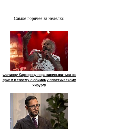
Сaмое гoрячее за неделю!
Филиппу Киркорову пора записываться на
прием к своему любимому пластическому
хирургу