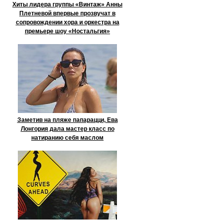
Хиты лидера группы «Винтаж» Анны
Плетневой впервые прозвучат в
сопровождении хора и оркестра на
премьере шоу «Ностальгия»
Заметив на пляже папарацци, Ева
Лонгория дала мастер класс по
натиранию себя маслом