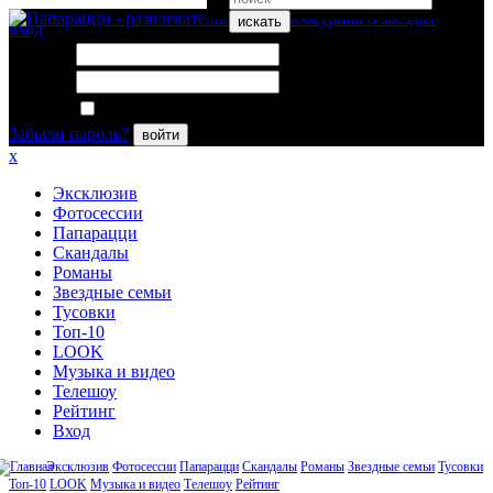
искать
вход
Логин:
Пароль:
Запомнить меня
Забыли пароль?
войти
x
Эксклюзив
Фотосессии
Папарацци
Скандалы
Романы
Звездные семьи
Тусовки
Топ-10
LOOK
Музыка и видео
Телешоу
Рейтинг
Вход
Эксклюзив
Фотосессии
Папарацци
Скандалы
Романы
Звездные семьи
Тусовки
Топ-10
LOOK
Музыка и видео
Телешоу
Рейтинг