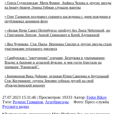
• Олеся Судзиловская, Митя Фомин, Анфиса Чехова и другие звезды
на beauty-бранче Элины Гейман слушали мантры
• Олег Газманов поздравил старшего наследника с днем рождения и
опубликовал архивное фото
• «Белые Ночи Санкт-Петербурга» пройдут без Люси Чеботиной, но
с Григорием Лепсом, Анной Семенович и Катей Адушкиной
• Яна Чурикова, Стас Пьеха, Вероника Смолер и другие звезды стали
участниками тотального диктанта
• Самбурская с “цветущими” плечами, Безрукова в ультрамарине,
Владис в бахроме и атласной фуксии: в чем гости блистали на
премьере “Раневской”.
• Беременная Вика Дейнеко, игривая Юлия Савичева и брутальный
Стас Костюшкин: группа Земляне собрала друзей на свой
«Рождественский концерт
27.07.2023 15:31:46
| Просмотров: 19333
Автор:
Fedor Bikov
Тэги:
Родион Газманов
,
Агитбригады
Фото: Пресс-служба
Русского радио