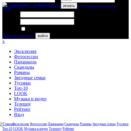
искать
вход
Логин:
Пароль:
Запомнить меня
Забыли пароль?
войти
x
Эксклюзив
Фотосессии
Папарацци
Скандалы
Романы
Звездные семьи
Тусовки
Топ-10
LOOK
Музыка и видео
Телешоу
Рейтинг
Вход
Эксклюзив
Фотосессии
Папарацци
Скандалы
Романы
Звездные семьи
Тусовки
Топ-10
LOOK
Музыка и видео
Телешоу
Рейтинг