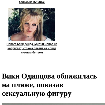
только на публике
Нового бойфренда Бритни Спирс не
напрягает, что она светит на улице
нижним бельем
Вики Одинцова обнажилась
на пляже, показав
сексуальную фигуру