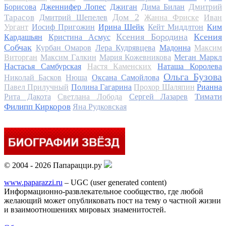
Дмитрий
Борисова
Дженнифер Лопес
Джиган
Дима Билан
Дом 2
Тарасов
Дмитрий Шепелев
Жанна Фриске
Иван
Ургант
Иосиф Пригожин
Ирина Шейк
Кейт Миддлтон
Ким
Ксения Бородина
Ксения
Кардашьян
Кристина Асмус
Собчак
Курбан Омаров
Лера Кудрявцева
Мадонна
Максим
Виторган
Максим Галкин
Мария Кожевникова
Меган Маркл
Настасья Самбурская
Настя Каменских
Наташа Королева
Ольга Бузова
Николай Басков
Нюша
Оксана Самойлова
Павел Прилучный
Полина Гагарина
Прохор Шаляпин
Рианна
Тимати
Рита Дакота
Светлана Лобода
Сергей Лазарев
Филипп Киркоров
Яна Рудковская
© 2004 - 2026 Папарацци.ру
www.paparazzi.ru
– UGC (user generated content)
Информационно-развлекательное сообщество, где любой
желающий может опубликовать пост на тему о частной жизни
и взаимоотношениях мировых знаменитостей.