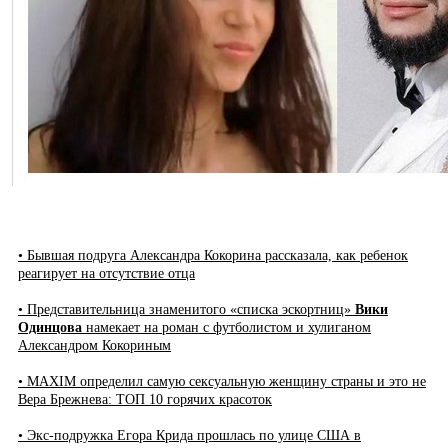
• Бывшая подруга Александра Кокорина рассказала, как ребенок
реагирует на отсутствие отца
• Представительница знаменитого «списка эскортниц»
Вики
Одинцова
намекает на роман с футболистом и хулиганом
Александром Кокориным
• MAXIM определил самую сексуальную женщину страны и это не
Вера Брежнева: ТОП 10 горячих красоток
• Экс-подружка Егора Крида прошлась по улице США в