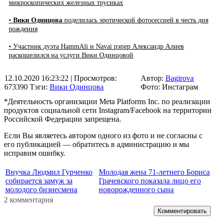
микроскопических железных трусиках
•
Вики Одинцова
поделилась эротической фотосессией в честь дня
рождения
• Участник дуэта HammAli и Navai рэпер Александр Алиев
раскошелился на услуги Вики Одинцовой
12.10.2020 16:23:22
| Просмотров:
Автор:
Bagirova
673390
Тэги:
Вики Одинцова
Фото: Инстаграм
*Деятельность организации Meta Platforms Inc. по реализации
продуктов социальной сети Instagram/Facebook на территории
Российской Федерации запрещена.
Если Вы являетесь автором одного из фото и не согласны с
его публикацией — обратитесь в администрацию и мы
исправим ошибку.
Внучка Людмил Гурченко
Молодая жена 71-летнего Бориса
собирается замуж за
Грачевского показала лицо его
молодого бизнесмена
новорожденного сына
2 комментария
Комментировать