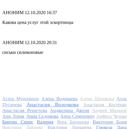
АНОНИМ
12.10.2020 16:37
Какова цена услуг этой эскортницы
АНОНИМ
12.10.2020 20:31
сиськи силиконовые
Алла
Агата Муцениеце
Алена Водонаева
Алена Шишкова
Анастасия Волочкова
Пугачева
Анастасия Костенко
Анастасия Решетова
Анджелина Джоли
Андрей Малахов
Анна Седокова
Ани Лорак
Анна Семенович
Анфиса Чехова
Виктория Боня
Бритни Спирс
Валерия
Вера Брежнева
Виктория Дайнеко
Виктория Лопырева
Глюкоза
Дана