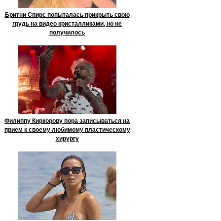
Бритни Спирс попыталась прикрыть свою
грудь на видео кристалликами, но не
получилось
Филиппу Киркорову пора записываться на
прием к своему любимому пластическому
хирургу