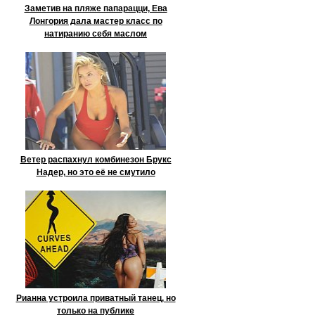
Заметив на пляже папарацци, Ева
Лонгория дала мастер класс по
натиранию себя маслом
Ветер распахнул комбинезон Брукс
Надер, но это её не смутило
Рианна устроила приватный танец, но
только на публике