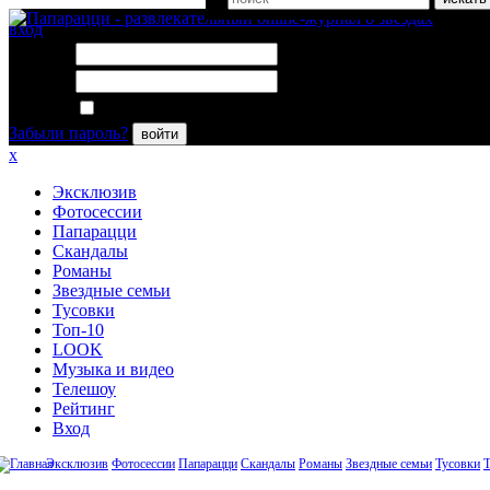
вход
Логин:
Пароль:
Запомнить меня
Забыли пароль?
войти
x
Эксклюзив
Фотосессии
Папарацци
Скандалы
Романы
Звездные семьи
Тусовки
Топ-10
LOOK
Музыка и видео
Телешоу
Рейтинг
Вход
Эксклюзив
Фотосессии
Папарацци
Скандалы
Романы
Звездные семьи
Тусовки
Т