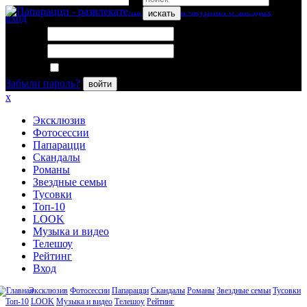
искать
вход
Логин:
Пароль:
Запомнить меня
Забыли пароль?
войти
x
Эксклюзив
Фотосессии
Папарацци
Скандалы
Романы
Звездные семьи
Тусовки
Топ-10
LOOK
Музыка и видео
Телешоу
Рейтинг
Вход
Эксклюзив
Фотосессии
Папарацци
Скандалы
Романы
Звездные семьи
Тусовки
Топ-10
LOOK
Музыка и видео
Телешоу
Рейтинг