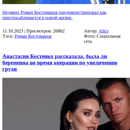
Недавно Роман Костомаров продемонстрировал как
приспосабливается к новой жизни.
11.10.2023
| Просмотров: 26862
Автор:
Alice
Тэги:
Роман Костомаров
Фото: Социальная
сеть
Анастасия Костенко рассказала, была ли
беременна во время операции по увеличению
груди