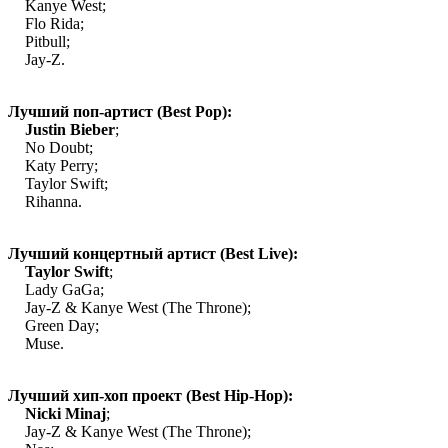
 Kanye West;
 Flo Rida;
 Pitbull;
 Jay-Z.
·
Лучший поп-артист (Best Pop):
·
Justin Bieber
;
 No Doubt;
 Katy Perry;
 Taylor Swift;
 Rihanna.
·
Лучший концертный артист (Best Live):
·
Taylor Swift
;
 Lady GaGa;
Jay-Z & Kanye West (The Throne);
 Green Day;
 Muse.
·
Лучший хип-хоп проект (Best Hip-Hop):
·
Nicki Minaj
;
Jay-Z & Kanye West (The Throne);