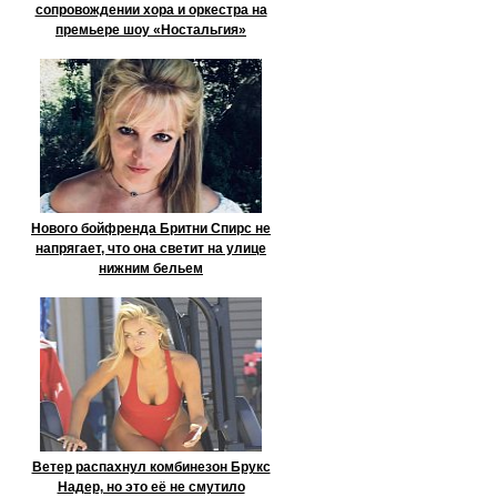
сопровождении хора и оркестра на
премьере шоу «Ностальгия»
Нового бойфренда Бритни Спирс не
напрягает, что она светит на улице
нижним бельем
Ветер распахнул комбинезон Брукс
Надер, но это её не смутило