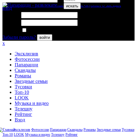
искать
вход
Логин:
Пароль:
Запомнить меня
Забыли пароль?
войти
x
Эксклюзив
Фотосессии
Папарацци
Скандалы
Романы
Звездные семьи
Тусовки
Топ-10
LOOK
Музыка и видео
Телешоу
Рейтинг
Вход
Эксклюзив
Фотосессии
Папарацци
Скандалы
Романы
Звездные семьи
Тусовки
Топ-10
LOOK
Музыка и видео
Телешоу
Рейтинг