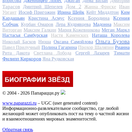
Дмитрий
Борисова
Дженнифер Лопес
Джиган
Дима Билан
Дом 2
Тарасов
Дмитрий Шепелев
Жанна Фриске
Иван
Ургант
Иосиф Пригожин
Ирина Шейк
Кейт Миддлтон
Ким
Ксения Бородина
Ксения
Кардашьян
Кристина Асмус
Собчак
Курбан Омаров
Лера Кудрявцева
Мадонна
Максим
Виторган
Максим Галкин
Мария Кожевникова
Меган Маркл
Настасья Самбурская
Настя Каменских
Наташа Королева
Ольга Бузова
Николай Басков
Нюша
Оксана Самойлова
Павел Прилучный
Полина Гагарина
Прохор Шаляпин
Рианна
Тимати
Рита Дакота
Светлана Лобода
Сергей Лазарев
Филипп Киркоров
Яна Рудковская
© 2004 - 2026 Папарацци.ру
www.paparazzi.ru
– UGC (user generated content)
Информационно-развлекательное сообщество, где любой
желающий может опубликовать пост на тему о частной жизни
и взаимоотношениях мировых знаменитостей.
Обратная связь