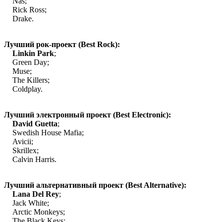
 Nas;
 Rick Ross;
 Drake.
·
Лучший рок-проект (Best Rock):
·
Linkin Park
;
 Green Day;
 Muse;
 The Killers;
 Coldplay.
·
Лучший электронный проект (Best Electronic):
·
David Guetta
;
 Swedish House Mafia;
 Avicii;
 Skrillex;
 Calvin Harris.
·
Лучший альтернативный проект (Best Alternative):
·
Lana Del Rey
;
 Jack White;
 Arctic Monkeys;
 The Black Keys;