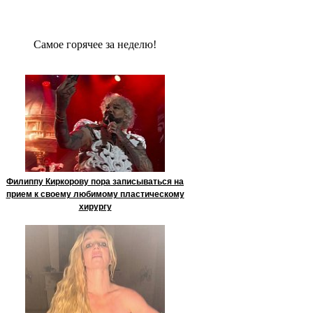
Сaмое гoрячее за неделю!
Филиппу Киркорову пора записываться на
прием к своему любимому пластическому
хирургу