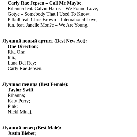
·
Carly Rae Jepsen – Call Me Maybe
;
Rihanna feat. Calvin Harris – We Found Love;
Gotye – Somebody That I Used To Know;
Pitbull feat. Chris Brown – International Love;
fun. feat. Janelle Mon?e – We Are Young.
·
Лучший новый артист (Best New Act):
·
One Direction
;
 Rita Ora;
 fun.;
 Lana Del Rey;
 Carly Rae Jepsen.
·
Лучшая певица (Best Female):
·
Taylor Swift
;
 Rihanna;
 Katy Perry;
 Pink;
 Nicki Minaj.
·
Лучший певец (Best Male):
·
Justin Bieber
;