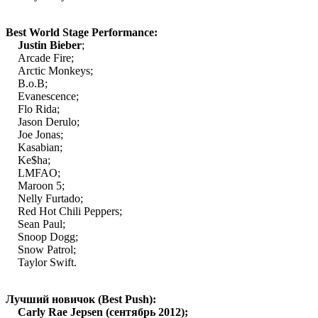
·
Best World Stage Performance:
·
Justin Bieber
;
 Arcade Fire;
 Arctic Monkeys;
 B.o.B;
 Evanescence;
 Flo Rida;
 Jason Derulo;
 Joe Jonas;
 Kasabian;
 Ke$ha;
 LMFAO;
 Maroon 5;
 Nelly Furtado;
Red Hot Chili Peppers;
 Sean Paul;
 Snoop Dogg;
 Snow Patrol;
 Taylor Swift.
·
Лучший новичок (Best Push):
·
Carly Rae Jepsen (сентябрь 2012);