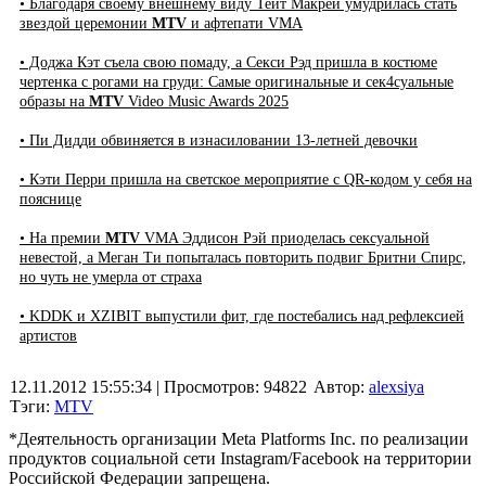
• Благодаря своему внешнему виду Тейт Макрей умудрилась стать
звездой церемонии
MTV
и афтепати VMA
• Доджа Кэт съела свою помаду, а Секси Рэд пришла в костюме
чертенка с рогами на груди: Самые оригинальные и сек4суальные
образы на
MTV
Video Music Awards 2025
• Пи Дидди обвиняется в изнасиловании 13-летней девочки
• Кэти Перри пришла на светское мероприятие с QR-кодом у себя на
пояснице
• На премии
MTV
VMA Эддисон Рэй приоделась сексуальной
невестой, а Меган Ти попыталась повторить подвиг Бритни Спирс,
но чуть не умерла от страха
• KDDK и XZIBIT выпустили фит, где постебались над рефлексией
артистов
12.11.2012 15:55:34
| Просмотров: 94822
Автор:
alexsiya
Тэги:
MTV
*Деятельность организации Meta Platforms Inc. по реализации
продуктов социальной сети Instagram/Facebook на территории
Российской Федерации запрещена.