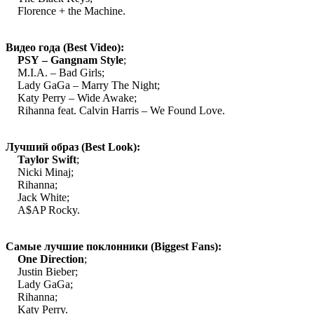
Florence + the Machine.
·
Видео года (Best Video):
·
PSY – Gangnam Style
;
M.I.A. – Bad Girls;
 Lady GaGa – Marry The Night;
 Katy Perry – Wide Awake;
Rihanna feat. Calvin Harris – We Found Love.
·
Лучший образ (Best Look):
·
Taylor Swift
;
 Nicki Minaj;
 Rihanna;
 Jack White;
 A$AP Rocky.
·
Самые лучшие поклонники (Biggest Fans):
·
One Direction
;
Justin Bieber;
 Lady GaGa;
 Rihanna;
 Katy Perry.