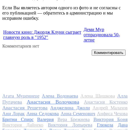
Если Вы являетесь автором одного из фото и не согласны с
его публикацией — обратитесь в администрацию и мы
исправим ошибку.
Деми Мур
Новости кино: Джордж Клуни сыграет
отпраздновала 50-
главную роль в "1952"
летие
Комментариев нет
Комментировать
Алла
Агата Муцениеце
Алена Водонаева
Алена Шишкова
Анастасия Волочкова
Пугачева
Анастасия Костенко
Анастасия Решетова
Анджелина Джоли
Андрей Малахов
Анна Седокова
Ани Лорак
Анна Семенович
Анфиса Чехова
Виктория Боня
Бритни Спирс
Валерия
Вера Брежнева
Виктория Дайнеко
Виктория Лопырева
Глюкоза
Дана