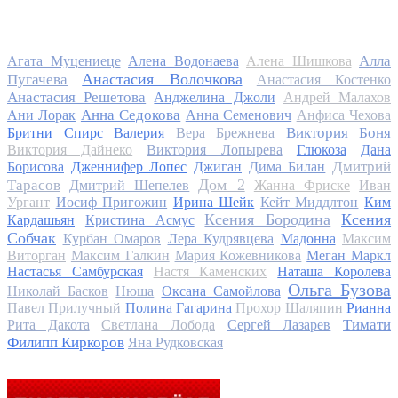
Алла
Агата Муцениеце
Алена Водонаева
Алена Шишкова
Анастасия Волочкова
Пугачева
Анастасия Костенко
Анастасия Решетова
Анджелина Джоли
Андрей Малахов
Анна Седокова
Ани Лорак
Анна Семенович
Анфиса Чехова
Виктория Боня
Бритни Спирс
Валерия
Вера Брежнева
Виктория Дайнеко
Виктория Лопырева
Глюкоза
Дана
Дмитрий
Борисова
Дженнифер Лопес
Джиган
Дима Билан
Дом 2
Тарасов
Дмитрий Шепелев
Жанна Фриске
Иван
Ургант
Иосиф Пригожин
Ирина Шейк
Кейт Миддлтон
Ким
Ксения Бородина
Ксения
Кардашьян
Кристина Асмус
Собчак
Курбан Омаров
Лера Кудрявцева
Мадонна
Максим
Виторган
Максим Галкин
Мария Кожевникова
Меган Маркл
Настасья Самбурская
Настя Каменских
Наташа Королева
Ольга Бузова
Николай Басков
Нюша
Оксана Самойлова
Павел Прилучный
Полина Гагарина
Прохор Шаляпин
Рианна
Тимати
Рита Дакота
Светлана Лобода
Сергей Лазарев
Филипп Киркоров
Яна Рудковская