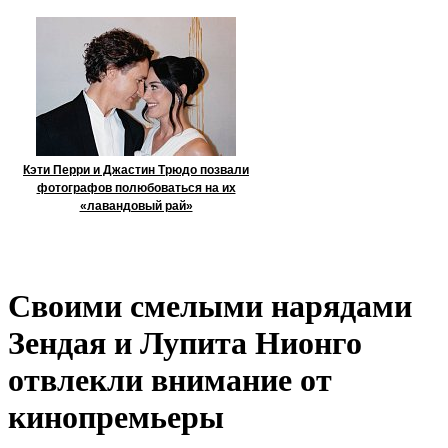
Кэти Перри и Джастин Трюдо позвали
фотографов полюбоваться на их
«лавандовый рай»
Своими смелыми нарядами
Зендая и Лупита Нионго
отвлекли внимание от
кинопремьеры