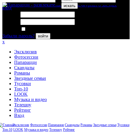
искать
вход
Логин:
Пароль:
Запомнить меня
Забыли пароль?
войти
x
Эксклюзив
Фотосессии
Папарацци
Скандалы
Романы
Звездные семьи
Тусовки
Топ-10
LOOK
Музыка и видео
Телешоу
Рейтинг
Вход
Эксклюзив
Фотосессии
Папарацци
Скандалы
Романы
Звездные семьи
Тусовки
Топ-10
LOOK
Музыка и видео
Телешоу
Рейтинг