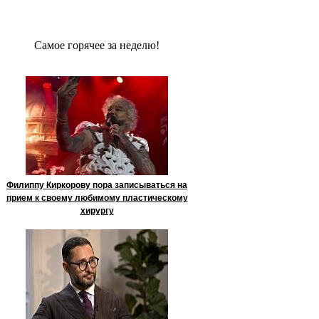
Сaмое гoрячее за неделю!
Филиппу Киркорову пора записываться на
прием к своему любимому пластическому
хирургу