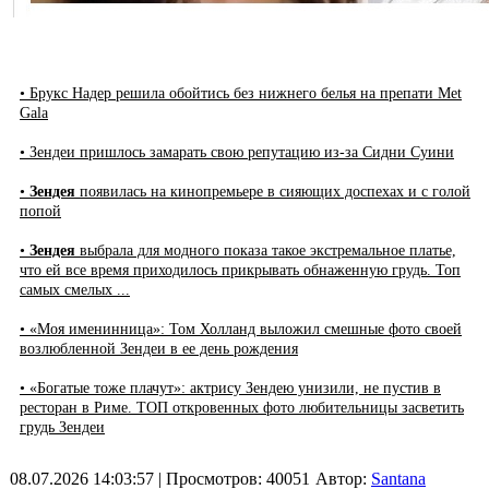
• Брукс Надер решила обойтись без нижнего белья на препати Met
Gala
• Зендеи пришлось замарать свою репутацию из-за Сидни Суини
•
Зендея
появилась на кинопремьере в сияющих доспехах и с голой
попой
•
Зендея
выбрала для модного показа такое экстремальное платье,
что ей все время приходилось прикрывать обнаженную грудь. Топ
самых смелых ...
• «Моя именинница»: Том Холланд выложил смешные фото своей
возлюбленной Зендеи в ее день рождения
• «Богатые тоже плачут»: актрису Зендею унизили, не пустив в
ресторан в Риме. ТОП откровенных фото любительницы засветить
грудь Зендеи
08.07.2026 14:03:57
| Просмотров: 40051
Автор:
Santana