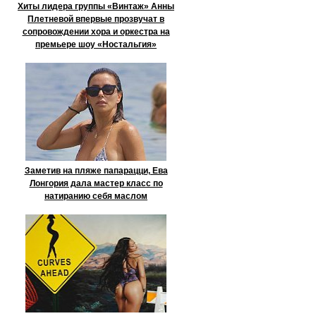
Хиты лидера группы «Винтаж» Анны
Плетневой впервые прозвучат в
сопровождении хора и оркестра на
премьере шоу «Ностальгия»
Заметив на пляже папарацци, Ева
Лонгория дала мастер класс по
натиранию себя маслом