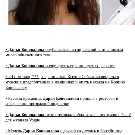
•
Дарья Коновалова
опубликовала в социальной сети слишком
много обнаженного тела
•
Дарья Коновалова
и еще девять странно одетых девушек
• «Я начинаю, *** , нервничать»: Ксения Собчак заговорила о
мужских предпочтениях в женщинах и опять наехала на Ксению
Коновалову
• Русская красавица
Дарья Коновалова
пришла в ресторан в
совершенно прозрачной водолазке
•
Дарья Коновалова
не постеснялась облачиться в прозрачное бельё
для журнала Vogue
• Модель
Дарья Коновалова
с дочкой окунулись в бассейн под