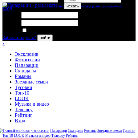
искать
вход
Логин:
Пароль:
Запомнить меня
Забыли пароль?
войти
x
Эксклюзив
Фотосессии
Папарацци
Скандалы
Романы
Звездные семьи
Тусовки
Топ-10
LOOK
Музыка и видео
Телешоу
Рейтинг
Вход
Эксклюзив
Фотосессии
Папарацци
Скандалы
Романы
Звездные семьи
Тусовки
Топ-10
LOOK
Музыка и видео
Телешоу
Рейтинг