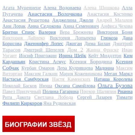
Алла
Агата Муцениеце
Алена Водонаева
Алена Шишкова
Анастасия Волочкова
Пугачева
Анастасия Костенко
Анастасия Решетова
Анджелина Джоли
Андрей Малахов
Анна Седокова
Ани Лорак
Анна Семенович
Анфиса Чехова
Виктория Боня
Бритни Спирс
Валерия
Вера Брежнева
Виктория Дайнеко
Виктория Лопырева
Глюкоза
Дана
Дмитрий
Борисова
Дженнифер Лопес
Джиган
Дима Билан
Дом 2
Тарасов
Дмитрий Шепелев
Жанна Фриске
Иван
Ургант
Иосиф Пригожин
Ирина Шейк
Кейт Миддлтон
Ким
Ксения Бородина
Ксения
Кардашьян
Кристина Асмус
Собчак
Курбан Омаров
Лера Кудрявцева
Мадонна
Максим
Виторган
Максим Галкин
Мария Кожевникова
Меган Маркл
Настасья Самбурская
Настя Каменских
Наташа Королева
Ольга Бузова
Николай Басков
Нюша
Оксана Самойлова
Павел Прилучный
Полина Гагарина
Прохор Шаляпин
Рианна
Тимати
Рита Дакота
Светлана Лобода
Сергей Лазарев
Филипп Киркоров
Яна Рудковская