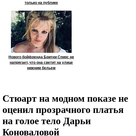
только на публике
Нового бойфренда Бритни Спирс не
напрягает, что она светит на улице
нижним бельем
Стюарт на модном показе не
оценил прозрачного платья
на голое тело Дарьи
Коноваловой