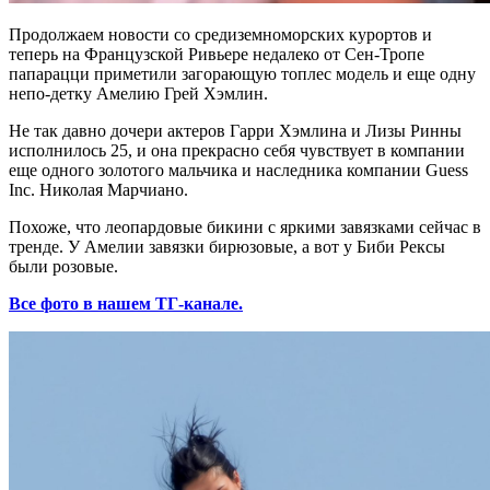
Продолжаем новости со средиземноморских курортов и
теперь на Французской Ривьере недалеко от Сен-Тропе
папарацци приметили загорающую топлес модель и еще одну
непо-детку Амелию Грей Хэмлин.
Не так давно дочери актеров Гарри Хэмлина и Лизы Ринны
исполнилось 25, и она прекрасно себя чувствует в компании
еще одного золотого мальчика и наследника компании Guess
Inc. Николая Марчиано.
Похоже, что леопардовые бикини с яркими завязками сейчас в
тренде. У Амелии завязки бирюзовые, а вот у Биби Рексы
были розовые.
Все фото в нашем ТГ-канале.