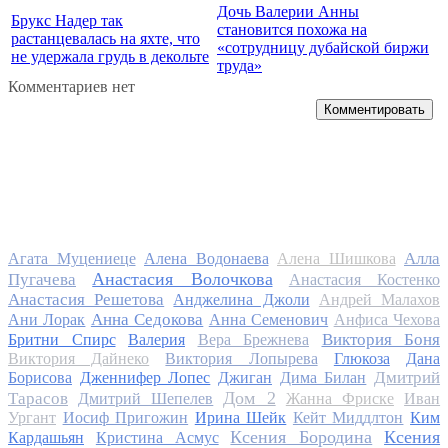
Дочь Валерии Анны
Брукс Надер так
становится похожа на
растанцевалась на яхте, что
«сотрудницу дубайской биржи
не удержала грудь в декольте
труда»
Комментариев нет
Комментировать
Алла
Агата Муцениеце
Алена Водонаева
Алена Шишкова
Анастасия Волочкова
Пугачева
Анастасия Костенко
Анастасия Решетова
Анджелина Джоли
Андрей Малахов
Анна Седокова
Ани Лорак
Анна Семенович
Анфиса Чехова
Виктория Боня
Бритни Спирс
Валерия
Вера Брежнева
Виктория Дайнеко
Виктория Лопырева
Глюкоза
Дана
Дмитрий
Борисова
Дженнифер Лопес
Джиган
Дима Билан
Дом 2
Тарасов
Дмитрий Шепелев
Жанна Фриске
Иван
Ургант
Иосиф Пригожин
Ирина Шейк
Кейт Миддлтон
Ким
Ксения Бородина
Ксения
Кардашьян
Кристина Асмус