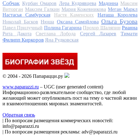
Собчак
Курбан Омаров
Лера Кудрявцева
Мадонна
Максим
Виторган
Максим Галкин
Мария Кожевникова
Меган Маркл
Настасья Самбурская
Настя Каменских
Наташа Королева
Ольга Бузова
Николай Басков
Нюша
Оксана Самойлова
Павел Прилучный
Полина Гагарина
Прохор Шаляпин
Рианна
Тимати
Рита Дакота
Светлана Лобода
Сергей Лазарев
Филипп Киркоров
Яна Рудковская
© 2004 - 2026 Папарацци.ру
www.paparazzi.ru
– UGC (user generated content)
Информационно-развлекательное сообщество, где любой
желающий может опубликовать пост на тему о частной жизни
и взаимоотношениях мировых знаменитостей.
Обратная связь
| По вопросам размещения коммерческих новостей:
info@paparazzi.ru
| По вопросам размещения рекламы: adv@paparazzi.ru