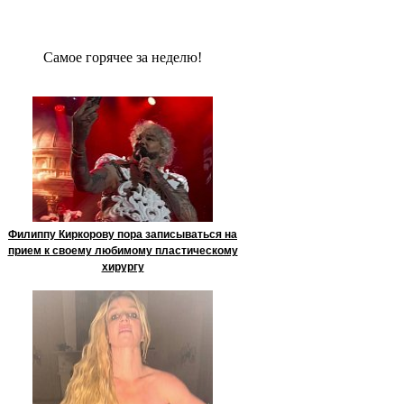
Сaмое гoрячее за неделю!
Филиппу Киркорову пора записываться на
прием к своему любимому пластическому
хирургу