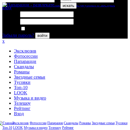
искать
вход
Логин:
Пароль:
Запомнить меня
Забыли пароль?
войти
x
Эксклюзив
Фотосессии
Папарацци
Скандалы
Романы
Звездные семьи
Тусовки
Топ-10
LOOK
Музыка и видео
Телешоу
Рейтинг
Вход
Эксклюзив
Фотосессии
Папарацци
Скандалы
Романы
Звездные семьи
Тусовки
Топ-10
LOOK
Музыка и видео
Телешоу
Рейтинг