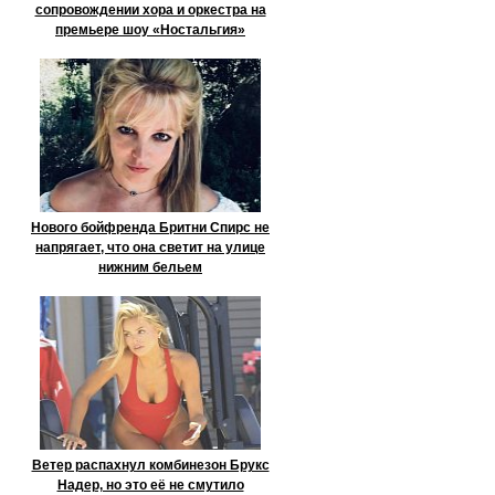
сопровождении хора и оркестра на
премьере шоу «Ностальгия»
Нового бойфренда Бритни Спирс не
напрягает, что она светит на улице
нижним бельем
Ветер распахнул комбинезон Брукс
Надер, но это её не смутило