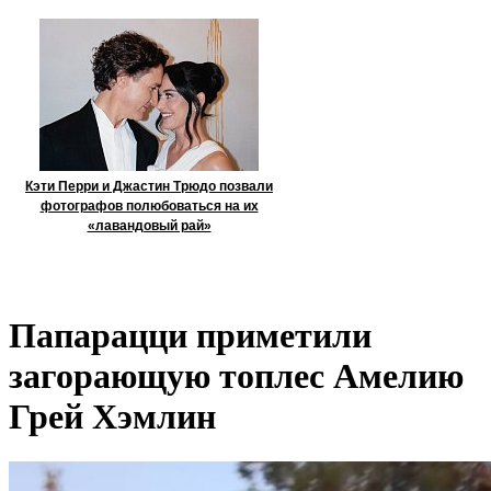
Кэти Перри и Джастин Трюдо позвали
фотографов полюбоваться на их
«лавандовый рай»
Папарацци приметили
загорающую топлес Амелию
Грей Хэмлин