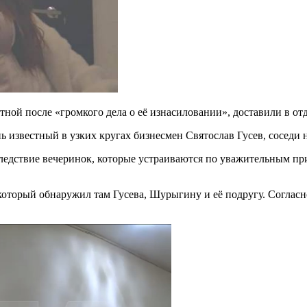
ной после «громкого дела о её изнасиловании», доставили в от
ень известный в узких кругах бизнесмен Святослав Гусев, сосед
следствие вечеринок, которые устраиваются по уважительным при
, который обнаружил там Гусева, Шурыгину и её подругу. Соглас