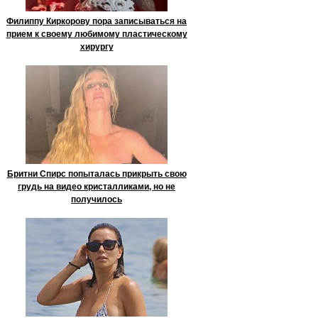
Филиппу Киркорову пора записываться на
прием к своему любимому пластическому
хирургу
Бритни Спирс попыталась прикрыть свою
грудь на видео кристалликами, но не
получилось