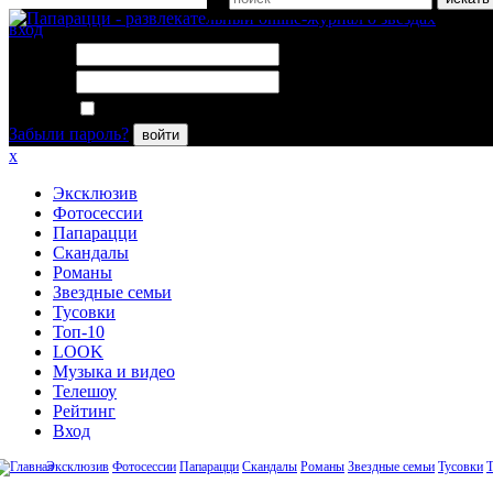
вход
Логин:
Пароль:
Запомнить меня
Забыли пароль?
войти
x
Эксклюзив
Фотосессии
Папарацци
Скандалы
Романы
Звездные семьи
Тусовки
Топ-10
LOOK
Музыка и видео
Телешоу
Рейтинг
Вход
Эксклюзив
Фотосессии
Папарацци
Скандалы
Романы
Звездные семьи
Тусовки
Т