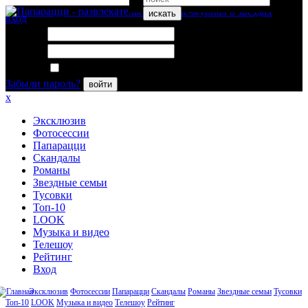
искать
вход
Логин:
Пароль:
Запомнить меня
Забыли пароль?
войти
x
Эксклюзив
Фотосессии
Папарацци
Скандалы
Романы
Звездные семьи
Тусовки
Топ-10
LOOK
Музыка и видео
Телешоу
Рейтинг
Вход
Эксклюзив
Фотосессии
Папарацци
Скандалы
Романы
Звездные семьи
Тусовки
Топ-10
LOOK
Музыка и видео
Телешоу
Рейтинг