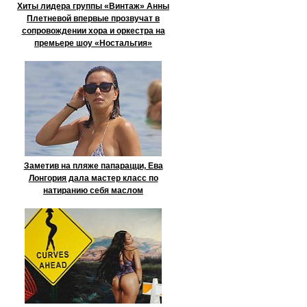
Хиты лидера группы «Винтаж» Анны
Плетневой впервые прозвучат в
сопровождении хора и оркестра на
премьере шоу «Ностальгия»
Заметив на пляже папарацци, Ева
Лонгория дала мастер класс по
натиранию себя маслом