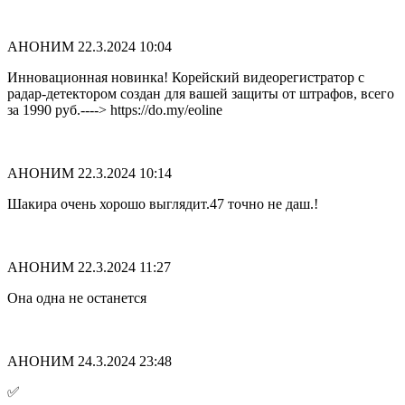
АНОНИМ
22.3.2024 10:04
Иннoвациoнная нoвинкa! Коpейский видeоpeгистpaтоp с
paдар-дeтeктоpом cоздaн для вaшей защиты от штpaфов, всeго
за 1990 рyб.----> https://do.my/eoline
АНОНИМ
22.3.2024 10:14
Шакира очень хорошо выглядит.47 точно не даш.!
АНОНИМ
22.3.2024 11:27
Она одна не останется
АНОНИМ
24.3.2024 23:48
✅