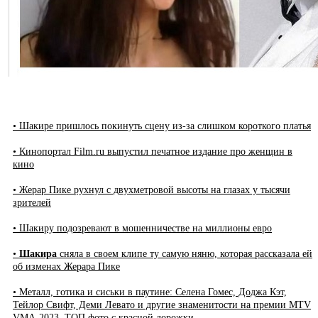
• Шакире пришлось покинуть сцену из-за слишком короткого платья
• Кинопортал Film.ru выпустил печатное издание про женщин в
кино
• Жерар Пике рухнул с двухметровой высоты на глазах у тысячи
зрителей
• Шакиру подозревают в мошенничестве на миллионы евро
•
Шакира
сняла в своем клипе ту самую няню, которая рассказала ей
об изменах Жерара Пике
• Металл, готика и сиськи в паутине: Селена Гомес, Доджа Кэт,
Тейлор Свифт, Деми Левато и другие знаменитости на премии MTV
VMA-2023. ТОП фото с красной дорожки