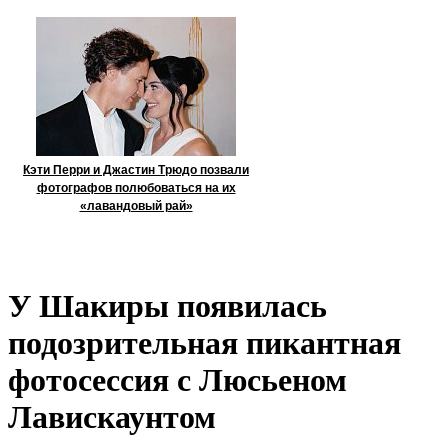
Кэти Перри и Джастин Трюдо позвали
фотографов полюбоваться на их
«лавандовый рай»
У Шакиры появилась
подозрительная пикантная
фотосессия с Люсьеном
Лавискаунтом