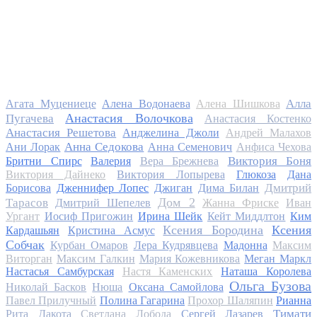
Алла
Агата Муцениеце
Алена Водонаева
Алена Шишкова
Анастасия Волочкова
Пугачева
Анастасия Костенко
Анастасия Решетова
Анджелина Джоли
Андрей Малахов
Анна Седокова
Ани Лорак
Анна Семенович
Анфиса Чехова
Виктория Боня
Бритни Спирс
Валерия
Вера Брежнева
Виктория Дайнеко
Виктория Лопырева
Глюкоза
Дана
Дмитрий
Борисова
Дженнифер Лопес
Джиган
Дима Билан
Дом 2
Тарасов
Дмитрий Шепелев
Жанна Фриске
Иван
Ургант
Иосиф Пригожин
Ирина Шейк
Кейт Миддлтон
Ким
Ксения Бородина
Ксения
Кардашьян
Кристина Асмус
Собчак
Курбан Омаров
Лера Кудрявцева
Мадонна
Максим
Виторган
Максим Галкин
Мария Кожевникова
Меган Маркл
Настасья Самбурская
Настя Каменских
Наташа Королева
Ольга Бузова
Николай Басков
Нюша
Оксана Самойлова
Павел Прилучный
Полина Гагарина
Прохор Шаляпин
Рианна
Тимати
Рита Дакота
Светлана Лобода
Сергей Лазарев