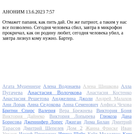
АНОНИМ
13.6.2023 7:57
Отмажет папаня, как пить дай. Он же патриот, а таким у нас
все позволено. Сегодня человека сбил, завтра в микрофон
прокричал, как он родину любит, сегодня человека убил, а
завтра лизнул кому нужно. Бартер.
Алла
Агата Муцениеце
Алена Водонаева
Алена Шишкова
Анастасия Волочкова
Пугачева
Анастасия Костенко
Анастасия Решетова
Анджелина Джоли
Андрей Малахов
Анна Седокова
Ани Лорак
Анна Семенович
Анфиса Чехова
Виктория Боня
Бритни Спирс
Валерия
Вера Брежнева
Виктория Дайнеко
Виктория Лопырева
Глюкоза
Дана
Дмитрий
Борисова
Дженнифер Лопес
Джиган
Дима Билан
Дом 2
Тарасов
Дмитрий Шепелев
Жанна Фриске
Иван
Ургант
Иосиф Пригожин
Ирина Шейк
Кейт Миддлтон
Ким