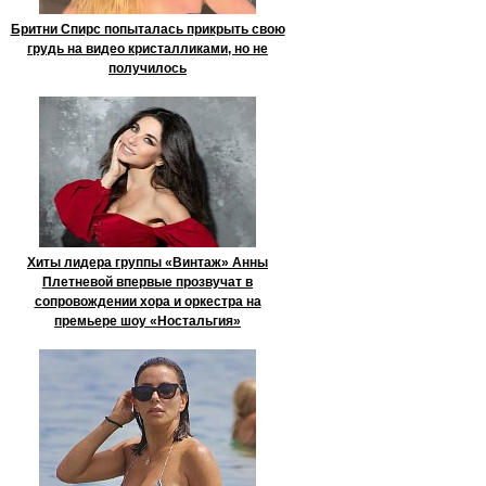
Бритни Спирс попыталась прикрыть свою
грудь на видео кристалликами, но не
получилось
Хиты лидера группы «Винтаж» Анны
Плетневой впервые прозвучат в
сопровождении хора и оркестра на
премьере шоу «Ностальгия»