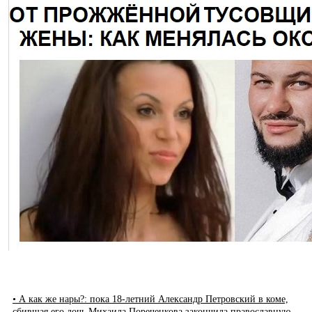
• А как же нары?: пока 18-летний Александр Петровский в коме,
сбившая его дочь Михаила Пореченкова закончила православную