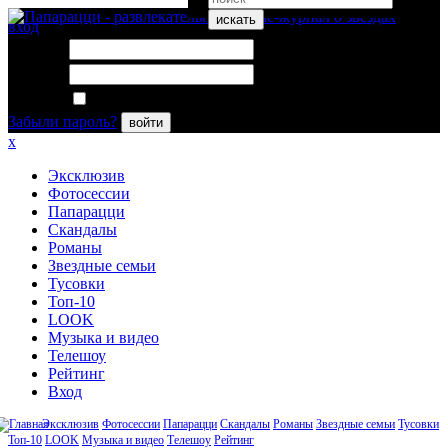
искать
вход
Логин:
Пароль:
Запомнить меня
Забыли пароль?
войти
x
Эксклюзив
Фотосессии
Папарацци
Скандалы
Романы
Звездные семьи
Тусовки
Топ-10
LOOK
Музыка и видео
Телешоу
Рейтинг
Вход
Эксклюзив
Фотосессии
Папарацци
Скандалы
Романы
Звездные семьи
Тусовки
Топ-10
LOOK
Музыка и видео
Телешоу
Рейтинг