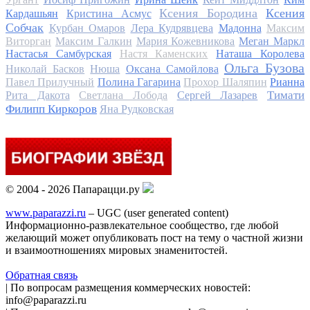
Ксения Бородина
Ксения
Кардашьян
Кристина Асмус
Собчак
Курбан Омаров
Лера Кудрявцева
Мадонна
Максим
Виторган
Максим Галкин
Мария Кожевникова
Меган Маркл
Настасья Самбурская
Настя Каменских
Наташа Королева
Ольга Бузова
Николай Басков
Нюша
Оксана Самойлова
Павел Прилучный
Полина Гагарина
Прохор Шаляпин
Рианна
Тимати
Рита Дакота
Светлана Лобода
Сергей Лазарев
Филипп Киркоров
Яна Рудковская
© 2004 - 2026 Папарацци.ру
www.paparazzi.ru
– UGC (user generated content)
Информационно-развлекательное сообщество, где любой
желающий может опубликовать пост на тему о частной жизни
и взаимоотношениях мировых знаменитостей.
Обратная связь
| По вопросам размещения коммерческих новостей:
info@paparazzi.ru