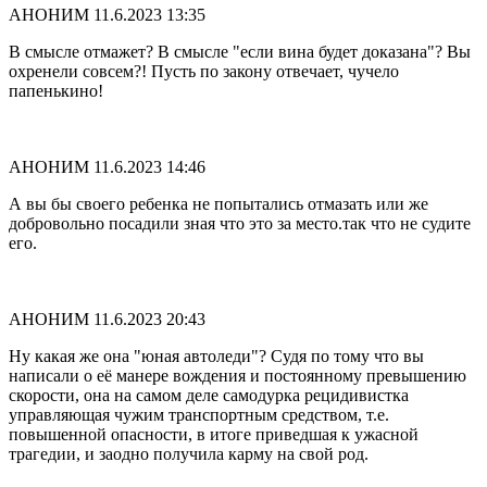
АНОНИМ
11.6.2023 13:35
В смысле отмажет? В смысле "если вина будет доказана"? Вы
охренели совсем?! Пусть по закону отвечает, чучело
папенькино!
АНОНИМ
11.6.2023 14:46
А вы бы своего ребенка не попытались отмазать или же
добровольно посадили зная что это за место.так что не судите
его.
АНОНИМ
11.6.2023 20:43
Ну какая же она "юная автоледи"? Судя по тому что вы
написали о её манере вождения и постоянному превышению
скорости, она на самом деле самодурка рецидивистка
управляющая чужим транспортным средством, т.е.
повышенной опасности, в итоге приведшая к ужасной
трагедии, и заодно получила карму на свой род.