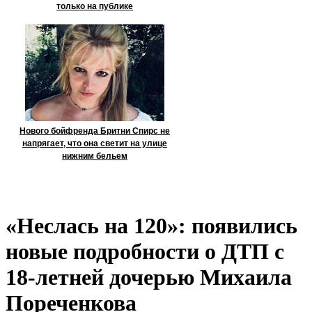
только на публике
Нового бойфренда Бритни Спирс не
напрягает, что она светит на улице
нижним бельем
«Неслась на 120»: появились
новые подробности о ДТП с
18-летней дочерью Михаила
Пореченкова