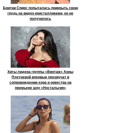
Бритни Спирс попыталась прикрыть свою
грудь на видео кристалликами, но не
получилось
Хиты лидера группы «Винтаж» Анны
Плетневой впервые прозвучат в
сопровождении хора и оркестра на
премьере шоу «Ностальгия»