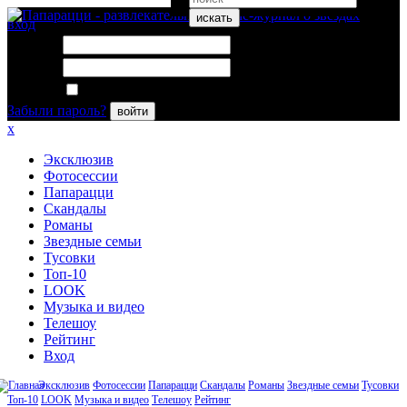
искать
вход
Логин:
Пароль:
Запомнить меня
Забыли пароль?
войти
x
Эксклюзив
Фотосессии
Папарацци
Скандалы
Романы
Звездные семьи
Тусовки
Топ-10
LOOK
Музыка и видео
Телешоу
Рейтинг
Вход
Эксклюзив
Фотосессии
Папарацци
Скандалы
Романы
Звездные семьи
Тусовки
Топ-10
LOOK
Музыка и видео
Телешоу
Рейтинг