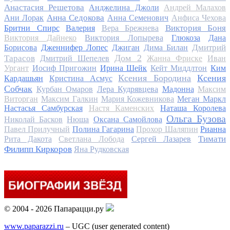
Анастасия Решетова
Анджелина Джоли
Андрей Малахов
Анна Седокова
Ани Лорак
Анна Семенович
Анфиса Чехова
Виктория Боня
Бритни Спирс
Валерия
Вера Брежнева
Виктория Дайнеко
Виктория Лопырева
Глюкоза
Дана
Дмитрий
Борисова
Дженнифер Лопес
Джиган
Дима Билан
Дом 2
Тарасов
Дмитрий Шепелев
Жанна Фриске
Иван
Ургант
Иосиф Пригожин
Ирина Шейк
Кейт Миддлтон
Ким
Ксения Бородина
Ксения
Кардашьян
Кристина Асмус
Собчак
Курбан Омаров
Лера Кудрявцева
Мадонна
Максим
Виторган
Максим Галкин
Мария Кожевникова
Меган Маркл
Настасья Самбурская
Настя Каменских
Наташа Королева
Ольга Бузова
Николай Басков
Нюша
Оксана Самойлова
Павел Прилучный
Полина Гагарина
Прохор Шаляпин
Рианна
Тимати
Рита Дакота
Светлана Лобода
Сергей Лазарев
Филипп Киркоров
Яна Рудковская
© 2004 - 2026 Папарацци.ру
www.paparazzi.ru
– UGC (user generated content)