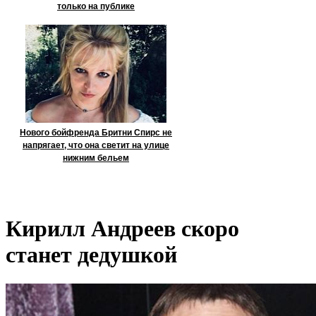
только на публике
Нового бойфренда Бритни Спирс не
напрягает, что она светит на улице
нижним бельем
Кирилл Андреев скоро
станет дедушкой