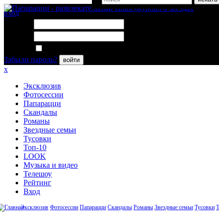
вход
Логин:
Пароль:
Запомнить меня
Забыли пароль?
войти
x
Эксклюзив
Фотосессии
Папарацци
Скандалы
Романы
Звездные семьи
Тусовки
Топ-10
LOOK
Музыка и видео
Телешоу
Рейтинг
Вход
Эксклюзив
Фотосессии
Папарацци
Скандалы
Романы
Звездные семьи
Тусовки
Т