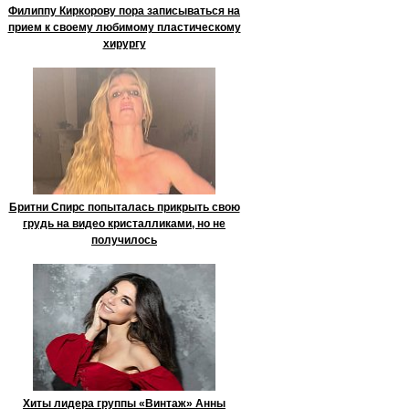
Филиппу Киркорову пора записываться на
прием к своему любимому пластическому
хирургу
Бритни Спирс попыталась прикрыть свою
грудь на видео кристалликами, но не
получилось
Хиты лидера группы «Винтаж» Анны