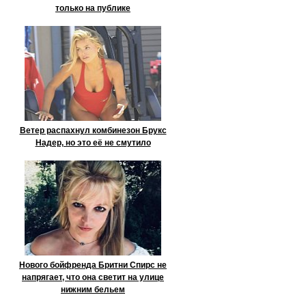
только на публике
Ветер распахнул комбинезон Брукс
Надер, но это её не смутило
Нового бойфренда Бритни Спирс не
напрягает, что она светит на улице
нижним бельем