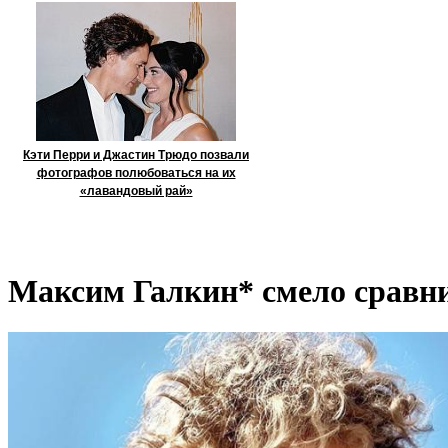
Кэти Перри и Джастин Трюдо позвали
фотографов полюбоваться на их
«лавандовый рай»
Максим Галкин* смело сравни