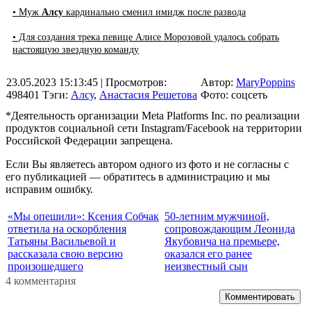
• Муж
Алсу
кардинально сменил имидж после развода
• Для создания трека певице Алисе Морозовой удалось собрать
настоящую звездную команду
23.05.2023 15:13:45
| Просмотров:
Автор:
MaryPoppins
498401
Тэги:
Алсу
,
Анастасия Решетова
Фото: соцсеть
*Деятельность организации Meta Platforms Inc. по реализации
продуктов социальной сети Instagram/Facebook на территории
Российской Федерации запрещена.
Если Вы являетесь автором одного из фото и не согласны с
его публикацией — обратитесь в администрацию и мы
исправим ошибку.
«Мы опешили»: Ксения Собчак
50-летним мужчиной,
ответила на оскорбления
сопровождающим Леонида
Татьяны Васильевой и
Якубовича на премьере,
рассказала свою версию
оказался его ранее
произошедшего
неизвестный сын
4 комментария
Комментировать