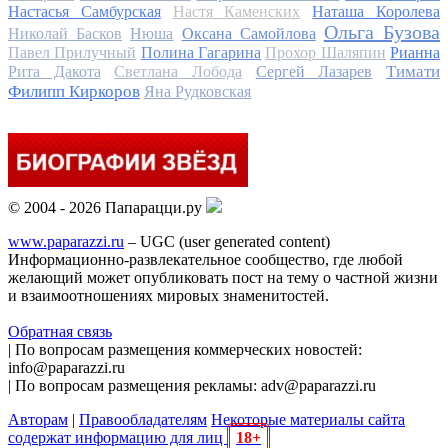
Настасья Самбурская
Настя Каменских
Наташа Королева
Ольга Бузова
Николай Басков
Нюша
Оксана Самойлова
Павел Прилучный
Полина Гагарина
Прохор Шаляпин
Рианна
Тимати
Рита Дакота
Светлана Лобода
Сергей Лазарев
Филипп Киркоров
Яна Рудковская
© 2004 - 2026 Папарацци.ру
www.paparazzi.ru
– UGC (user generated content)
Информационно-развлекательное сообщество, где любой
желающий может опубликовать пост на тему о частной жизни
и взаимоотношениях мировых знаменитостей.
Обратная связь
| По вопросам размещения коммерческих новостей:
info@paparazzi.ru
| По вопросам размещения рекламы: adv@paparazzi.ru
Авторам
|
Правообладателям
Некоторые материалы сайта
содержат информацию для лиц
18+