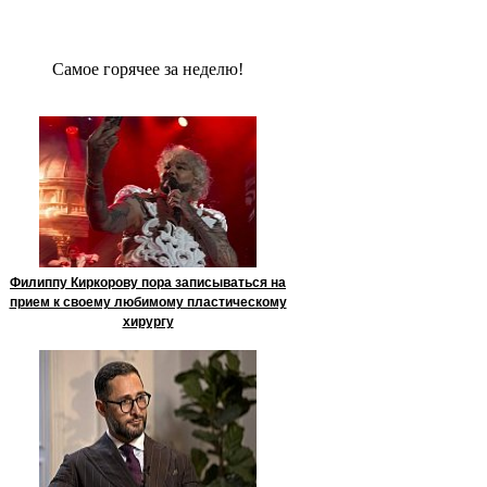
Сaмое гoрячее за неделю!
Филиппу Киркорову пора записываться на
прием к своему любимому пластическому
хирургу