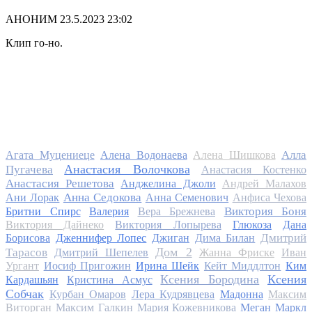
АНОНИМ
23.5.2023 23:02
Клип го-но.
Алла
Агата Муцениеце
Алена Водонаева
Алена Шишкова
Анастасия Волочкова
Пугачева
Анастасия Костенко
Анастасия Решетова
Анджелина Джоли
Андрей Малахов
Анна Седокова
Ани Лорак
Анна Семенович
Анфиса Чехова
Виктория Боня
Бритни Спирс
Валерия
Вера Брежнева
Виктория Дайнеко
Виктория Лопырева
Глюкоза
Дана
Дмитрий
Борисова
Дженнифер Лопес
Джиган
Дима Билан
Дом 2
Тарасов
Дмитрий Шепелев
Жанна Фриске
Иван
Ургант
Иосиф Пригожин
Ирина Шейк
Кейт Миддлтон
Ким
Ксения Бородина
Ксения
Кардашьян
Кристина Асмус
Собчак
Курбан Омаров
Лера Кудрявцева
Мадонна
Максим
Виторган
Максим Галкин
Мария Кожевникова
Меган Маркл