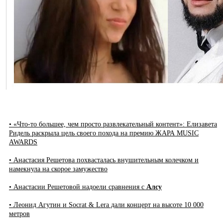
• «Что-то большее, чем просто развлекательный контент»: Елизавета
Ридель раскрыла цель своего похода на премию ЖАРА MUSIC
AWARDS
• Анастасия Решетова похвасталась внушительным колечком и
намекнула на скорое замужество
• Анастасии Решетовой надоели сравнения с
Алсу
• Леонид Агутин и Socrat & Lera дали концерт на высоте 10 000
метров