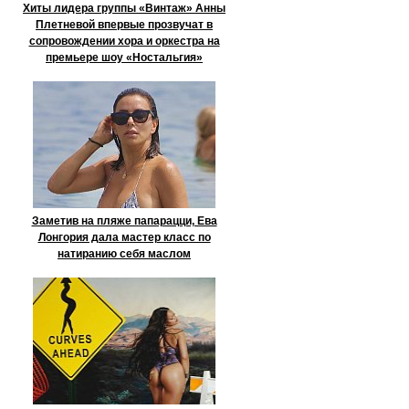
Хиты лидера группы «Винтаж» Анны
Плетневой впервые прозвучат в
сопровождении хора и оркестра на
премьере шоу «Ностальгия»
Заметив на пляже папарацци, Ева
Лонгория дала мастер класс по
натиранию себя маслом