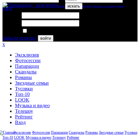
искать
вход
Логин:
Пароль:
Запомнить меня
Забыли пароль?
войти
x
Эксклюзив
Фотосессии
Папарацци
Скандалы
Романы
Звездные семьи
Тусовки
Топ-10
LOOK
Музыка и видео
Телешоу
Рейтинг
Вход
Эксклюзив
Фотосессии
Папарацци
Скандалы
Романы
Звездные семьи
Тусовки
Топ-10
LOOK
Музыка и видео
Телешоу
Рейтинг