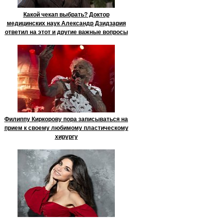
Какой чекап выбрать? Доктор
медицинских наук Александр Дзидзария
ответил на этот и другие важные вопросы
Филиппу Киркорову пора записываться на
прием к своему любимому пластическому
хирургу