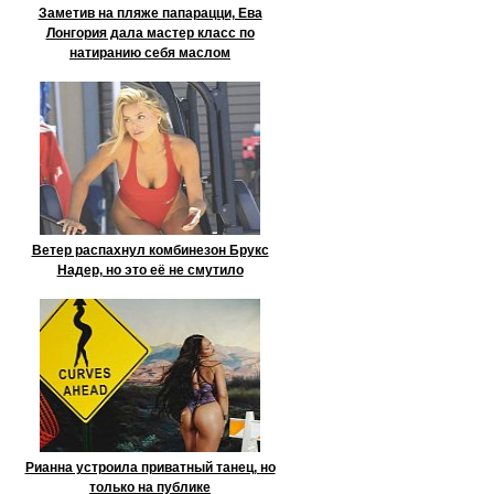
Заметив на пляже папарацци, Ева
Лонгория дала мастер класс по
натиранию себя маслом
Ветер распахнул комбинезон Брукс
Надер, но это её не смутило
Рианна устроила приватный танец, но
только на публике