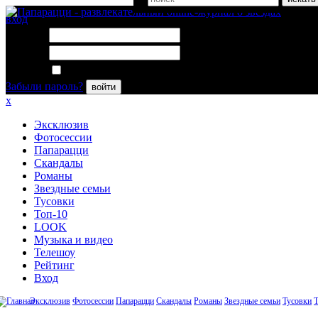
вход
Логин:
Пароль:
Запомнить меня
Забыли пароль?
войти
x
Эксклюзив
Фотосессии
Папарацци
Скандалы
Романы
Звездные семьи
Тусовки
Топ-10
LOOK
Музыка и видео
Телешоу
Рейтинг
Вход
Эксклюзив
Фотосессии
Папарацци
Скандалы
Романы
Звездные семьи
Тусовки
Т