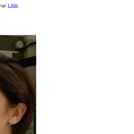
тор:
Lilith