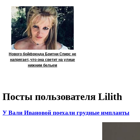
Нового бойфренда Бритни Спирс не
напрягает, что она светит на улице
нижним бельем
Посты пользователя Lilith
У Вали Ивановой поехали грудные импланты