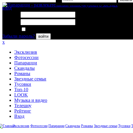
вход
Логин:
Пароль:
Запомнить меня
Забыли пароль?
войти
x
Эксклюзив
Фотосессии
Папарацци
Скандалы
Романы
Звездные семьи
Тусовки
Топ-10
LOOK
Музыка и видео
Телешоу
Рейтинг
Вход
Эксклюзив
Фотосессии
Папарацци
Скандалы
Романы
Звездные семьи
Тусовки
Т