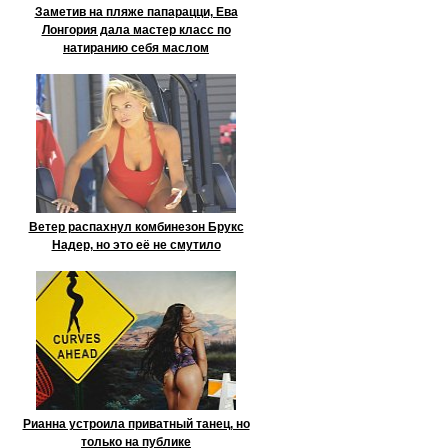
Заметив на пляже папарацци, Ева
Лонгория дала мастер класс по
натиранию себя маслом
Ветер распахнул комбинезон Брукс
Надер, но это её не смутило
Рианна устроила приватный танец, но
только на публике