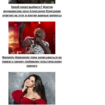
Какой чекап выбрать? Доктор
медицинских наук Александр Дзидзария
ответил на этот и другие важные вопросы
Филиппу Киркорову пора записываться на
прием к своему любимому пластическому
хирургу