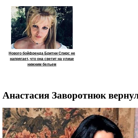
Нового бойфренда Бритни Спирс не
напрягает, что она светит на улице
нижним бельем
Анастасия Заворотнюк вернул