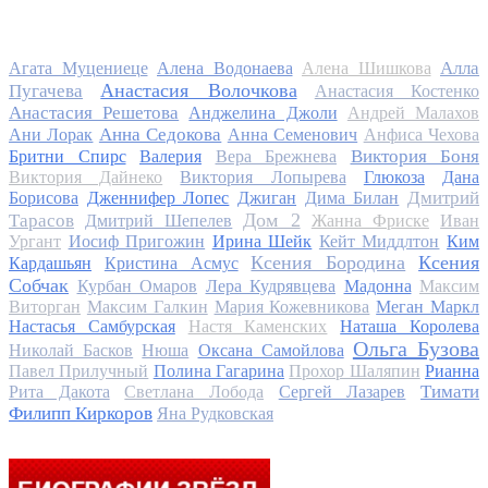
Алла
Агата Муцениеце
Алена Водонаева
Алена Шишкова
Анастасия Волочкова
Пугачева
Анастасия Костенко
Анастасия Решетова
Анджелина Джоли
Андрей Малахов
Анна Седокова
Ани Лорак
Анна Семенович
Анфиса Чехова
Виктория Боня
Бритни Спирс
Валерия
Вера Брежнева
Виктория Дайнеко
Виктория Лопырева
Глюкоза
Дана
Дмитрий
Борисова
Дженнифер Лопес
Джиган
Дима Билан
Дом 2
Тарасов
Дмитрий Шепелев
Жанна Фриске
Иван
Ургант
Иосиф Пригожин
Ирина Шейк
Кейт Миддлтон
Ким
Ксения Бородина
Ксения
Кардашьян
Кристина Асмус
Собчак
Курбан Омаров
Лера Кудрявцева
Мадонна
Максим
Виторган
Максим Галкин
Мария Кожевникова
Меган Маркл
Настасья Самбурская
Настя Каменских
Наташа Королева
Ольга Бузова
Николай Басков
Нюша
Оксана Самойлова
Павел Прилучный
Полина Гагарина
Прохор Шаляпин
Рианна
Тимати
Рита Дакота
Светлана Лобода
Сергей Лазарев
Филипп Киркоров
Яна Рудковская