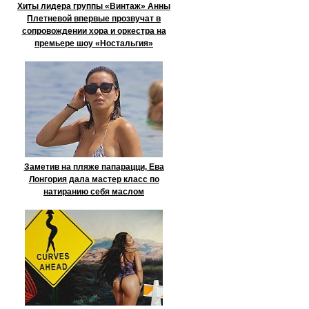
Хиты лидера группы «Винтаж» Анны
Плетневой впервые прозвучат в
сопровождении хора и оркестра на
премьере шоу «Ностальгия»
Заметив на пляже папарацци, Ева
Лонгория дала мастер класс по
натиранию себя маслом