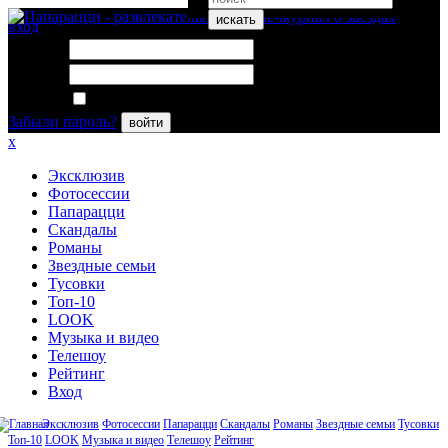
искать
вход
Логин:
Пароль:
Запомнить меня
Забыли пароль?
войти
x
Эксклюзив
Фотосессии
Папарацци
Скандалы
Романы
Звездные семьи
Тусовки
Топ-10
LOOK
Музыка и видео
Телешоу
Рейтинг
Вход
Эксклюзив
Фотосессии
Папарацци
Скандалы
Романы
Звездные семьи
Тусовки
Топ-10
LOOK
Музыка и видео
Телешоу
Рейтинг