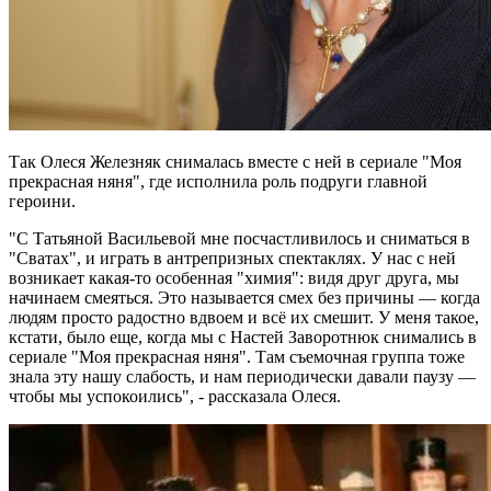
Так Олеся Железняк снималась вместе с ней в сериале "Моя
прекрасная няня", где исполнила роль подруги главной
героини.
"С Татьяной Васильевой мне посчастливилось и сниматься в
"Сватах", и играть в антрепризных спектаклях. У нас с ней
возникает какая-то особенная "химия": видя друг друга, мы
начинаем смеяться. Это называется смех без причины — когда
людям просто радостно вдвоем и всё их смешит. У меня такое,
кстати, было еще, когда мы с Настей Заворотнюк снимались в
сериале "Моя прекрасная няня". Там съемочная группа тоже
знала эту нашу слабость, и нам периодически давали паузу —
чтобы мы успокоились", - рассказала Олеся.