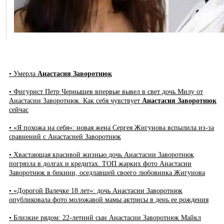
• Умерла
Анастасия Заворотнюк
• Фигурист Петр Чернышев впервые вывел в свет дочь Милу от
Анастасии Заворотнюк. Как себя чувствует
Анастасия Заворотнюк
сейчас
• «Я похожа на себя»: новая жена Сергея Жигунова вспылила из-за
сравнений с Анастасией Заворотнюк
• Хвастающая красивой жизнью дочь Анастасии Заворотнюк
погрязла в долгах и кредитах. ТОП жарких фото Анастасии
Заворотнюк в бикини, оседлавшей своего любовника Жигунова
• «Дорогой Валечке 18 лет»: дочь Анастасии Заворотнюк
опубликовала фото моложавой мамы актрисы в день ее рождения
• Близкие рядом: 22-летний сын Анастасии Заворотнюк Майкл