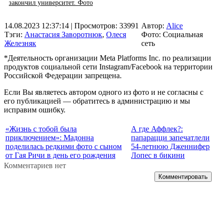
закончил университет. Фото
14.08.2023 12:37:14
| Просмотров: 33991
Автор:
Alice
Тэги:
Анастасия Заворотнюк
,
Олеся
Фото: Социальная
Железняк
сеть
*Деятельность организации Meta Platforms Inc. по реализации
продуктов социальной сети Instagram/Facebook на территории
Российской Федерации запрещена.
Если Вы являетесь автором одного из фото и не согласны с
его публикацией — обратитесь в администрацию и мы
исправим ошибку.
«Жизнь с тобой была
А где Аффлек?:
приключением»: Мадонна
папарацци запечатлели
поделилась редкими фото с сыном
54-летнюю Дженнифер
от Гая Ричи в день его рождения
Лопес в бикини
Комментариев нет
Комментировать