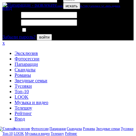
искать
вход
Логин:
Пароль:
Запомнить меня
Забыли пароль?
войти
x
Эксклюзив
Фотосессии
Папарацци
Скандалы
Романы
Звездные семьи
Тусовки
Топ-10
LOOK
Музыка и видео
Телешоу
Рейтинг
Вход
Эксклюзив
Фотосессии
Папарацци
Скандалы
Романы
Звездные семьи
Тусовки
Топ-10
LOOK
Музыка и видео
Телешоу
Рейтинг