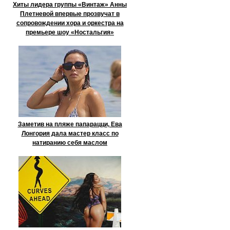
Хиты лидера группы «Винтаж» Анны
Плетневой впервые прозвучат в
сопровождении хора и оркестра на
премьере шоу «Ностальгия»
Заметив на пляже папарацци, Ева
Лонгория дала мастер класс по
натиранию себя маслом