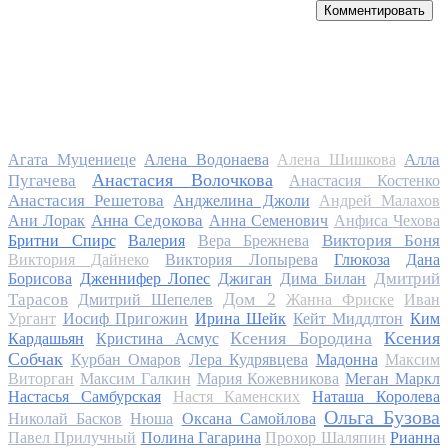
Комментировать
Алла
Агата Муцениеце
Алена Водонаева
Алена Шишкова
Анастасия Волочкова
Пугачева
Анастасия Костенко
Анастасия Решетова
Анджелина Джоли
Андрей Малахов
Анна Седокова
Ани Лорак
Анна Семенович
Анфиса Чехова
Виктория Боня
Бритни Спирс
Валерия
Вера Брежнева
Виктория Дайнеко
Виктория Лопырева
Глюкоза
Дана
Дмитрий
Борисова
Дженнифер Лопес
Джиган
Дима Билан
Дом 2
Тарасов
Дмитрий Шепелев
Жанна Фриске
Иван
Ургант
Иосиф Пригожин
Ирина Шейк
Кейт Миддлтон
Ким
Ксения Бородина
Ксения
Кардашьян
Кристина Асмус
Собчак
Курбан Омаров
Лера Кудрявцева
Мадонна
Максим
Виторган
Максим Галкин
Мария Кожевникова
Меган Маркл
Настасья Самбурская
Настя Каменских
Наташа Королева
Ольга Бузова
Николай Басков
Нюша
Оксана Самойлова
Павел Прилучный
Полина Гагарина
Прохор Шаляпин
Рианна