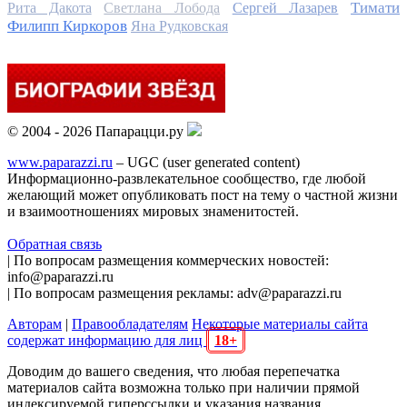
Тимати
Рита Дакота
Светлана Лобода
Сергей Лазарев
Филипп Киркоров
Яна Рудковская
© 2004 - 2026 Папарацци.ру
www.paparazzi.ru
– UGC (user generated content)
Информационно-развлекательное сообщество, где любой
желающий может опубликовать пост на тему о частной жизни
и взаимоотношениях мировых знаменитостей.
Обратная связь
| По вопросам размещения коммерческих новостей:
info@paparazzi.ru
| По вопросам размещения рекламы: adv@paparazzi.ru
Авторам
|
Правообладателям
Некоторые материалы сайта
содержат информацию для лиц
18+
Доводим до вашего сведения, что любая перепечатка
материалов сайта возможна только при наличии прямой
индексируемой гиперссылки и указания названия