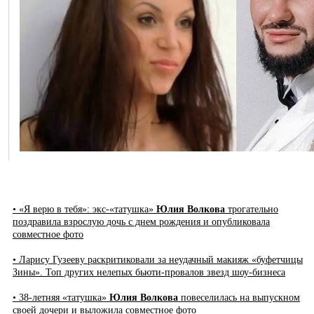
• «Я верю в тебя»: экс-«татушка»
Юлия Волкова
трогательно
поздравила взрослую дочь с днем рождения и опубликовала
совместное фото
• Ларису Гузееву раскритиковали за неудачный макияж «буфетчицы
Зины». Топ других нелепых бьюти-провалов звезд шоу-бизнеса
• 38-летняя «татушка»
Юлия Волкова
повеселилась на выпускном
своей дочери и выложила совместное фото