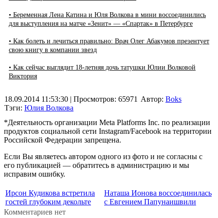
• Беременная Лена Катина и Юля Волкова в мини воссоединились
для выступления на матче «Зенит» — «Спартак» в Петербурге
• Как болеть и лечиться правильно: Врач Олег Абакумов презентует
свою книгу в компании звезд
• Как сейчас выглядит 18-летняя дочь татушки Юлии Волковой
Виктория
18.09.2014 11:53:30
| Просмотров: 65971
Автор:
Boks
Тэги:
Юлия Волкова
*Деятельность организации Meta Platforms Inc. по реализации
продуктов социальной сети Instagram/Facebook на территории
Российской Федерации запрещена.
Если Вы являетесь автором одного из фото и не согласны с
его публикацией — обратитесь в администрацию и мы
исправим ошибку.
Ирсон Кудикова встретила
Наташа Ионова воссоединилась
гостей глубоким декольте
с Евгением Папунаишвили
Комментариев нет