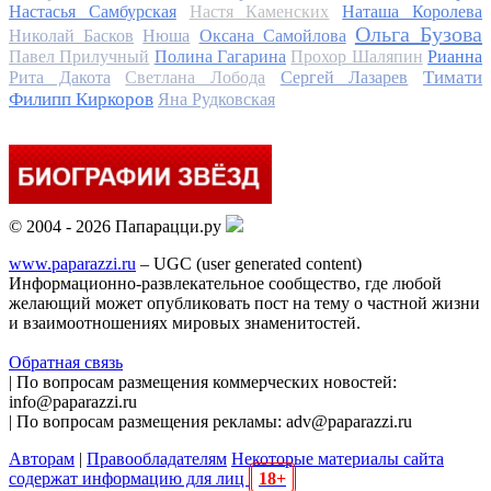
Настасья Самбурская
Настя Каменских
Наташа Королева
Ольга Бузова
Николай Басков
Нюша
Оксана Самойлова
Павел Прилучный
Полина Гагарина
Прохор Шаляпин
Рианна
Тимати
Рита Дакота
Светлана Лобода
Сергей Лазарев
Филипп Киркоров
Яна Рудковская
© 2004 - 2026 Папарацци.ру
www.paparazzi.ru
– UGC (user generated content)
Информационно-развлекательное сообщество, где любой
желающий может опубликовать пост на тему о частной жизни
и взаимоотношениях мировых знаменитостей.
Обратная связь
| По вопросам размещения коммерческих новостей:
info@paparazzi.ru
| По вопросам размещения рекламы: adv@paparazzi.ru
Авторам
|
Правообладателям
Некоторые материалы сайта
содержат информацию для лиц
18+