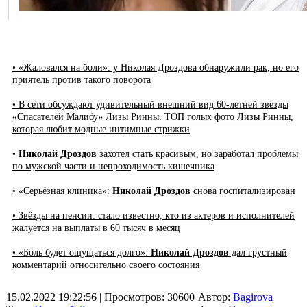
• «Жаловался на боли»: у Николая Дроздова обнаружили рак, но его
приятель против такого поворота
• В сети обсуждают удивительный внешний вид 60-летней звезды
«Спасателей Малибу» Лизы Ринны. ТОП голых фото Лизы Ринны,
которая любит модные интимные стрижки
•
Николай Дроздов
захотел стать красивым, но заработал проблемы
по мужской части и непроходимость кишечника
• «Серьёзная клиника»:
Николай Дроздов
снова госпитализирован
• Звёзды на пенсии: стало известно, кто из актеров и исполнителей
жалуется на выплаты в 60 тысяч в месяц
• «Боль будет ощущаться долго»:
Николай Дроздов
дал грустный
комментарий относительно своего состояния
15.02.2022 19:22:56
| Просмотров: 30600
Автор:
Bagirova