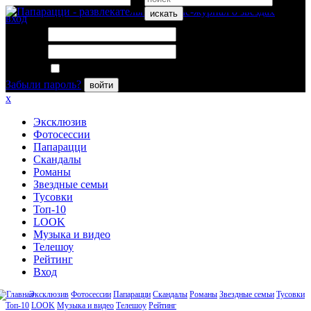
искать
вход
Логин:
Пароль:
Запомнить меня
Забыли пароль?
войти
x
Эксклюзив
Фотосессии
Папарацци
Скандалы
Романы
Звездные семьи
Тусовки
Топ-10
LOOK
Музыка и видео
Телешоу
Рейтинг
Вход
Эксклюзив
Фотосессии
Папарацци
Скандалы
Романы
Звездные семьи
Тусовки
Топ-10
LOOK
Музыка и видео
Телешоу
Рейтинг