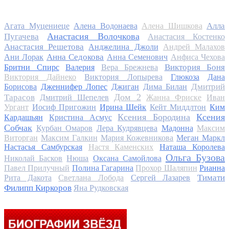
Алла
Агата Муцениеце
Алена Водонаева
Алена Шишкова
Анастасия Волочкова
Пугачева
Анастасия Костенко
Анастасия Решетова
Анджелина Джоли
Андрей Малахов
Анна Седокова
Ани Лорак
Анна Семенович
Анфиса Чехова
Виктория Боня
Бритни Спирс
Валерия
Вера Брежнева
Виктория Дайнеко
Виктория Лопырева
Глюкоза
Дана
Дмитрий
Борисова
Дженнифер Лопес
Джиган
Дима Билан
Дом 2
Тарасов
Дмитрий Шепелев
Жанна Фриске
Иван
Ургант
Иосиф Пригожин
Ирина Шейк
Кейт Миддлтон
Ким
Ксения Бородина
Ксения
Кардашьян
Кристина Асмус
Собчак
Курбан Омаров
Лера Кудрявцева
Мадонна
Максим
Виторган
Максим Галкин
Мария Кожевникова
Меган Маркл
Настасья Самбурская
Настя Каменских
Наташа Королева
Ольга Бузова
Николай Басков
Нюша
Оксана Самойлова
Павел Прилучный
Полина Гагарина
Прохор Шаляпин
Рианна
Тимати
Рита Дакота
Светлана Лобода
Сергей Лазарев
Филипп Киркоров
Яна Рудковская