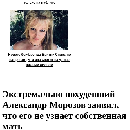
только на публике
Нового бойфренда Бритни Спирс не
напрягает, что она светит на улице
нижним бельем
Экстремально похудевший
Александр Морозов заявил,
что его не узнает собственная
мать