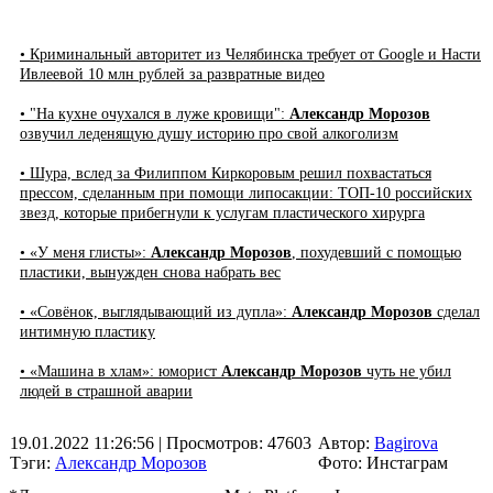
• Криминальный авторитет из Челябинска требует от Google и Насти
Ивлеевой 10 млн рублей за развратные видео
• "На кухне очухался в луже кровищи":
Александр Морозов
озвучил леденящую душу историю про свой алкоголизм
• Шура, вслед за Филиппом Киркоровым решил похвастаться
прессом, сделанным при помощи липосакции: ТОП-10 российских
звезд, которые прибегнули к услугам пластического хирурга
• «У меня глисты»:
Александр Морозов
, похудевший с помощью
пластики, вынужден снова набрать вес
• «Совёнок, выглядывающий из дупла»:
Александр Морозов
сделал
интимную пластику
• «Машина в хлам»: юморист
Александр Морозов
чуть не убил
людей в страшной аварии
19.01.2022 11:26:56
| Просмотров: 47603
Автор:
Bagirova
Тэги:
Александр Морозов
Фото: Инстаграм