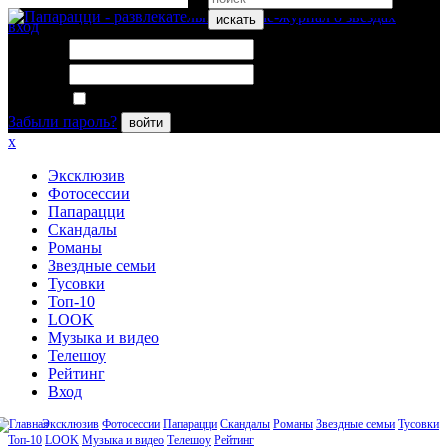
искать
вход
Логин:
Пароль:
Запомнить меня
Забыли пароль?
войти
x
Эксклюзив
Фотосессии
Папарацци
Скандалы
Романы
Звездные семьи
Тусовки
Топ-10
LOOK
Музыка и видео
Телешоу
Рейтинг
Вход
Эксклюзив
Фотосессии
Папарацци
Скандалы
Романы
Звездные семьи
Тусовки
Топ-10
LOOK
Музыка и видео
Телешоу
Рейтинг