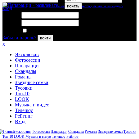
искать
вход
Логин:
Пароль:
Запомнить меня
Забыли пароль?
войти
x
Эксклюзив
Фотосессии
Папарацци
Скандалы
Романы
Звездные семьи
Тусовки
Топ-10
LOOK
Музыка и видео
Телешоу
Рейтинг
Вход
Эксклюзив
Фотосессии
Папарацци
Скандалы
Романы
Звездные семьи
Тусовки
Топ-10
LOOK
Музыка и видео
Телешоу
Рейтинг