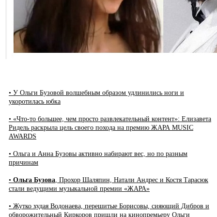
• У Ольги Бузовой волшебным образом удлинились ноги и
укоротилась юбка
• «Что-то большее, чем просто развлекательный контент»: Елизавета
Ридель раскрыла цель своего похода на премию ЖАРА MUSIC
AWARDS
• Ольга и Анна Бузовы активно набирают вес, но по разным
причинам
•
Ольга Бузова
, Прохор Шаляпин, Натали Андрес и Костя Тарасюк
стали ведущими музыкальной премии «ЖАРА»
• Жутко худая Водонаева, перешитые Борисовы, сияющий Дибров и
обворожительный Киркоров пришли на кинопремьеру Ольги