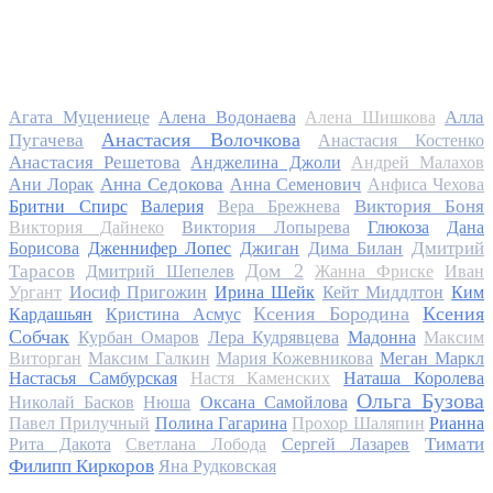
Алла
Агата Муцениеце
Алена Водонаева
Алена Шишкова
Анастасия Волочкова
Пугачева
Анастасия Костенко
Анастасия Решетова
Анджелина Джоли
Андрей Малахов
Анна Седокова
Ани Лорак
Анна Семенович
Анфиса Чехова
Виктория Боня
Бритни Спирс
Валерия
Вера Брежнева
Виктория Дайнеко
Виктория Лопырева
Глюкоза
Дана
Дмитрий
Борисова
Дженнифер Лопес
Джиган
Дима Билан
Дом 2
Тарасов
Дмитрий Шепелев
Жанна Фриске
Иван
Ургант
Иосиф Пригожин
Ирина Шейк
Кейт Миддлтон
Ким
Ксения Бородина
Ксения
Кардашьян
Кристина Асмус
Собчак
Курбан Омаров
Лера Кудрявцева
Мадонна
Максим
Виторган
Максим Галкин
Мария Кожевникова
Меган Маркл
Настасья Самбурская
Настя Каменских
Наташа Королева
Ольга Бузова
Николай Басков
Нюша
Оксана Самойлова
Павел Прилучный
Полина Гагарина
Прохор Шаляпин
Рианна
Тимати
Рита Дакота
Светлана Лобода
Сергей Лазарев
Филипп Киркоров
Яна Рудковская