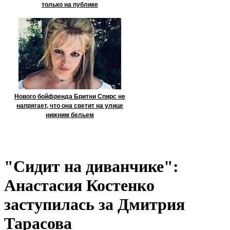
только на публике
Нового бойфренда Бритни Спирс не
напрягает, что она светит на улице
нижним бельем
"Сидит на диванчике":
Анастасия Костенко
заступилась за Дмитрия
Тарасова