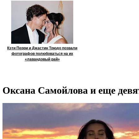
Кэти Перри и Джастин Трюдо позвали
фотографов полюбоваться на их
«лавандовый рай»
Оксана Самойлова и еще девя