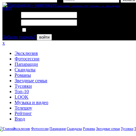
вход
Логин:
Пароль:
Запомнить меня
Забыли пароль?
войти
x
Эксклюзив
Фотосессии
Папарацци
Скандалы
Романы
Звездные семьи
Тусовки
Топ-10
LOOK
Музыка и видео
Телешоу
Рейтинг
Вход
Эксклюзив
Фотосессии
Папарацци
Скандалы
Романы
Звездные семьи
Тусовки
Т