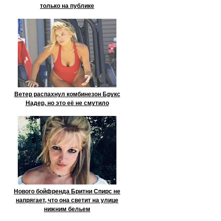
только на публике
Ветер распахнул комбинезон Брукс
Надер, но это её не смутило
Нового бойфренда Бритни Спирс не
напрягает, что она светит на улице
нижним бельем