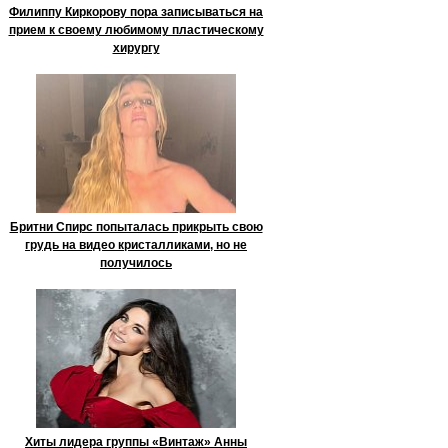
Филиппу Киркорову пора записываться на
прием к своему любимому пластическому
хирургу
Бритни Спирс попыталась прикрыть свою
грудь на видео кристалликами, но не
получилось
Хиты лидера группы «Винтаж» Анны