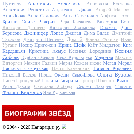
Анастасия Волочкова
Пугачева
Анастасия Костенко
Анастасия Решетова
Анджелина Джоли
Андрей Малахов
Анна Седокова
Ани Лорак
Анна Семенович
Анфиса Чехова
Виктория Боня
Бритни Спирс
Валерия
Вера Брежнева
Виктория Дайнеко
Виктория Лопырева
Глюкоза
Дана
Дмитрий
Борисова
Дженнифер Лопес
Джиган
Дима Билан
Дом 2
Тарасов
Дмитрий Шепелев
Жанна Фриске
Иван
Ургант
Иосиф Пригожин
Ирина Шейк
Кейт Миддлтон
Ким
Ксения Бородина
Ксения
Кардашьян
Кристина Асмус
Собчак
Курбан Омаров
Лера Кудрявцева
Мадонна
Максим
Виторган
Максим Галкин
Мария Кожевникова
Меган Маркл
Настасья Самбурская
Настя Каменских
Наташа Королева
Ольга Бузова
Николай Басков
Нюша
Оксана Самойлова
Павел Прилучный
Полина Гагарина
Прохор Шаляпин
Рианна
Тимати
Рита Дакота
Светлана Лобода
Сергей Лазарев
Филипп Киркоров
Яна Рудковская
© 2004 - 2026 Папарацци.ру