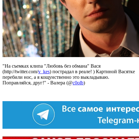
"На съемках клипа "Любовь без обмана" Вася
(http://twitter.com/
v_kes
) пострадал в реале! ) Картиной Васятке
перебили нос, а я кощунственно это выкладываю.
Поправляйся, друг!" - Валера (@
c0olb
)