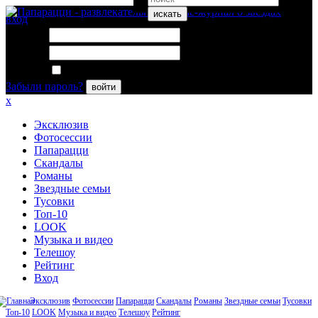
искать
вход
Логин:
Пароль:
Запомнить меня
Забыли пароль?
войти
x
Эксклюзив
Фотосессии
Папарацци
Скандалы
Романы
Звездные семьи
Тусовки
Топ-10
LOOK
Музыка и видео
Телешоу
Рейтинг
Вход
Эксклюзив
Фотосессии
Папарацци
Скандалы
Романы
Звездные семьи
Тусовки
Топ-10
LOOK
Музыка и видео
Телешоу
Рейтинг