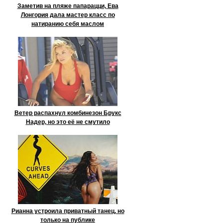
Заметив на пляже папарацци, Ева
Лонгория дала мастер класс по
натиранию себя маслом
Ветер распахнул комбинезон Брукс
Надер, но это её не смутило
Рианна устроила приватный танец, но
только на публике