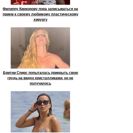
Филиппу Киркорову пора записываться на
прием к своему любимому пластическому
хирургу
Бритни Спирс попыталась прикрыть свою
грудь на видео кристалликами, но не
получилось