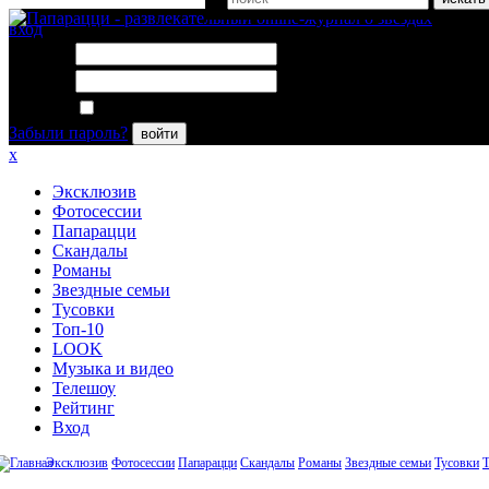
вход
Логин:
Пароль:
Запомнить меня
Забыли пароль?
войти
x
Эксклюзив
Фотосессии
Папарацци
Скандалы
Романы
Звездные семьи
Тусовки
Топ-10
LOOK
Музыка и видео
Телешоу
Рейтинг
Вход
Эксклюзив
Фотосессии
Папарацци
Скандалы
Романы
Звездные семьи
Тусовки
Т