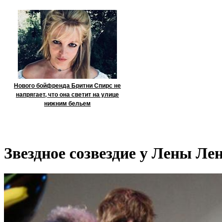
Нового бойфренда Бритни Спирс не
напрягает, что она светит на улице
нижним бельем
Звездное созвездие у Лены Ле