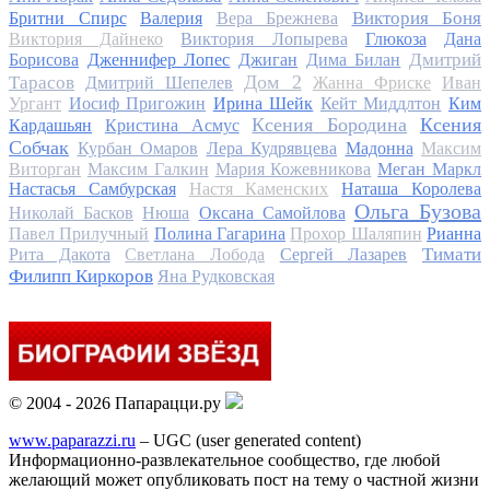
Виктория Боня
Бритни Спирс
Валерия
Вера Брежнева
Виктория Дайнеко
Виктория Лопырева
Глюкоза
Дана
Дмитрий
Борисова
Дженнифер Лопес
Джиган
Дима Билан
Дом 2
Тарасов
Дмитрий Шепелев
Жанна Фриске
Иван
Ургант
Иосиф Пригожин
Ирина Шейк
Кейт Миддлтон
Ким
Ксения Бородина
Ксения
Кардашьян
Кристина Асмус
Собчак
Курбан Омаров
Лера Кудрявцева
Мадонна
Максим
Виторган
Максим Галкин
Мария Кожевникова
Меган Маркл
Настасья Самбурская
Настя Каменских
Наташа Королева
Ольга Бузова
Николай Басков
Нюша
Оксана Самойлова
Павел Прилучный
Полина Гагарина
Прохор Шаляпин
Рианна
Тимати
Рита Дакота
Светлана Лобода
Сергей Лазарев
Филипп Киркоров
Яна Рудковская
© 2004 - 2026 Папарацци.ру
www.paparazzi.ru
– UGC (user generated content)
Информационно-развлекательное сообщество, где любой
желающий может опубликовать пост на тему о частной жизни