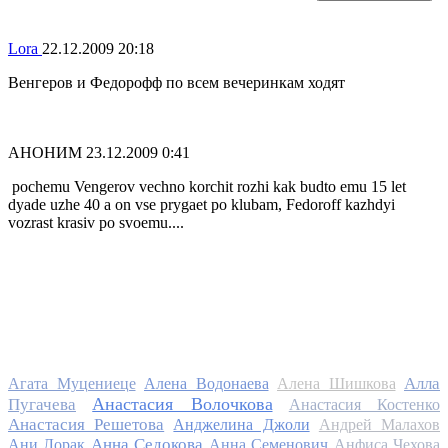
Lora
22.12.2009 20:18
Венгеров и Федорофф по всем вечеринкам ходят
АНОНИМ
23.12.2009 0:41
pochemu Vengerov vechno korchit rozhi kak budto emu 15 let
dyade uzhe 40 a on vse prygaet po klubam, Fedoroff kazhdyi
vozrast krasiv po svoemu....
Алла
Агата Муцениеце
Алена Водонаева
Алена Шишкова
Анастасия Волочкова
Пугачева
Анастасия Костенко
Анастасия Решетова
Анджелина Джоли
Андрей Малахов
Анна Седокова
Ани Лорак
Анна Семенович
Анфиса Чехова