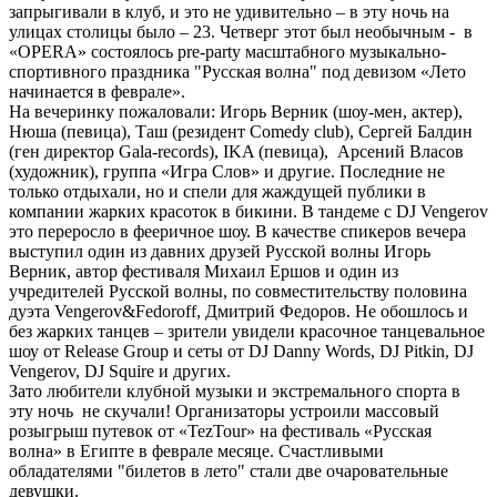
запрыгивали в клуб, и это не удивительно – в эту ночь на
улицах столицы было – 23. Четверг этот был необычным -
в
«OPERA» состоялось pre-party масштабного музыкально-
спортивного праздника "Русская волна" под девизом «Лето
начинается в феврале».
На вечеринку пожаловали: Игорь Верник (шоу-мен, актер),
Нюша (певица), Таш (резидент Comedy club), Сергей Балдин
(ген директор Gala-records), IKA (певица),
Арсений Власов
(художник), группа «Игра Слов» и другие. Последние не
только отдыхали, но и спели для жаждущей публики в
компании жарких красоток в бикини. В тандеме с DJ Vengerov
это переросло в фееричное шоу. В качестве спикеров вечера
выступил один из давних друзей Русской волны Игорь
Верник, автор фестиваля Михаил Ершов и один из
учредителей Русской волны, по совместительству половина
дуэта Vengerov&Fedoroff, Дмитрий Федоров. Не обошлось и
без жарких танцев – зрители увидели красочное танцевальное
шоу от Release Group и сеты от DJ Danny Words, DJ Pitkin, DJ
Vengerov, DJ Squire и других.
Зато любители клубной музыки и экстремального спорта в
эту ночь
не скучали! Организаторы устроили массовый
розыгрыш путевок от «TezTour» на фестиваль «Русская
волна» в Египте в феврале месяце. Счастливыми
обладателями "билетов в лето" стали две очаровательные
девушки.