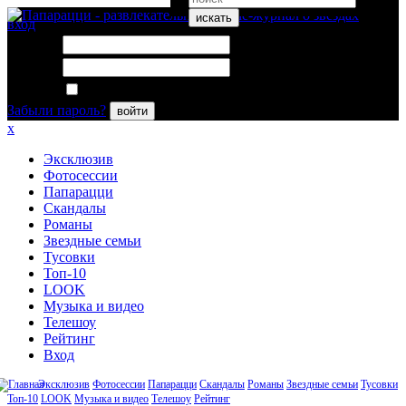
искать
вход
Логин:
Пароль:
Запомнить меня
Забыли пароль?
войти
x
Эксклюзив
Фотосессии
Папарацци
Скандалы
Романы
Звездные семьи
Тусовки
Топ-10
LOOK
Музыка и видео
Телешоу
Рейтинг
Вход
Эксклюзив
Фотосессии
Папарацци
Скандалы
Романы
Звездные семьи
Тусовки
Топ-10
LOOK
Музыка и видео
Телешоу
Рейтинг