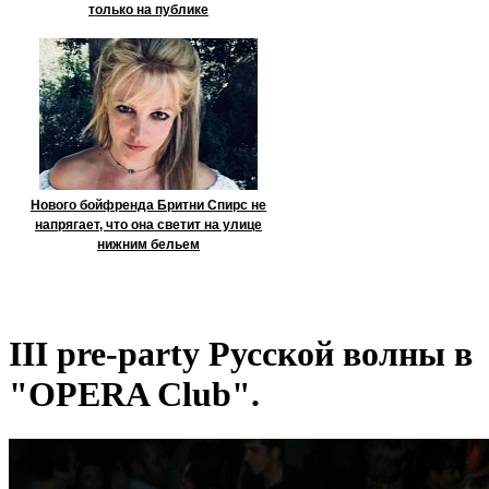
только на публике
Нового бойфренда Бритни Спирс не
напрягает, что она светит на улице
нижним бельем
III pre-party Русской волны в
"OPERA Club".