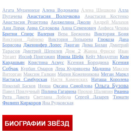
Алла
Агата Муцениеце
Алена Водонаева
Алена Шишкова
Анастасия Волочкова
Пугачева
Анастасия Костенко
Анастасия Решетова
Анджелина Джоли
Андрей Малахов
Анна Седокова
Ани Лорак
Анна Семенович
Анфиса Чехова
Виктория Боня
Бритни Спирс
Валерия
Вера Брежнева
Виктория Дайнеко
Виктория Лопырева
Глюкоза
Дана
Дмитрий
Борисова
Дженнифер Лопес
Джиган
Дима Билан
Дом 2
Тарасов
Дмитрий Шепелев
Жанна Фриске
Иван
Ургант
Иосиф Пригожин
Ирина Шейк
Кейт Миддлтон
Ким
Ксения Бородина
Ксения
Кардашьян
Кристина Асмус
Собчак
Курбан Омаров
Лера Кудрявцева
Мадонна
Максим
Виторган
Максим Галкин
Мария Кожевникова
Меган Маркл
Настасья Самбурская
Настя Каменских
Наташа Королева
Ольга Бузова
Николай Басков
Нюша
Оксана Самойлова
Павел Прилучный
Полина Гагарина
Прохор Шаляпин
Рианна
Тимати
Рита Дакота
Светлана Лобода
Сергей Лазарев
Филипп Киркоров
Яна Рудковская