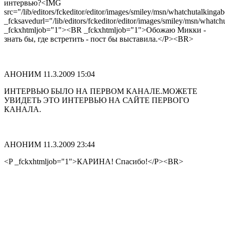
интервью?<IMG
src="/lib/editors/fckeditor/editor/images/smiley/msn/whatchutalkingab
_fcksavedurl="/lib/editors/fckeditor/editor/images/smiley/msn/whatch
_fckxhtmljob="1"><BR _fckxhtmljob="1">Обожаю Микки -
знать бы, где встретить - пост бы выставила.</P><BR>
АНОНИМ
11.3.2009 15:04
ИНТЕРВЬЮ БЫЛО НА ПЕРВОМ КАНАЛЕ.МОЖЕТЕ
УВИДЕТЬ ЭТО ИНТЕРВЬЮ НА САЙТЕ ПЕРВОГО
КАНАЛА.
АНОНИМ
11.3.2009 23:44
<P _fckxhtmljob="1">КАРИНА! Спасибо!</P><BR>