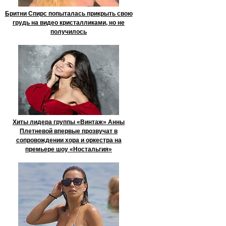
Бритни Спирс попыталась прикрыть свою
грудь на видео кристалликами, но не
получилось
Хиты лидера группы «Винтаж» Анны
Плетневой впервые прозвучат в
сопровождении хора и оркестра на
премьере шоу «Ностальгия»