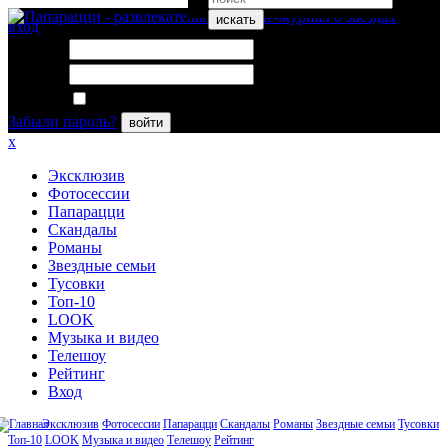
искать
вход
Логин:
Пароль:
Запомнить меня
Забыли пароль?
войти
x
Эксклюзив
Фотосессии
Папарацци
Скандалы
Романы
Звездные семьи
Тусовки
Топ-10
LOOK
Музыка и видео
Телешоу
Рейтинг
Вход
Эксклюзив
Фотосессии
Папарацци
Скандалы
Романы
Звездные семьи
Тусовки
Топ-10
LOOK
Музыка и видео
Телешоу
Рейтинг