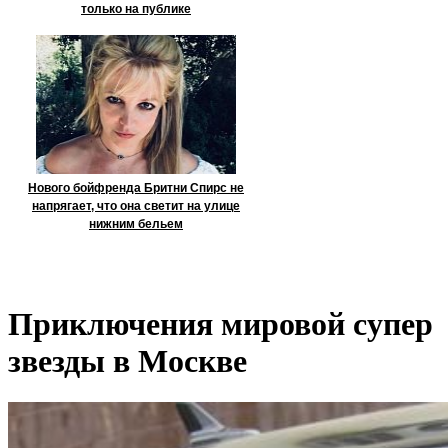
только на публике
Нового бойфренда Бритни Спирс не
напрягает, что она светит на улице
нижним бельем
Приключения мировой супер
звезды в Москве