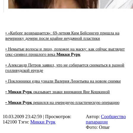
• «Киборг возвращается»: 69-летняя Ким Бейсингер пришла на
вечеринку дочери после крайне неудачной пластики
• Немытые волосы и лицо, похожее на маску: как сейчас выглядит
секс-символ прошлого века
Микки Рурк
• Александр Петров заявил, что не собирается сниматься в разной
голливудской ерунде
• Поклонники едва узнали Валерия Леонтьева на новом снимке
•
Микки Рурк
оказывает знаки внимания Яне Кошкиной
•
Микки Рурк
решился на очередную пластическую операцию
10.03.2009 23:42:59
| Просмотров:
Автор:
Сообщество
142100
Тэги:
Микки Рурк
папарацци
Фото: Omar