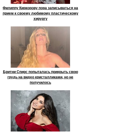
Филиппу Киркорову пора записываться на
прием к своему любимому пластическому
хирургу
Бритни Спирс попыталась прикрыть свою
грудь на видео кристалликами, но не
получилось