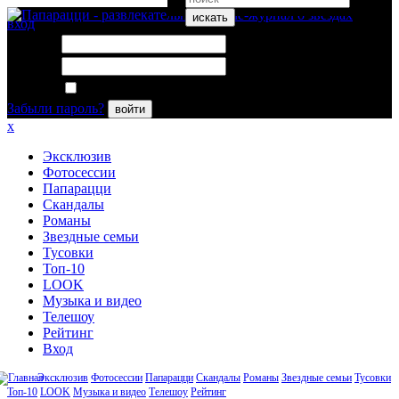
искать
вход
Логин:
Пароль:
Запомнить меня
Забыли пароль?
войти
x
Эксклюзив
Фотосессии
Папарацци
Скандалы
Романы
Звездные семьи
Тусовки
Топ-10
LOOK
Музыка и видео
Телешоу
Рейтинг
Вход
Эксклюзив
Фотосессии
Папарацци
Скандалы
Романы
Звездные семьи
Тусовки
Топ-10
LOOK
Музыка и видео
Телешоу
Рейтинг