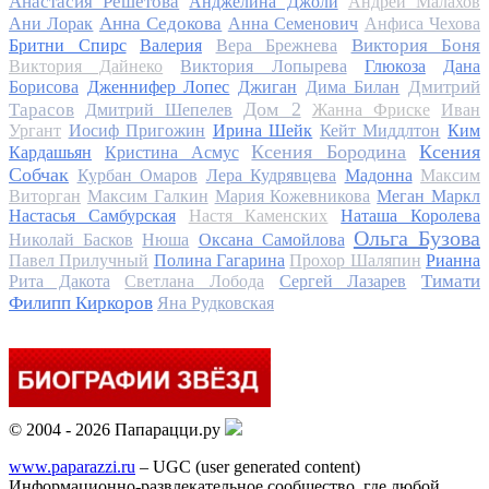
Анастасия Решетова
Анджелина Джоли
Андрей Малахов
Анна Седокова
Ани Лорак
Анна Семенович
Анфиса Чехова
Виктория Боня
Бритни Спирс
Валерия
Вера Брежнева
Виктория Дайнеко
Виктория Лопырева
Глюкоза
Дана
Дмитрий
Борисова
Дженнифер Лопес
Джиган
Дима Билан
Дом 2
Тарасов
Дмитрий Шепелев
Жанна Фриске
Иван
Ургант
Иосиф Пригожин
Ирина Шейк
Кейт Миддлтон
Ким
Ксения Бородина
Ксения
Кардашьян
Кристина Асмус
Собчак
Курбан Омаров
Лера Кудрявцева
Мадонна
Максим
Виторган
Максим Галкин
Мария Кожевникова
Меган Маркл
Настасья Самбурская
Настя Каменских
Наташа Королева
Ольга Бузова
Николай Басков
Нюша
Оксана Самойлова
Павел Прилучный
Полина Гагарина
Прохор Шаляпин
Рианна
Тимати
Рита Дакота
Светлана Лобода
Сергей Лазарев
Филипп Киркоров
Яна Рудковская
© 2004 - 2026 Папарацци.ру
www.paparazzi.ru
– UGC (user generated content)
Информационно-развлекательное сообщество, где любой