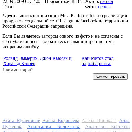
22.09.2009 02:14:03
| Просмотров: 88873
Автор:
neruda
Тэги:
Фото:
neruda
*Деятельность организации Meta Platforms Inc. по реализации
продуктов социальной сети Instagram/Facebook на территории
Российской Федерации запрещена.
Если Вы являетесь автором одного из фото и не согласны с
его публикацией — обратитесь в администрацию и мы
исправим ошибку.
Роланд Эммерих, Джон Кьюсак и
Кай Метов стал
Харальд Клозер
наркобароном.
1 комментарий
Комментировать
Алла
Агата Муцениеце
Алена Водонаева
Алена Шишкова
Анастасия Волочкова
Пугачева
Анастасия Костенко