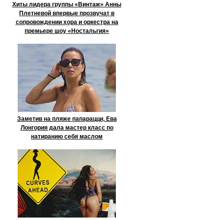
Хиты лидера группы «Винтаж» Анны
Плетневой впервые прозвучат в
сопровождении хора и оркестра на
премьере шоу «Ностальгия»
Заметив на пляже папарацци, Ева
Лонгория дала мастер класс по
натиранию себя маслом