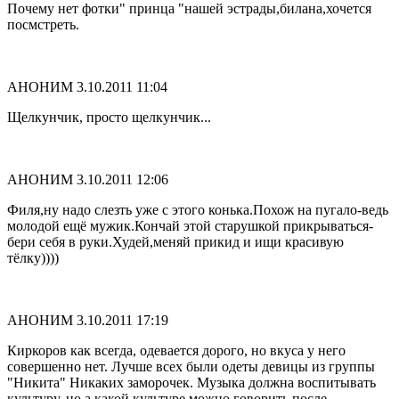
Почему нет фотки" принца "нашей эстрады,билана,хочется
посмстреть.
АНОНИМ
3.10.2011 11:04
Щелкунчик, просто щелкунчик...
АНОНИМ
3.10.2011 12:06
Филя,ну надо слезть уже с этого конька.Похож на пугало-ведь
молодой ещё мужик.Кончай этой старушкой прикрываться-
бери себя в руки.Худей,меняй прикид и ищи красивую
тёлку))))
АНОНИМ
3.10.2011 17:19
Киркоров как всегда, одевается дорого, но вкуса у него
совершенно нет. Лучше всех были одеты девицы из группы
"Никита" Никаких заморочек. Музыка должна воспитывать
культуру, но а какой культуре можно говорить после