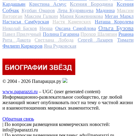
Ксения Бородина
Ксения
Кардашьян
Кристина Асмус
Собчак
Курбан Омаров
Лера Кудрявцева
Мадонна
Максим
Виторган
Максим Галкин
Мария Кожевникова
Меган Маркл
Настасья Самбурская
Настя Каменских
Наташа Королева
Ольга Бузова
Николай Басков
Нюша
Оксана Самойлова
Павел Прилучный
Полина Гагарина
Прохор Шаляпин
Рианна
Тимати
Рита Дакота
Светлана Лобода
Сергей Лазарев
Филипп Киркоров
Яна Рудковская
© 2004 - 2026 Папарацци.ру
www.paparazzi.ru
– UGC (user generated content)
Информационно-развлекательное сообщество, где любой
желающий может опубликовать пост на тему о частной жизни
и взаимоотношениях мировых знаменитостей.
Обратная связь
| По вопросам размещения коммерческих новостей:
info@paparazzi.ru
| По вопросам размещения рекламы: adv@paparazzi.ru