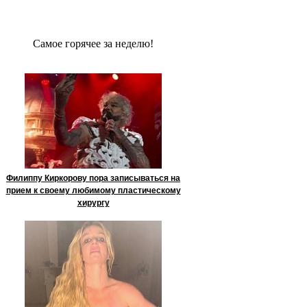
Сaмое гoрячее за неделю!
Филиппу Киркорову пора записываться на
прием к своему любимому пластическому
хирургу