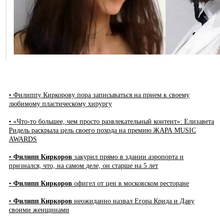
• Филиппу Киркорову пора записываться на прием к своему
любимому пластическому хирургу
• «Что-то большее, чем просто развлекательный контент»: Елизавета
Ридель раскрыла цель своего похода на премию ЖАРА MUSIC
AWARDS
•
Филипп Киркоров
закурил прямо в здании аэропорта и
признался, что, на самом деле, он старше на 5 лет
•
Филипп Киркоров
офигел от цен в московском ресторане
•
Филипп Киркоров
неожиданно назвал Егора Крида и Даву
своими женщинами