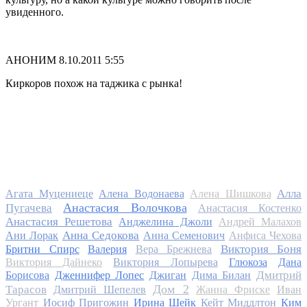
увиденного.
АНОНИМ
8.10.2011 5:55
Киркоров похож на таджика с рынка!
Алла
Агата Муцениеце
Алена Водонаева
Алена Шишкова
Анастасия Волочкова
Пугачева
Анастасия Костенко
Анастасия Решетова
Анджелина Джоли
Андрей Малахов
Анна Седокова
Ани Лорак
Анна Семенович
Анфиса Чехова
Виктория Боня
Бритни Спирс
Валерия
Вера Брежнева
Виктория Дайнеко
Виктория Лопырева
Глюкоза
Дана
Дмитрий
Борисова
Дженнифер Лопес
Джиган
Дима Билан
Дом 2
Тарасов
Дмитрий Шепелев
Жанна Фриске
Иван
Ургант
Иосиф Пригожин
Ирина Шейк
Кейт Миддлтон
Ким