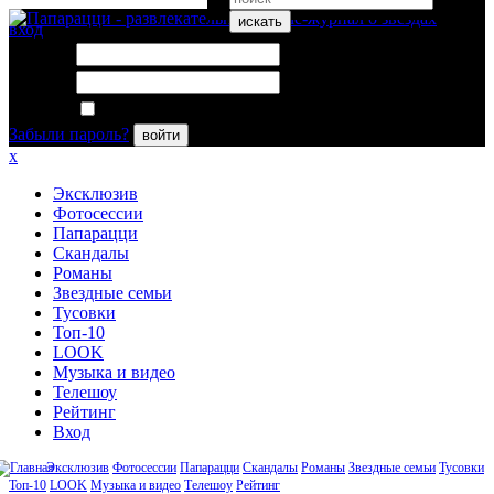
искать
вход
Логин:
Пароль:
Запомнить меня
Забыли пароль?
войти
x
Эксклюзив
Фотосессии
Папарацци
Скандалы
Романы
Звездные семьи
Тусовки
Топ-10
LOOK
Музыка и видео
Телешоу
Рейтинг
Вход
Эксклюзив
Фотосессии
Папарацци
Скандалы
Романы
Звездные семьи
Тусовки
Топ-10
LOOK
Музыка и видео
Телешоу
Рейтинг