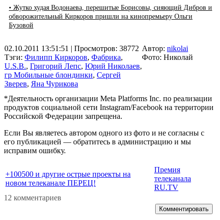
• Жутко худая Водонаева, перешитые Борисовы, сияющий Дибров и
обворожительный Киркоров пришли на кинопремьеру Ольги
Бузовой
02.10.2011 13:51:51
| Просмотров: 38772
Автор:
nikolai
Тэги:
Филипп Киркоров
,
Фабрика
,
Фото: Николай
U.S.B.
,
Григорий Лепс
,
Юрий Николаев
,
гр Мобильные блондинки
,
Сергей
Зверев
,
Яна Чурикова
*Деятельность организации Meta Platforms Inc. по реализации
продуктов социальной сети Instagram/Facebook на территории
Российской Федерации запрещена.
Если Вы являетесь автором одного из фото и не согласны с
его публикацией — обратитесь в администрацию и мы
исправим ошибку.
Премия
+100500 и другие острые проекты на
телеканала
новом телеканале ПЕРЕЦ!
RU.TV
12 комментариев
Комментировать