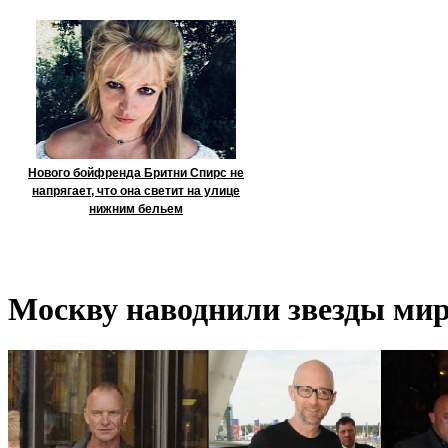
Нового бойфренда Бритни Спирс не
напрягает, что она светит на улице
нижним бельем
Москву наводнили звезды мир