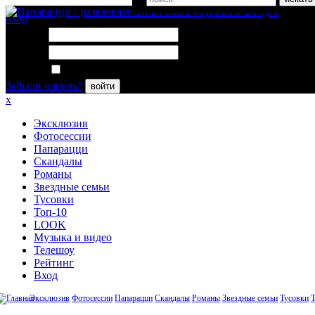
вход
Логин:
Пароль:
Запомнить меня
Забыли пароль?
войти
x
Эксклюзив
Фотосессии
Папарацци
Скандалы
Романы
Звездные семьи
Тусовки
Топ-10
LOOK
Музыка и видео
Телешоу
Рейтинг
Вход
Эксклюзив
Фотосессии
Папарацци
Скандалы
Романы
Звездные семьи
Тусовки
Т