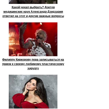
Какой чекап выбрать? Доктор
медицинских наук Александр Дзидзария
ответил на этот и другие важные вопросы
Филиппу Киркорову пора записываться на
прием к своему любимому пластическому
хирургу