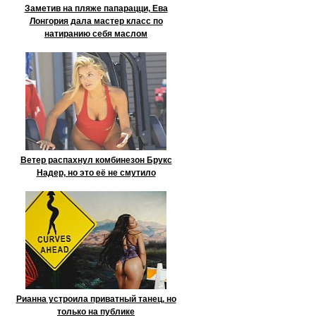
Заметив на пляже папарацци, Ева
Лонгория дала мастер класс по
натиранию себя маслом
Ветер распахнул комбинезон Брукс
Надер, но это её не смутило
Рианна устроила приватный танец, но
только на публике