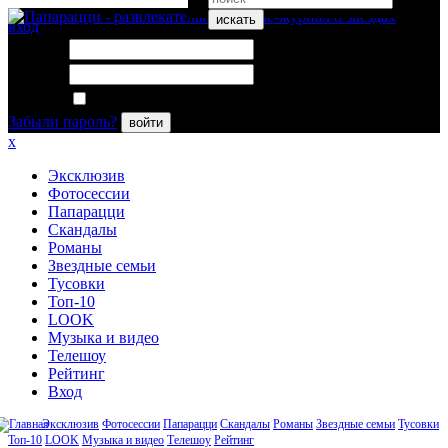
искать
вход
Логин:
Пароль:
Запомнить меня
Забыли пароль?
войти
x
Эксклюзив
Фотосессии
Папарацци
Скандалы
Романы
Звездные семьи
Тусовки
Топ-10
LOOK
Музыка и видео
Телешоу
Рейтинг
Вход
Эксклюзив
Фотосессии
Папарацци
Скандалы
Романы
Звездные семьи
Тусовки
Топ-10
LOOK
Музыка и видео
Телешоу
Рейтинг