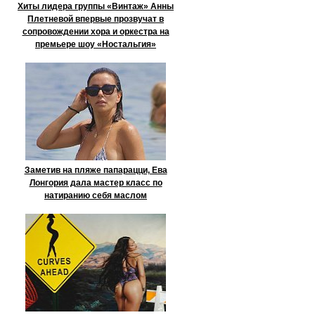
Хиты лидера группы «Винтаж» Анны
Плетневой впервые прозвучат в
сопровождении хора и оркестра на
премьере шоу «Ностальгия»
Заметив на пляже папарацци, Ева
Лонгория дала мастер класс по
натиранию себя маслом