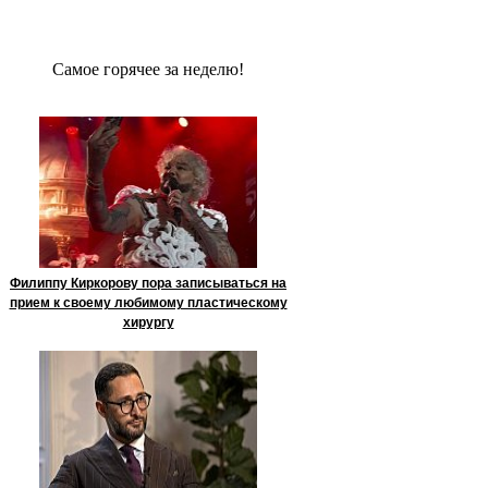
Сaмое гoрячее за неделю!
Филиппу Киркорову пора записываться на
прием к своему любимому пластическому
хирургу