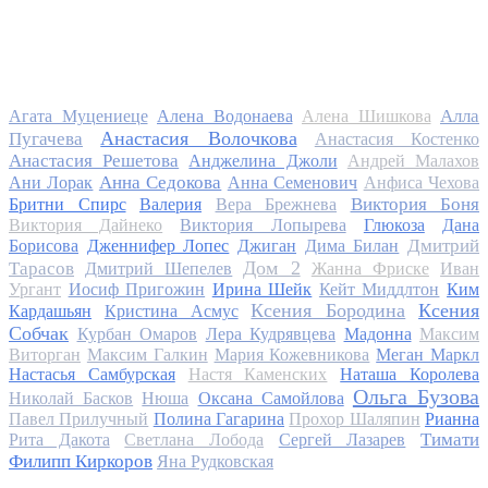
Алла
Агата Муцениеце
Алена Водонаева
Алена Шишкова
Анастасия Волочкова
Пугачева
Анастасия Костенко
Анастасия Решетова
Анджелина Джоли
Андрей Малахов
Анна Седокова
Ани Лорак
Анна Семенович
Анфиса Чехова
Виктория Боня
Бритни Спирс
Валерия
Вера Брежнева
Виктория Дайнеко
Виктория Лопырева
Глюкоза
Дана
Дмитрий
Борисова
Дженнифер Лопес
Джиган
Дима Билан
Дом 2
Тарасов
Дмитрий Шепелев
Жанна Фриске
Иван
Ургант
Иосиф Пригожин
Ирина Шейк
Кейт Миддлтон
Ким
Ксения Бородина
Ксения
Кардашьян
Кристина Асмус
Собчак
Курбан Омаров
Лера Кудрявцева
Мадонна
Максим
Виторган
Максим Галкин
Мария Кожевникова
Меган Маркл
Настасья Самбурская
Настя Каменских
Наташа Королева
Ольга Бузова
Николай Басков
Нюша
Оксана Самойлова
Павел Прилучный
Полина Гагарина
Прохор Шаляпин
Рианна
Тимати
Рита Дакота
Светлана Лобода
Сергей Лазарев
Филипп Киркоров
Яна Рудковская