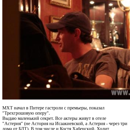
МХТ начал в Питере гастроли с премьеры, показал
"Трехгрошовую оперу".
Выдаю маленький секрет. Все актеры живут в отеле
"Астерия" (не Астория на Исаакиевской, а Астерия - через три
дома от БДТ). В том числе и Костя Хабенский. Ходит