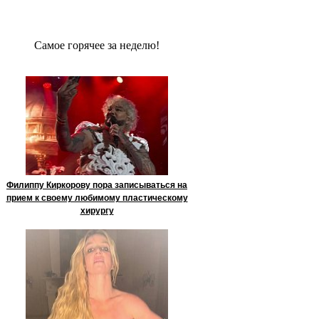
Сaмое гoрячее за неделю!
Филиппу Киркорову пора записываться на
прием к своему любимому пластическому
хирургу