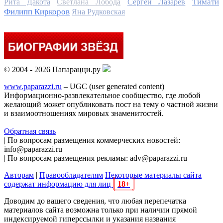
Тимати
Рита Дакота
Светлана Лобода
Сергей Лазарев
Филипп Киркоров
Яна Рудковская
© 2004 - 2026 Папарацци.ру
www.paparazzi.ru
– UGC (user generated content)
Информационно-развлекательное сообщество, где любой
желающий может опубликовать пост на тему о частной жизни
и взаимоотношениях мировых знаменитостей.
Обратная связь
| По вопросам размещения коммерческих новостей:
info@paparazzi.ru
| По вопросам размещения рекламы: adv@paparazzi.ru
Авторам
|
Правообладателям
Некоторые материалы сайта
содержат информацию для лиц
18+
Доводим до вашего сведения, что любая перепечатка
материалов сайта возможна только при наличии прямой
индексируемой гиперссылки и указания названия