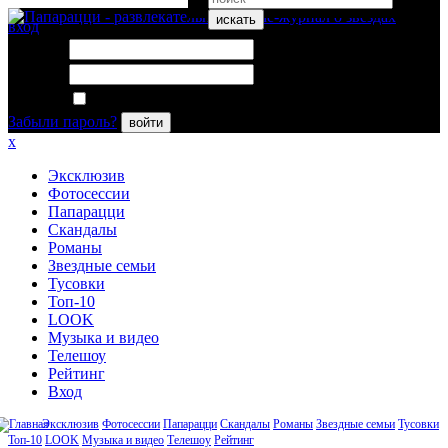
искать
вход
Логин:
Пароль:
Запомнить меня
Забыли пароль?
войти
x
Эксклюзив
Фотосессии
Папарацци
Скандалы
Романы
Звездные семьи
Тусовки
Топ-10
LOOK
Музыка и видео
Телешоу
Рейтинг
Вход
Эксклюзив
Фотосессии
Папарацци
Скандалы
Романы
Звездные семьи
Тусовки
Топ-10
LOOK
Музыка и видео
Телешоу
Рейтинг