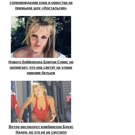
сопровождении хора и оркестра на
премьере шоу «Ностальгия»
Нового бойфренда Бритни Спирс не
напрягает, что она светит на улице
нижним бельем
Ветер распахнул комбинезон Брукс
Надер, но это её не смутило