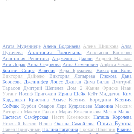
Алла
Агата Муцениеце
Алена Водонаева
Алена Шишкова
Анастасия Волочкова
Пугачева
Анастасия Костенко
Анастасия Решетова
Анджелина Джоли
Андрей Малахов
Анна Седокова
Ани Лорак
Анна Семенович
Анфиса Чехова
Виктория Боня
Бритни Спирс
Валерия
Вера Брежнева
Виктория Дайнеко
Виктория Лопырева
Глюкоза
Дана
Дмитрий
Борисова
Дженнифер Лопес
Джиган
Дима Билан
Дом 2
Тарасов
Дмитрий Шепелев
Жанна Фриске
Иван
Ургант
Иосиф Пригожин
Ирина Шейк
Кейт Миддлтон
Ким
Ксения Бородина
Ксения
Кардашьян
Кристина Асмус
Собчак
Курбан Омаров
Лера Кудрявцева
Мадонна
Максим
Виторган
Максим Галкин
Мария Кожевникова
Меган Маркл
Настасья Самбурская
Настя Каменских
Наташа Королева
Ольга Бузова
Николай Басков
Нюша
Оксана Самойлова
Павел Прилучный
Полина Гагарина
Прохор Шаляпин
Рианна