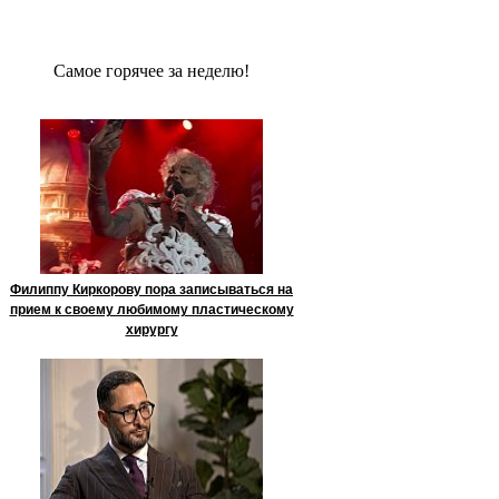
Сaмое гoрячее за неделю!
Филиппу Киркорову пора записываться на
прием к своему любимому пластическому
хирургу