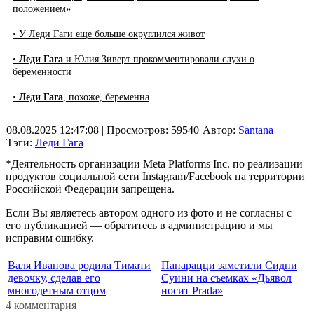
положением»
• У Леди Гаги еще больше округлился живот
•
Леди Гага
и Юлия Зиверт прокомментировали слухи о
беременности
•
Леди Гага
, похоже, беременна
08.08.2025 12:47:08
| Просмотров: 59540
Автор:
Santana
Тэги:
Леди Гага
*Деятельность организации Meta Platforms Inc. по реализации
продуктов социальной сети Instagram/Facebook на территории
Российской Федерации запрещена.
Если Вы являетесь автором одного из фото и не согласны с
его публикацией — обратитесь в администрацию и мы
исправим ошибку.
Валя Иванова родила Тимати
Папарацци заметили Сидни
девочку, сделав его
Суини на съемках «Дьявол
многодетным отцом
носит Prada»
4 комментария