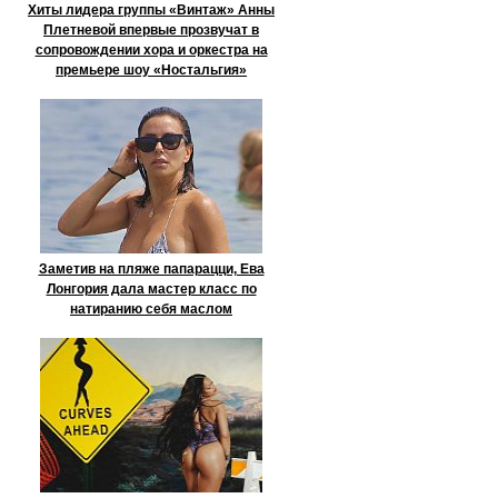
Хиты лидера группы «Винтаж» Анны
Плетневой впервые прозвучат в
сопровождении хора и оркестра на
премьере шоу «Ностальгия»
Заметив на пляже папарацци, Ева
Лонгория дала мастер класс по
натиранию себя маслом