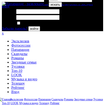
искать
вход
Логин:
Пароль:
Запомнить меня
Забыли пароль?
войти
x
Эксклюзив
Фотосессии
Папарацци
Скандалы
Романы
Звездные семьи
Тусовки
Топ-10
LOOK
Музыка и видео
Телешоу
Рейтинг
Вход
Эксклюзив
Фотосессии
Папарацци
Скандалы
Романы
Звездные семьи
Тусовки
Топ-10
LOOK
Музыка и видео
Телешоу
Рейтинг