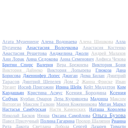
Алла
Агата Муцениеце
Алена Водонаева
Алена Шишкова
Анастасия Волочкова
Пугачева
Анастасия Костенко
Анастасия Решетова
Анджелина Джоли
Андрей Малахов
Анна Седокова
Ани Лорак
Анна Семенович
Анфиса Чехова
Виктория Боня
Бритни Спирс
Валерия
Вера Брежнева
Виктория Дайнеко
Виктория Лопырева
Глюкоза
Дана
Дмитрий
Борисова
Дженнифер Лопес
Джиган
Дима Билан
Дом 2
Тарасов
Дмитрий Шепелев
Жанна Фриске
Иван
Ургант
Иосиф Пригожин
Ирина Шейк
Кейт Миддлтон
Ким
Ксения Бородина
Ксения
Кардашьян
Кристина Асмус
Собчак
Курбан Омаров
Лера Кудрявцева
Мадонна
Максим
Виторган
Максим Галкин
Мария Кожевникова
Меган Маркл
Настасья Самбурская
Настя Каменских
Наташа Королева
Ольга Бузова
Николай Басков
Нюша
Оксана Самойлова
Павел Прилучный
Полина Гагарина
Прохор Шаляпин
Рианна
Тимати
Рита Дакота
Светлана Лобода
Сергей Лазарев