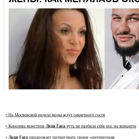
• На Московской неделе моды ждут секретного гостя
• Королева монстров
Леди Гага
чуть не разбила себе нос на концерте
•
Леди Гага
продолжает интриговать своим «интересным