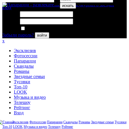
искать
вход
Логин:
Пароль:
Запомнить меня
Забыли пароль?
войти
x
Эксклюзив
Фотосессии
Папарацци
Скандалы
Романы
Звездные семьи
Тусовки
Топ-10
LOOK
Музыка и видео
Телешоу
Рейтинг
Вход
Эксклюзив
Фотосессии
Папарацци
Скандалы
Романы
Звездные семьи
Тусовки
Топ-10
LOOK
Музыка и видео
Телешоу
Рейтинг