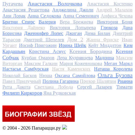
Анастасия Волочкова
Пугачева
Анастасия Костенко
Анастасия Решетова
Анджелина Джоли
Андрей Малахов
Анна Седокова
Ани Лорак
Анна Семенович
Анфиса Чехова
Виктория Боня
Бритни Спирс
Валерия
Вера Брежнева
Виктория Дайнеко
Виктория Лопырева
Глюкоза
Дана
Дмитрий
Борисова
Дженнифер Лопес
Джиган
Дима Билан
Дом 2
Тарасов
Дмитрий Шепелев
Жанна Фриске
Иван
Ургант
Иосиф Пригожин
Ирина Шейк
Кейт Миддлтон
Ким
Ксения Бородина
Ксения
Кардашьян
Кристина Асмус
Собчак
Курбан Омаров
Лера Кудрявцева
Мадонна
Максим
Виторган
Максим Галкин
Мария Кожевникова
Меган Маркл
Настасья Самбурская
Настя Каменских
Наташа Королева
Ольга Бузова
Николай Басков
Нюша
Оксана Самойлова
Павел Прилучный
Полина Гагарина
Прохор Шаляпин
Рианна
Тимати
Рита Дакота
Светлана Лобода
Сергей Лазарев
Филипп Киркоров
Яна Рудковская
© 2004 - 2026 Папарацци.ру