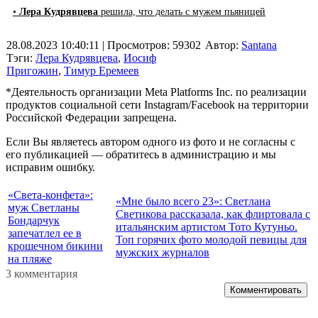
•
Лера Кудрявцева
решила, что делать с мужем пьяницей
28.08.2023 10:40:11
| Просмотров: 59302
Автор:
Santana
Тэги:
Лера Кудрявцева
,
Иосиф
Пригожин
,
Тимур Еремеев
*Деятельность организации Meta Platforms Inc. по реализации
продуктов социальной сети Instagram/Facebook на территории
Российской Федерации запрещена.
Если Вы являетесь автором одного из фото и не согласны с
его публикацией — обратитесь в администрацию и мы
исправим ошибку.
«Света-конфета»:
«Мне было всего 23»: Светлана
муж Светланы
Светикова рассказала, как флиртовала с
Бондарчук
итальянским артистом Тото Кутуньо.
запечатлел ее в
Топ горячих фото молодой певицы для
крошечном бикини
мужских журналов
на пляже
3 комментария
Комментировать