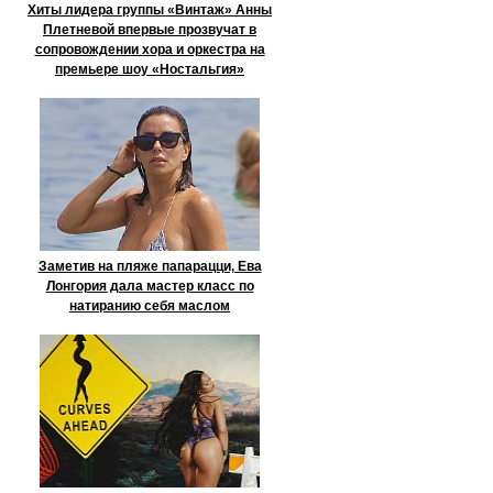
Хиты лидера группы «Винтаж» Анны
Плетневой впервые прозвучат в
сопровождении хора и оркестра на
премьере шоу «Ностальгия»
Заметив на пляже папарацци, Ева
Лонгория дала мастер класс по
натиранию себя маслом