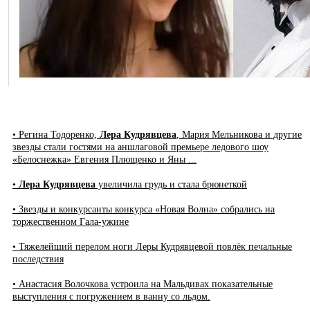
• Регина Тодоренко,
Лера Кудрявцева
, Мария Мельникова и другие
звезды стали гостями на аншлаговой премьере ледового шоу
«Белоснежка» Евгения Плющенко и Яны ...
•
Лера Кудрявцева
увеличила грудь и стала брюнеткой
• Звезды и конкурсанты конкурса «Новая Волна» собрались на
торжественном Гала-ужине
• Тяжелейший перелом ноги Леры Кудрявцевой повлёк печальные
последствия
• Анастасия Волочкова устроила на Мальдивах показательные
выступления с погружением в ванну со льдом.