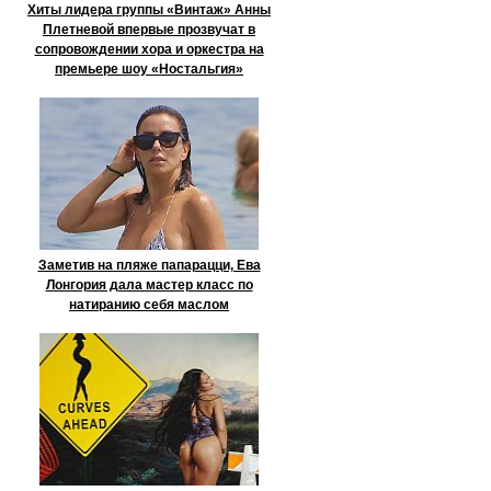
Хиты лидера группы «Винтаж» Анны
Плетневой впервые прозвучат в
сопровождении хора и оркестра на
премьере шоу «Ностальгия»
Заметив на пляже папарацци, Ева
Лонгория дала мастер класс по
натиранию себя маслом