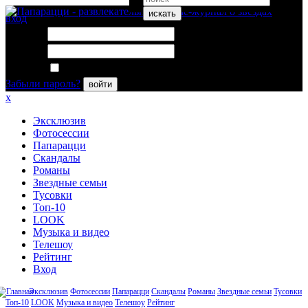
искать
вход
Логин:
Пароль:
Запомнить меня
Забыли пароль?
войти
x
Эксклюзив
Фотосессии
Папарацци
Скандалы
Романы
Звездные семьи
Тусовки
Топ-10
LOOK
Музыка и видео
Телешоу
Рейтинг
Вход
Эксклюзив
Фотосессии
Папарацци
Скандалы
Романы
Звездные семьи
Тусовки
Топ-10
LOOK
Музыка и видео
Телешоу
Рейтинг