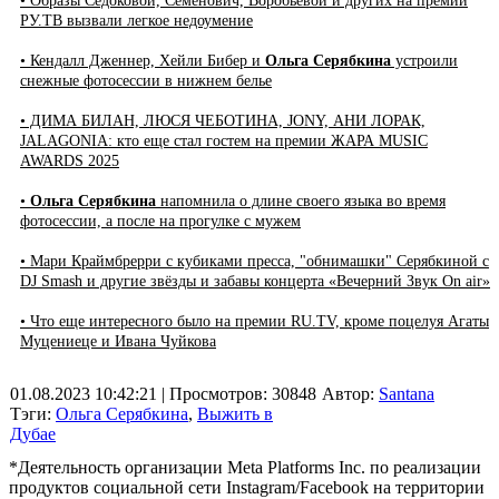
• Образы Седоковой, Семенович, Воробьевой и других на премии
РУ.ТВ вызвали легкое недоумение
• Кендалл Дженнер, Хейли Бибер и
Ольга Серябкина
устроили
снежные фотосессии в нижнем белье
• ДИМА БИЛАН, ЛЮСЯ ЧЕБОТИНА, JONY, АНИ ЛОРАК,
JALAGONIA: кто еще стал гостем на премии ЖАРА MUSIC
AWARDS 2025
•
Ольга Серябкина
напомнила о длине своего языка во время
фотосессии, а после на прогулке с мужем
• Мари Краймбрерри с кубиками пресса, "обнимашки" Серябкиной с
DJ Smash и другие звёзды и забавы концерта «Вечерний Звук On air»
• Что еще интересного было на премии RU.TV, кроме поцелуя Агаты
Муцениеце и Ивана Чуйкова
01.08.2023 10:42:21
| Просмотров: 30848
Автор:
Santana
Тэги:
Ольга Серябкина
,
Выжить в
Дубае
*Деятельность организации Meta Platforms Inc. по реализации
продуктов социальной сети Instagram/Facebook на территории