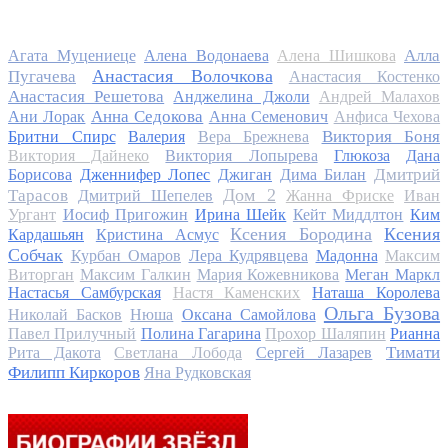
Алла
Агата Муцениеце
Алена Водонаева
Алена Шишкова
Анастасия Волочкова
Пугачева
Анастасия Костенко
Анастасия Решетова
Анджелина Джоли
Андрей Малахов
Анна Седокова
Ани Лорак
Анна Семенович
Анфиса Чехова
Виктория Боня
Бритни Спирс
Валерия
Вера Брежнева
Виктория Дайнеко
Виктория Лопырева
Глюкоза
Дана
Дмитрий
Борисова
Дженнифер Лопес
Джиган
Дима Билан
Дом 2
Тарасов
Дмитрий Шепелев
Жанна Фриске
Иван
Ургант
Иосиф Пригожин
Ирина Шейк
Кейт Миддлтон
Ким
Ксения Бородина
Ксения
Кардашьян
Кристина Асмус
Собчак
Курбан Омаров
Лера Кудрявцева
Мадонна
Максим
Виторган
Максим Галкин
Мария Кожевникова
Меган Маркл
Настасья Самбурская
Настя Каменских
Наташа Королева
Ольга Бузова
Николай Басков
Нюша
Оксана Самойлова
Павел Прилучный
Полина Гагарина
Прохор Шаляпин
Рианна
Тимати
Рита Дакота
Светлана Лобода
Сергей Лазарев
Филипп Киркоров
Яна Рудковская