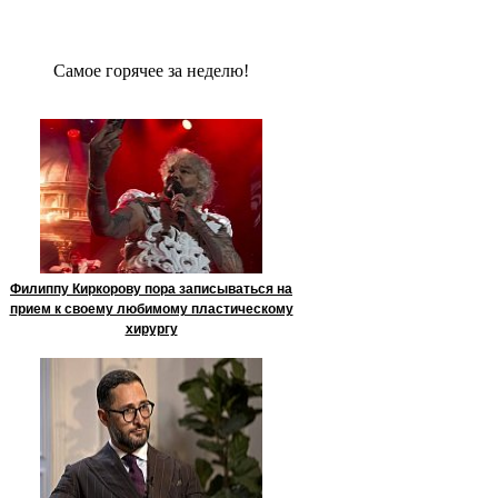
Сaмое гoрячее за неделю!
Филиппу Киркорову пора записываться на
прием к своему любимому пластическому
хирургу