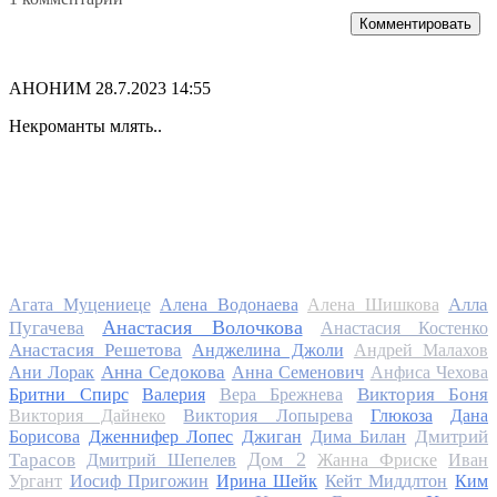
Комментировать
АНОНИМ
28.7.2023 14:55
Некроманты млять..
Алла
Агата Муцениеце
Алена Водонаева
Алена Шишкова
Анастасия Волочкова
Пугачева
Анастасия Костенко
Анастасия Решетова
Анджелина Джоли
Андрей Малахов
Анна Седокова
Ани Лорак
Анна Семенович
Анфиса Чехова
Виктория Боня
Бритни Спирс
Валерия
Вера Брежнева
Виктория Дайнеко
Виктория Лопырева
Глюкоза
Дана
Дмитрий
Борисова
Дженнифер Лопес
Джиган
Дима Билан
Дом 2
Тарасов
Дмитрий Шепелев
Жанна Фриске
Иван
Ургант
Иосиф Пригожин
Ирина Шейк
Кейт Миддлтон
Ким