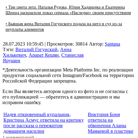
• Три цвета лета: Наталья Рудова, Юлия Хадарцева и Екатерина
Шпица раскрасили показ сериала «Наследие» своим присутствием
• Бывшая жена Виталия Гогунского подала на него в суд из-за
неуплаты алиментов
28.07.2023 10:59:45
| Просмотров: 30814
Автор:
Santana
Тэги:
Виталий Гогунский
,
Анна
Хилькевич
,
Арарат Кещян
,
Станислав
Ярушин
*Деятельность организации Meta Platforms Inc. по реализации
продуктов социальной сети Instagram/Facebook на территории
Российской Федерации запрещена.
Если Вы являетесь автором одного из фото и не согласны с
его публикацией — обратитесь в администрацию и мы
исправим ошибку.
Надев откровенный купальник,
Виктория Боня
Кристина Асмус ответила на критику
ответила на
после рассказа о пережитом
обвинения Аланы
домашнем насилии
Мамаевой в пластике
1 комментарий