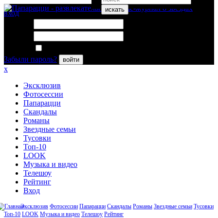
искать
вход
Логин:
Пароль:
Запомнить меня
Забыли пароль?
войти
x
Эксклюзив
Фотосессии
Папарацци
Скандалы
Романы
Звездные семьи
Тусовки
Топ-10
LOOK
Музыка и видео
Телешоу
Рейтинг
Вход
Эксклюзив
Фотосессии
Папарацци
Скандалы
Романы
Звездные семьи
Тусовки
Топ-10
LOOK
Музыка и видео
Телешоу
Рейтинг