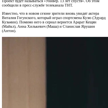
Проект будет называться «Универ. 13 лет спустя». Об этом
сообщили в пресс-службе телеканала ТНТ.
Известно, что в новом сезоне зрители вновь увидят актера
Виталия Гогунского, который играл спортсмена Кузю (Эдуард
Кузьмин). Помимо него в сериал вернется Арарат Кещян
(Майкл), Анна Хилькевич (Маша) и Станислав Ярушин
(Антон).