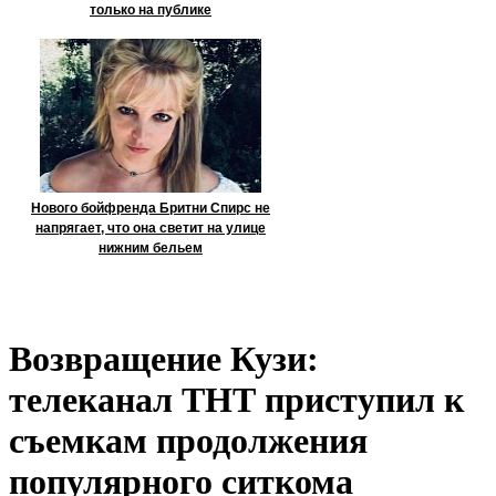
только на публике
Нового бойфренда Бритни Спирс не
напрягает, что она светит на улице
нижним бельем
Возвращение Кузи:
телеканал ТНТ приступил к
съемкам продолжения
популярного ситкома