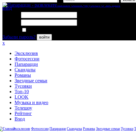
вход
Логин:
Пароль:
Запомнить меня
Забыли пароль?
войти
x
Эксклюзив
Фотосессии
Папарацци
Скандалы
Романы
Звездные семьи
Тусовки
Топ-10
LOOK
Музыка и видео
Телешоу
Рейтинг
Вход
Эксклюзив
Фотосессии
Папарацци
Скандалы
Романы
Звездные семьи
Тусовки
Т