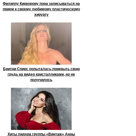
Филиппу Киркорову пора записываться на
прием к своему любимому пластическому
хирургу
Бритни Спирс попыталась прикрыть свою
грудь на видео кристалликами, но не
получилось
Хиты лидера группы «Винтаж» Анны