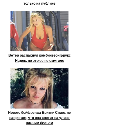
только на публике
Ветер распахнул комбинезон Брукс
Надер, но это её не смутило
Нового бойфренда Бритни Спирс не
напрягает, что она светит на улице
нижним бельем