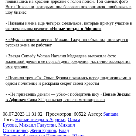
появившись на красной дорожке с голой попой. Топ смелых фото
Виты Чиковани, которыми она баловала поклонников, пробиваясь в
шоу бизнес
• Названы имена еще четырех смельчаков, которые примут участие в
экстремальном реалити «
Новые звезды в Африке
»
• «Муж на первом месте»: Михаил Галустян объяснил, почему его
русская жена не работает
• Звезда Comedy Woman Наталия Медведева выложила фото
маленькой дочки в ее первый день рождения, частично рассекретив
имя девочки
• Правило трех «С»: Ольга Бузова появилась перед подписчиками в
одном полотенце и раскрыла секрет своей красоты
• «Не привезешь деньги — убью»: победитель шоу «
Новые Звезды
в Африке
» Саша ST рассказал, что его мотивировало
08.07.2023 11:31:02
| Просмотров: 60522
Автор:
Santana
Тэги:
Новые звезды в Африке
,
Ольга
Бузова
,
Михаил Галустян
,
Михаил
Стогниенко
,
Женя Ершов
,
Влад
Топалов
,
Александр Пташенчук
,
Юлия