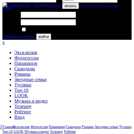
искать
вход
Логин:
Пароль:
Запомнить меня
Забыли пароль?
войти
x
Эксклюзив
Фотосессии
Папарацци
Скандалы
Романы
Звездные семьи
Тусовки
Топ-10
LOOK
Музыка и видео
Телешоу
Рейтинг
Вход
Эксклюзив
Фотосессии
Папарацци
Скандалы
Романы
Звездные семьи
Тусовки
Топ-10
LOOK
Музыка и видео
Телешоу
Рейтинг