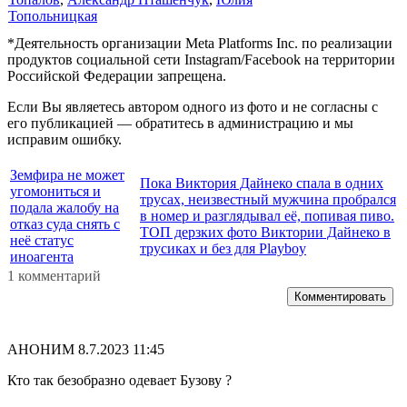
Топольницкая
*Деятельность организации Meta Platforms Inc. по реализации
продуктов социальной сети Instagram/Facebook на территории
Российской Федерации запрещена.
Если Вы являетесь автором одного из фото и не согласны с
его публикацией — обратитесь в администрацию и мы
исправим ошибку.
Земфира не может
Пока Виктория Дайнеко спала в одних
угомониться и
трусах, неизвестный мужчина пробрался
подала жалобу на
в номер и разглядывал её, попивая пиво.
отказ суда снять с
ТОП дерзких фото Виктории Дайнеко в
неё статус
трусиках и без для Playboy
иноагента
1 комментарий
Комментировать
АНОНИМ
8.7.2023 11:45
Кто так безобразно одевает Бузову ?