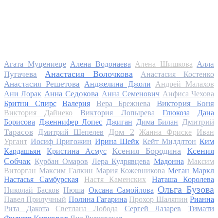
Алла
Агата Муцениеце
Алена Водонаева
Алена Шишкова
Анастасия Волочкова
Пугачева
Анастасия Костенко
Анастасия Решетова
Анджелина Джоли
Андрей Малахов
Анна Седокова
Ани Лорак
Анна Семенович
Анфиса Чехова
Виктория Боня
Бритни Спирс
Валерия
Вера Брежнева
Виктория Дайнеко
Виктория Лопырева
Глюкоза
Дана
Дмитрий
Борисова
Дженнифер Лопес
Джиган
Дима Билан
Дом 2
Тарасов
Дмитрий Шепелев
Жанна Фриске
Иван
Ургант
Иосиф Пригожин
Ирина Шейк
Кейт Миддлтон
Ким
Ксения Бородина
Ксения
Кардашьян
Кристина Асмус
Собчак
Курбан Омаров
Лера Кудрявцева
Мадонна
Максим
Виторган
Максим Галкин
Мария Кожевникова
Меган Маркл
Настасья Самбурская
Настя Каменских
Наташа Королева
Ольга Бузова
Николай Басков
Нюша
Оксана Самойлова
Павел Прилучный
Полина Гагарина
Прохор Шаляпин
Рианна
Тимати
Рита Дакота
Светлана Лобода
Сергей Лазарев