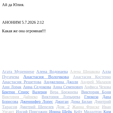
Ай да Юлия.
АНОНИМ
5.7.2026 2:12
Какая же она огромная!!!
Алла
Агата Муцениеце
Алена Водонаева
Алена Шишкова
Анастасия Волочкова
Пугачева
Анастасия Костенко
Анастасия Решетова
Анджелина Джоли
Андрей Малахов
Анна Седокова
Ани Лорак
Анна Семенович
Анфиса Чехова
Виктория Боня
Бритни Спирс
Валерия
Вера Брежнева
Виктория Дайнеко
Виктория Лопырева
Глюкоза
Дана
Дмитрий
Борисова
Дженнифер Лопес
Джиган
Дима Билан
Дом 2
Тарасов
Дмитрий Шепелев
Жанна Фриске
Иван
Ургант
Иосиф Пригожин
Ирина Шейк
Кейт Миддлтон
Ким