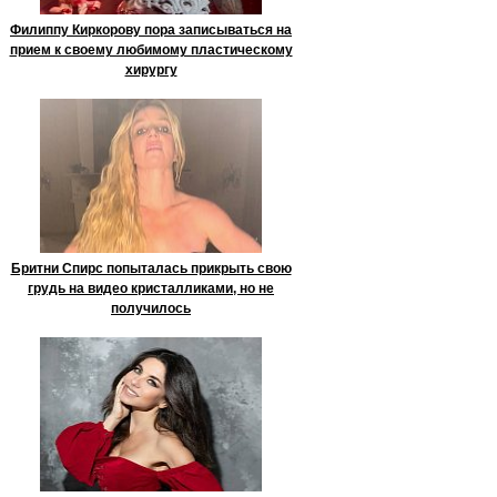
Филиппу Киркорову пора записываться на
прием к своему любимому пластическому
хирургу
Бритни Спирс попыталась прикрыть свою
грудь на видео кристалликами, но не
получилось