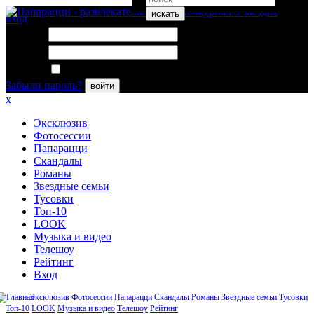
искать
вход
Логин:
Пароль:
Запомнить меня
Забыли пароль?
войти
x
Эксклюзив
Фотосессии
Папарацци
Скандалы
Романы
Звездные семьи
Тусовки
Топ-10
LOOK
Музыка и видео
Телешоу
Рейтинг
Вход
Эксклюзив
Фотосессии
Папарацци
Скандалы
Романы
Звездные семьи
Тусовки
Топ-10
LOOK
Музыка и видео
Телешоу
Рейтинг