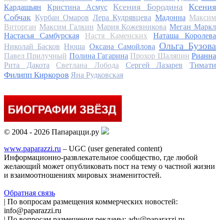
Ксения Бородина
Ксения
Кардашьян
Кристина Асмус
Собчак
Курбан Омаров
Лера Кудрявцева
Мадонна
Максим
Виторган
Максим Галкин
Мария Кожевникова
Меган Маркл
Настасья Самбурская
Настя Каменских
Наташа Королева
Ольга Бузова
Николай Басков
Нюша
Оксана Самойлова
Павел Прилучный
Полина Гагарина
Прохор Шаляпин
Рианна
Тимати
Рита Дакота
Светлана Лобода
Сергей Лазарев
Филипп Киркоров
Яна Рудковская
© 2004 - 2026 Папарацци.ру
www.paparazzi.ru
– UGC (user generated content)
Информационно-развлекательное сообщество, где любой
желающий может опубликовать пост на тему о частной жизни
и взаимоотношениях мировых знаменитостей.
Обратная связь
| По вопросам размещения коммерческих новостей:
info@paparazzi.ru
| По вопросам размещения рекламы: adv@paparazzi.ru