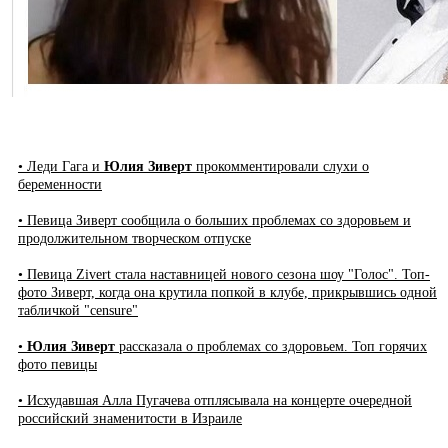
• Леди Гага и
Юлия Зиверт
прокомментировали слухи о
беременности
• Певица Зиверт сообщила о больших проблемах со здоровьем и
продолжительном творческом отпуске
• Певица Zivert стала наставницей нового сезона шоу "Голос". Топ-
фото Зиверт, когда она крутила попкой в клубе, прикрывшись одной
табличкой "censure"
•
Юлия Зиверт
рассказала о проблемах со здоровьем. Топ горячих
фото певицы
• Исхудавшая Алла Пугачева отплясывала на концерте очередной
российский знаменитости в Израиле