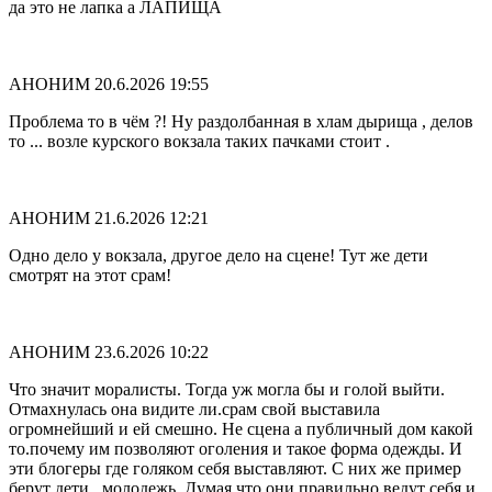
да это не лапка а ЛАПИЩА
АНОНИМ
20.6.2026 19:55
Проблема то в чём ?! Ну раздолбанная в хлам дырища , делов
то ... возле курского вокзала таких пачками стоит .
АНОНИМ
21.6.2026 12:21
Одно дело у вокзала, другое дело на сцене! Тут же дети
смотрят на этот срам!
АНОНИМ
23.6.2026 10:22
Что значит моралисты. Тогда уж могла бы и голой выйти.
Отмахнулась она видите ли.срам свой выставила
огромнейший и ей смешно. Не сцена а публичный дом какой
то.почему им позволяют оголения и такое форма одежды. И
эти блогеры где голяком себя выставляют. С них же пример
берут дети . молодежь. Думая что они правильно ведут себя и