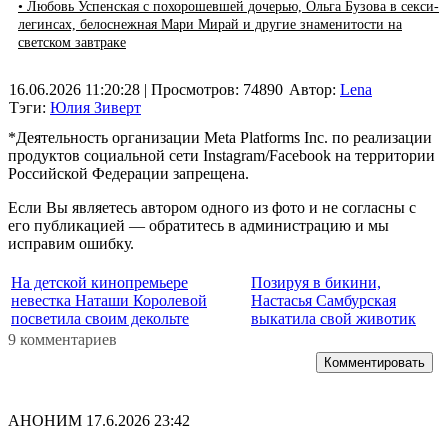
• Любовь Успенская с похорошевшей дочерью, Ольга Бузова в секси-
легинсах, белоснежная Мари Мирай и другие знаменитости на
светском завтраке
16.06.2026 11:20:28
| Просмотров: 74890
Автор:
Lena
Тэги:
Юлия Зиверт
*Деятельность организации Meta Platforms Inc. по реализации
продуктов социальной сети Instagram/Facebook на территории
Российской Федерации запрещена.
Если Вы являетесь автором одного из фото и не согласны с
его публикацией — обратитесь в администрацию и мы
исправим ошибку.
На детской кинопремьере
Позируя в бикини,
невестка Наташи Королевой
Настасья Самбурская
посветила своим декольте
выкатила свой животик
9 комментариев
Комментировать
АНОНИМ
17.6.2026 23:42