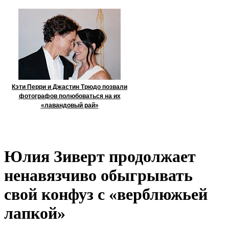
Кэти Перри и Джастин Трюдо позвали
фотографов полюбоваться на их
«лавандовый рай»
Юлия Зиверт продолжает
ненавязчиво обыгрывать
свой конфуз с «верблюжьей
лапкой»