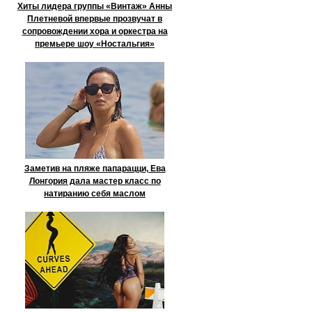
Хиты лидера группы «Винтаж» Анны
Плетневой впервые прозвучат в
сопровождении хора и оркестра на
премьере шоу «Ностальгия»
Заметив на пляже папарацци, Ева
Лонгория дала мастер класс по
натиранию себя маслом