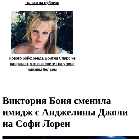
только на публике
Нового бойфренда Бритни Спирс не
напрягает, что она светит на улице
нижним бельем
Виктория Боня сменила
имидж с Анджелины Джоли
на Софи Лорен