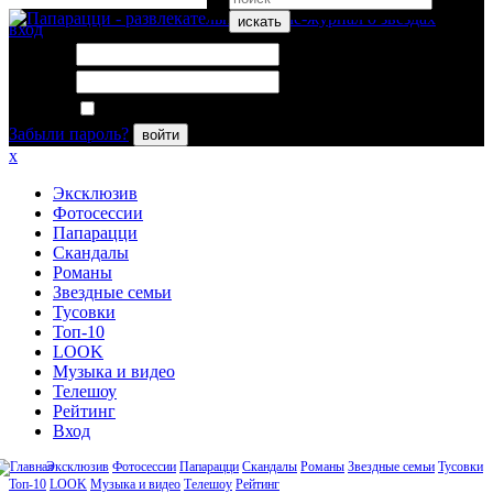
искать
вход
Логин:
Пароль:
Запомнить меня
Забыли пароль?
войти
x
Эксклюзив
Фотосессии
Папарацци
Скандалы
Романы
Звездные семьи
Тусовки
Топ-10
LOOK
Музыка и видео
Телешоу
Рейтинг
Вход
Эксклюзив
Фотосессии
Папарацци
Скандалы
Романы
Звездные семьи
Тусовки
Топ-10
LOOK
Музыка и видео
Телешоу
Рейтинг