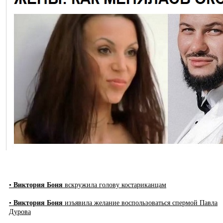
•
Виктория Боня
вскружила голову костариканцам
•
Виктория Боня
изъявила желание воспользоваться спермой Павла
Дурова