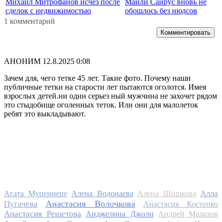
Михаил Митрофанов исчез после
Майли Сайрус вновь не
сделок с недвижимостью
обошлось без нюдсов
1 комментарий
Комментировать
АНОНИМ
12.8.2025 0:08
Зачем для, чего тетке 45 лет. Такие фото. Почему наши
публичные тетки на старости лет пытаются оголотся. Имея
взрослых детей.ни один серьез ный мужчина не захочет рядом
это стыдобище оголенных теток. Или они для малолеток
ребят это выкладывают.
Алла
Агата Муцениеце
Алена Водонаева
Алена Шишкова
Анастасия Волочкова
Пугачева
Анастасия Костенко
Анастасия Решетова
Анджелина Джоли
Андрей Малахов