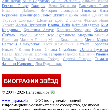
Анна Седокова
Ани Лорак
Анна Семенович
Анфиса Чехова
Виктория Боня
Бритни Спирс
Валерия
Вера Брежнева
Виктория Дайнеко
Виктория Лопырева
Глюкоза
Дана
Дмитрий
Борисова
Дженнифер Лопес
Джиган
Дима Билан
Дом 2
Тарасов
Дмитрий Шепелев
Жанна Фриске
Иван
Ургант
Иосиф Пригожин
Ирина Шейк
Кейт Миддлтон
Ким
Ксения Бородина
Ксения
Кардашьян
Кристина Асмус
Собчак
Курбан Омаров
Лера Кудрявцева
Мадонна
Максим
Виторган
Максим Галкин
Мария Кожевникова
Меган Маркл
Настасья Самбурская
Настя Каменских
Наташа Королева
Ольга Бузова
Николай Басков
Нюша
Оксана Самойлова
Павел Прилучный
Полина Гагарина
Прохор Шаляпин
Рианна
Тимати
Рита Дакота
Светлана Лобода
Сергей Лазарев
Филипп Киркоров
Яна Рудковская
© 2004 - 2026 Папарацци.ру
www.paparazzi.ru
– UGC (user generated content)
Информационно-развлекательное сообщество, где любой
желающий может опубликовать пост на тему о частной жизни