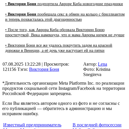
•
Виктория Боня
подпортила Авроре Киба новогодние праздники
•
Виктория Боня
пообещала секс в обмен на кольцо с бриллиантом
и теперь похвасталась этой драгоценностью
• После того, как Аврора Киба обозвала Викторию Боню
проституткой, Вика намекнула, что и мама Авроры ничем не лучше
• Виктории Бони все же удалось покрутить задом на красной
дорожке в Венеции, а её дочь уже наступает ей на пятки
07.08.2025 13:22:28
| Просмотров:
Автор:
Lena
121156
Тэги:
Виктория Боня
Фото: Kristina
Snegireva
*Деятельность организации Meta Platforms Inc. по реализации
продуктов социальной сети Instagram/Facebook на территории
Российской Федерации запрещена.
Если Вы являетесь автором одного из фото и не согласны с
его публикацией — обратитесь в администрацию и мы
исправим ошибку.
Известный предприниматель
В последней фотосессии