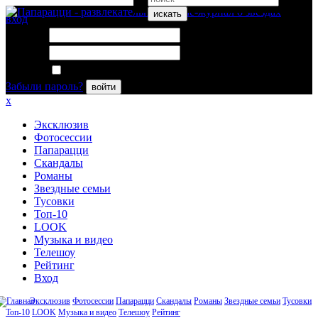
искать
вход
Логин:
Пароль:
Запомнить меня
Забыли пароль?
войти
x
Эксклюзив
Фотосессии
Папарацци
Скандалы
Романы
Звездные семьи
Тусовки
Топ-10
LOOK
Музыка и видео
Телешоу
Рейтинг
Вход
Эксклюзив
Фотосессии
Папарацци
Скандалы
Романы
Звездные семьи
Тусовки
Топ-10
LOOK
Музыка и видео
Телешоу
Рейтинг