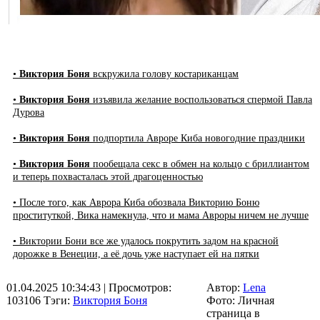
•
Виктория Боня
вскружила голову костариканцам
•
Виктория Боня
изъявила желание воспользоваться спермой Павла
Дурова
•
Виктория Боня
подпортила Авроре Киба новогодние праздники
•
Виктория Боня
пообещала секс в обмен на кольцо с бриллиантом
и теперь похвасталась этой драгоценностью
• После того, как Аврора Киба обозвала Викторию Боню
проституткой, Вика намекнула, что и мама Авроры ничем не лучше
• Виктории Бони все же удалось покрутить задом на красной
дорожке в Венеции, а её дочь уже наступает ей на пятки
01.04.2025 10:34:43
| Просмотров:
Автор:
Lena
103106
Тэги:
Виктория Боня
Фото: Личная
страница в