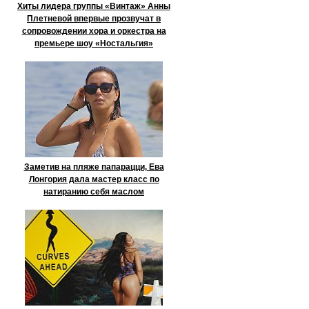
Хиты лидера группы «Винтаж» Анны
Плетневой впервые прозвучат в
сопровождении хора и оркестра на
премьере шоу «Ностальгия»
Заметив на пляже папарацци, Ева
Лонгория дала мастер класс по
натиранию себя маслом