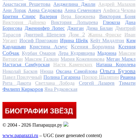
Анастасия Решетова
Анджелина Джоли
Андрей Малахов
Анна Седокова
Ани Лорак
Анна Семенович
Анфиса Чехова
Виктория Боня
Бритни Спирс
Валерия
Вера Брежнева
Виктория Дайнеко
Виктория Лопырева
Глюкоза
Дана
Дмитрий
Борисова
Дженнифер Лопес
Джиган
Дима Билан
Дом 2
Тарасов
Дмитрий Шепелев
Жанна Фриске
Иван
Ургант
Иосиф Пригожин
Ирина Шейк
Кейт Миддлтон
Ким
Ксения Бородина
Ксения
Кардашьян
Кристина Асмус
Собчак
Курбан Омаров
Лера Кудрявцева
Мадонна
Максим
Виторган
Максим Галкин
Мария Кожевникова
Меган Маркл
Настасья Самбурская
Настя Каменских
Наташа Королева
Ольга Бузова
Николай Басков
Нюша
Оксана Самойлова
Павел Прилучный
Полина Гагарина
Прохор Шаляпин
Рианна
Тимати
Рита Дакота
Светлана Лобода
Сергей Лазарев
Филипп Киркоров
Яна Рудковская
© 2004 - 2026 Папарацци.ру
www.paparazzi.ru
– UGC (user generated content)