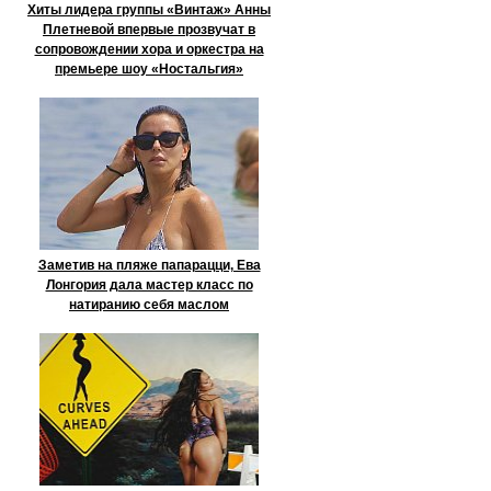
Хиты лидера группы «Винтаж» Анны
Плетневой впервые прозвучат в
сопровождении хора и оркестра на
премьере шоу «Ностальгия»
Заметив на пляже папарацци, Ева
Лонгория дала мастер класс по
натиранию себя маслом