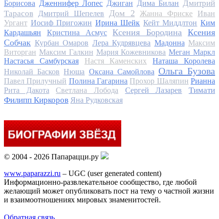
Дмитрий
Борисова
Дженнифер Лопес
Джиган
Дима Билан
Дом 2
Тарасов
Дмитрий Шепелев
Жанна Фриске
Иван
Ургант
Иосиф Пригожин
Ирина Шейк
Кейт Миддлтон
Ким
Ксения Бородина
Ксения
Кардашьян
Кристина Асмус
Собчак
Курбан Омаров
Лера Кудрявцева
Мадонна
Максим
Виторган
Максим Галкин
Мария Кожевникова
Меган Маркл
Настасья Самбурская
Настя Каменских
Наташа Королева
Ольга Бузова
Николай Басков
Нюша
Оксана Самойлова
Павел Прилучный
Полина Гагарина
Прохор Шаляпин
Рианна
Тимати
Рита Дакота
Светлана Лобода
Сергей Лазарев
Филипп Киркоров
Яна Рудковская
© 2004 - 2026 Папарацци.ру
www.paparazzi.ru
– UGC (user generated content)
Информационно-развлекательное сообщество, где любой
желающий может опубликовать пост на тему о частной жизни
и взаимоотношениях мировых знаменитостей.
Обратная связь