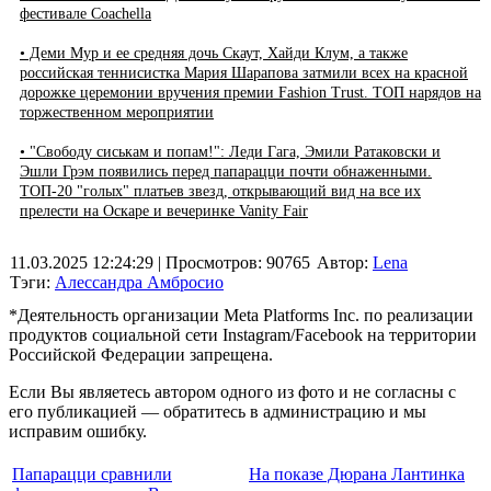
фестивале Coachella
• Деми Мур и ее средняя дочь Скаут, Хайди Клум, а также
российская теннисистка Мария Шарапова затмили всех на красной
дорожке церемонии вручения премии Fashion Trust. ТОП нарядов на
торжественном мероприятии
• "Cвободу сиськам и попам!": Леди Гага, Эмили Ратаковски и
Эшли Грэм появились перед папарацци почти обнаженными.
ТОП-20 "голых" платьев звезд, открывающий вид на все их
прелести на Оскаре и вечеринке Vanity Fair
11.03.2025 12:24:29
| Просмотров: 90765
Автор:
Lena
Тэги:
Алессандра Амбросио
*Деятельность организации Meta Platforms Inc. по реализации
продуктов социальной сети Instagram/Facebook на территории
Российской Федерации запрещена.
Если Вы являетесь автором одного из фото и не согласны с
его публикацией — обратитесь в администрацию и мы
исправим ошибку.
Папарацци сравнили
На показе Дюрана Лантинка