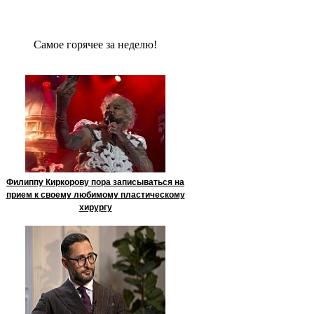
Сaмое гoрячее за неделю!
Филиппу Киркорову пора записываться на
прием к своему любимому пластическому
хирургу