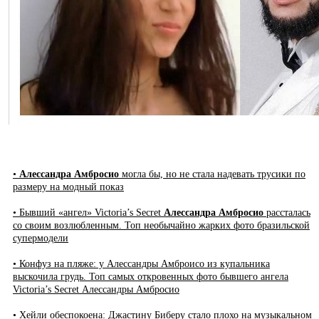
•
Алессандра Амбросио
могла бы, но не стала надевать трусики по
размеру на модный показ
• Бывший «ангел» Victoria’s Secret
Алессандра Амбросио
рассталась
со своим возлюбленным. Топ необычайно жарких фото бразильской
супермодели
• Конфуз на пляже: у Алессандры Амброисо из купальника
выскочила грудь. Топ самых откровенных фото бывшего ангела
Victoria’s Secret Алессандры Амбросио
• Хейли обеспокоена: Джастину Биберу стало плохо на музыкальном