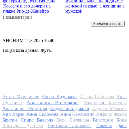
фигурки подруги Венсана
мужчина вышел на подиум с
Касселя и его дочери на
женской грудью, а женщина с
пляже Рио-де-Жанейро
мужской
1 комментарий
Комментировать
АНОНИМ
11.3.2025 16:40
Тощая коза драная. Жуть.
Алла
Агата Муцениеце
Алена Водонаева
Алена Шишкова
Анастасия Волочкова
Пугачева
Анастасия Костенко
Анастасия Решетова
Анджелина Джоли
Андрей Малахов
Анна Седокова
Ани Лорак
Анна Семенович
Анфиса Чехова
Виктория Боня
Бритни Спирс
Валерия
Вера Брежнева
Виктория Дайнеко
Виктория Лопырева
Глюкоза
Дана