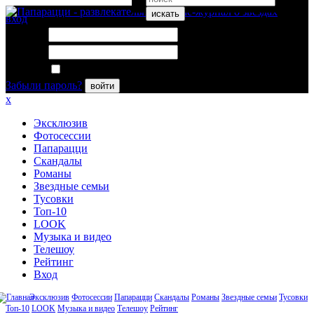
искать
вход
Логин:
Пароль:
Запомнить меня
Забыли пароль?
войти
x
Эксклюзив
Фотосессии
Папарацци
Скандалы
Романы
Звездные семьи
Тусовки
Топ-10
LOOK
Музыка и видео
Телешоу
Рейтинг
Вход
Эксклюзив
Фотосессии
Папарацци
Скандалы
Романы
Звездные семьи
Тусовки
Топ-10
LOOK
Музыка и видео
Телешоу
Рейтинг